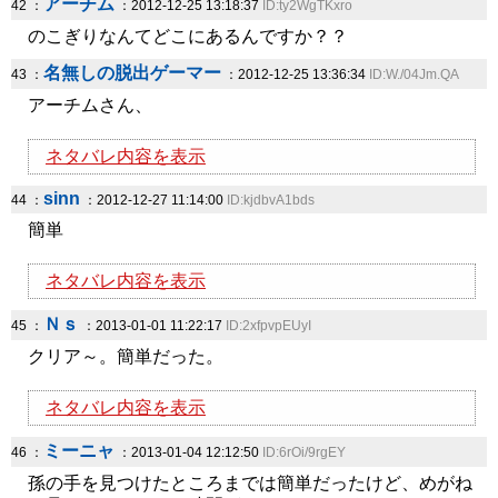
アーチム
42 ：
：2012-12-25 13:18:37
ID:ty2WgTKxro
のこぎりなんてどこにあるんですか？？
名無しの脱出ゲーマー
43 ：
：2012-12-25 13:36:34
ID:W./04Jm.QA
アーチムさん、
ネタバレ内容を表示
sinn
44 ：
：2012-12-27 11:14:00
ID:kjdbvA1bds
簡単
ネタバレ内容を表示
Ｎｓ
45 ：
：2013-01-01 11:22:17
ID:2xfpvpEUyI
クリア～。簡単だった。
ネタバレ内容を表示
ミーニャ
46 ：
：2013-01-04 12:12:50
ID:6rOi/9rgEY
孫の手を見つけたところまでは簡単だったけど、めがね