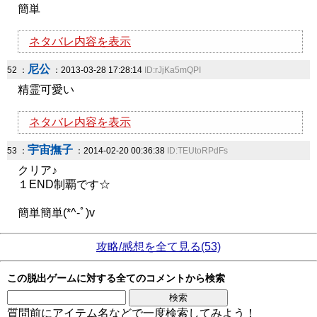
簡単
ネタバレ内容を表示
尼公
52 ：
：2013-03-28 17:28:14
ID:rJjKa5mQPI
精霊可愛い
ネタバレ内容を表示
宇宙撫子
53 ：
：2014-02-20 00:36:38
ID:TEUtoRPdFs
クリア♪
１END制覇です☆
簡単簡単(*^-ﾟ)v
攻略/感想を全て見る(53)
この脱出ゲームに対する全てのコメントから検索
質問前にアイテム名などで一度検索してみよう！