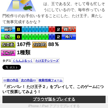
は、王である父、そして母も忙しそ
うにしているので、毎年作っている
門松作りのお手伝いをすることにした、たけ王子。果たし
て無事完成するかな？
167件
88％
1種類
タグ:1
くらんぶるっく
たけ王子シリーズ
<<前の作品
次の作品>>
検索/投稿フォーム
「ガンバレ！ たけ王子２」をプレイして、このゲームにつ
いて投票してみよう！
ブラウザ版をプレイする
iPhone / iPad アプリでプレイする