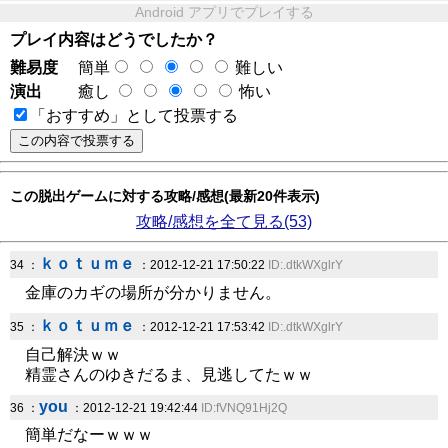
Android アプリでプレイする
プレイ内容はどうでしたか？
難易度
簡単
難しい
演出
癒し
怖い
「おすすめ」として投票する
この脱出ゲームに対する攻略/感想(最新20件表示)
攻略/感想を全て見る(53)
ｋｏｔｕｍｅ
34 ：
：2012-12-21 17:50:22
ID:.dtkWXglrY
金庫のカギの場所が分かりません。
ｋｏｔｕｍｅ
35 ：
：2012-12-21 17:53:42
ID:.dtkWXglrY
自己解決ｗｗ
精霊さんのゆきだるま、見逃してたｗｗ
you
36 ：
：2012-12-21 19:42:44
ID:fVNQ91Hj2Q
簡単だなーｗｗｗ