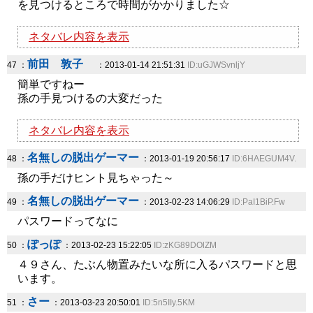
を見つけるところで時間がかかりました☆
ネタバレ内容を表示
前田 敦子
47 ：
：2013-01-14 21:51:31
ID:uGJWSvnljY
簡単ですねー
孫の手見つけるの大変だった
ネタバレ内容を表示
名無しの脱出ゲーマー
48 ：
：2013-01-19 20:56:17
ID:6HAEGUM4V.
孫の手だけヒント見ちゃった～
名無しの脱出ゲーマー
49 ：
：2013-02-23 14:06:29
ID:PaI1BiP.Fw
パスワードってなに
ぽっぽ
50 ：
：2013-02-23 15:22:05
ID:zKG89DOlZM
４９さん、たぶん物置みたいな所に入るパスワードと思
います。
さー
51 ：
：2013-03-23 20:50:01
ID:5n5IIy.5KM