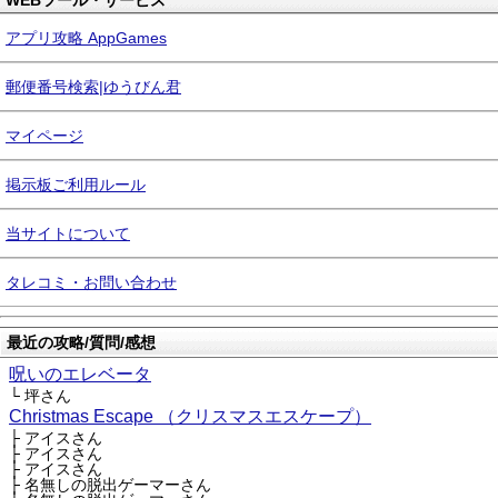
WEBツール・サービス
アプリ攻略 AppGames
郵便番号検索|ゆうびん君
マイページ
掲示板ご利用ルール
当サイトについて
タレコミ・お問い合わせ
最近の攻略/質問/感想
呪いのエレベータ
└ 坪さん
Christmas Escape （クリスマスエスケープ）
├ アイスさん
├ アイスさん
├ アイスさん
├ 名無しの脱出ゲーマーさん