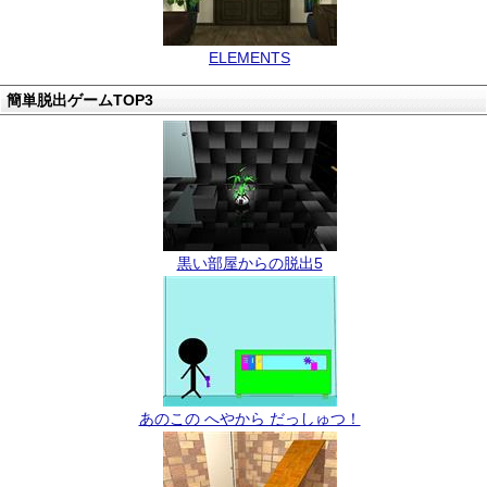
ELEMENTS
簡単脱出ゲームTOP3
黒い部屋からの脱出5
あのこの へやから だっしゅつ！