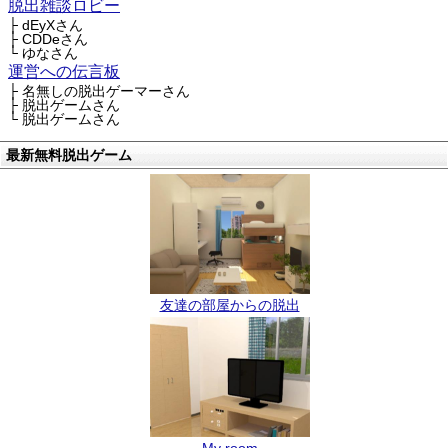
脱出雑談ロビー
├ dEyXさん
├ CDDeさん
└ ゆなさん
運営への伝言板
├ 名無しの脱出ゲーマーさん
├ 脱出ゲームさん
└ 脱出ゲームさん
最新無料脱出ゲーム
友達の部屋からの脱出