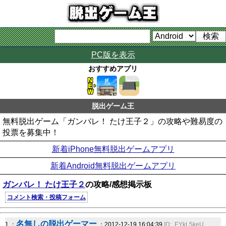
PC版を表示
おすすめアプリ
脱出ゲーム王
無料脱出ゲーム「ガンバレ！ たけ王子２」の攻略や難易度の
投票を募集中！
新着iPhone無料脱出ゲームアプリ
新着Android無料脱出ゲームアプリ
ガンバレ！ たけ王子２
の攻略/感想掲示板
コメント検索・投稿フォーム
名無しの脱出ゲーマー
1 ：
：2012-12-19 16:04:39
ID:..EYkL5keU