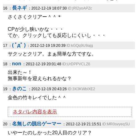
長ネギ
16 ：
：2012-12-19 18:07:30
ID:jRl2yoAPZc
さくさくクリアー＾＾＊
CPが少し狭いかな・・・
てか、クリックしても反応しにくいし・・・
( ﾟдﾟ )
17 ：
：2012-12-19 19:20:39
ID:kGQq9U9ajg
サクッとクリア。まぁ簡単な方ですな。
non
18 ：
：2012-12-19 20:01:48
ID:UrDPPVCLZ6
出来た～！
無事新年を迎えられるかな？
きのこ
19 ：
：2012-12-19 20:43:26
ID:3X3KWbiXE2
金色の竹キレイでした＾＾
ネタバレ内容を表示
名無しの脱出ゲーマー
20 ：
：2012-12-19 21:15:51
ID:MR0svyeqSU
いやーたのしかった20人目のクリア？