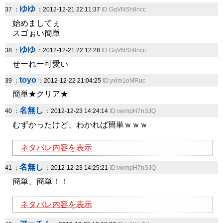
ゆゆ
37 ：
：2012-12-21 22:11:37
ID:GqVNSh8ncc
始めましてぇ
スゴぉい簡単
ゆゆ
38 ：
：2012-12-21 22:12:28
ID:GqVNSh8ncc
せーれー可愛い
toyo
39 ：
：2012-12-22 21:04:25
ID:yxlm1oMRuc
簡単★クリア★
名無し
40 ：
：2012-12-23 14:24:14
ID:vwmpH7nSJQ
むずかったけど、わかれば簡単ｗｗｗ
ネタバレ内容を表示
名無し
41 ：
：2012-12-23 14:25:21
ID:vwmpH7nSJQ
簡単、簡単！！
ネタバレ内容を表示