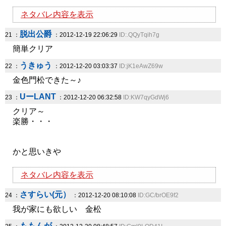
ネタバレ内容を表示
脱出公爵
21 ：
：2012-12-19 22:06:29
ID:.QQyTqih7g
簡単クリア
うきゅう
22 ：
：2012-12-20 03:03:37
ID:jK1eAwZ69w
金色門松できた～♪
UーLANT
23 ：
：2012-12-20 06:32:58
ID:KW7qyGdWj6
クリア～
楽勝・・・
かと思いきや
ネタバレ内容を表示
さすらい(元）
24 ：
：2012-12-20 08:10:08
ID:GC/brOE9f2
我が家にも欲しい 金松
ももんが