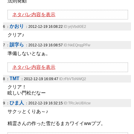
法則発動
ネタバレ内容を表示
かおり
6 ：
：2012-12-19 16:08:22
ID:yrjVbdl0E2
クリア♪
誤字ら
7 ：
：2012-12-19 16:08:57
ID:NkEQrqgPFw
準備しないとなぁ。
ネタバレ内容を表示
TMT
8 ：
：2012-12-19 16:09:47
ID:rFbVToNWQ2
クリア！
眩しい門松だなー
ひま人
9 ：
：2012-12-19 16:32:15
ID:TRcJeUBXcw
サクッとくりあ～♪
精霊さんの作った雪だるまカワイイwwププ。