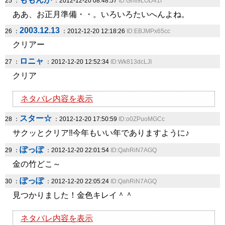
25 ：
：2012-12-20 08:48:57
ID:Gml9LOD41I
ああ、お正月準備・・。いろいろたいへんよね。
2003.12.13
26 ：
：2012-12-20 12:18:26
ID:EBJMPx65cc
クリアー
ロニャ
27 ：
：2012-12-20 12:52:34
ID:Wk813dcLJI
クリア
ネタバレ内容を表示
スター☆
28 ：
：2012-12-20 17:50:59
ID:o0ZPuoMGCc
サクッとクリア‼今年もいい年でありますように♪
ぽっぽ
29 ：
：2012-12-20 22:01:54
ID:QahRiN7AGQ
金の竹どこ～
ぽっぽ
30 ：
：2012-12-20 22:05:24
ID:QahRiN7AGQ
見つかりました！金色キレイ＾＾
ネタバレ内容を表示