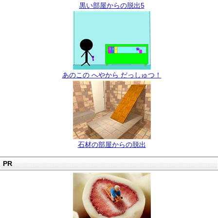
黒い部屋からの脱出5
あのこの へやから だっしゅつ！
石材の部屋からの脱出
PR