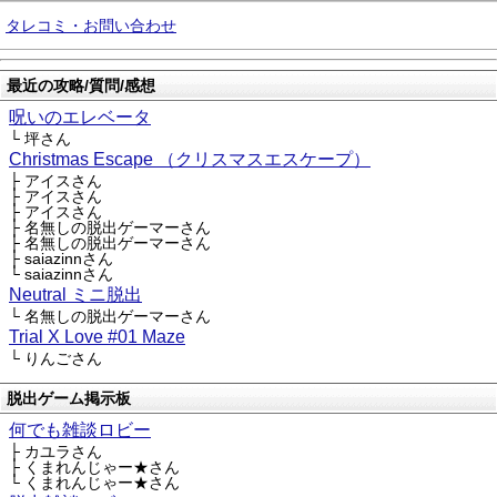
タレコミ・お問い合わせ
最近の攻略/質問/感想
呪いのエレベータ
└ 坪さん
Christmas Escape （クリスマスエスケープ）
├ アイスさん
├ アイスさん
├ アイスさん
├ 名無しの脱出ゲーマーさん
├ 名無しの脱出ゲーマーさん
├ saiazinnさん
└ saiazinnさん
Neutral ミニ脱出
└ 名無しの脱出ゲーマーさん
Trial X Love #01 Maze
└ りんごさん
脱出ゲーム掲示板
何でも雑談ロビー
├ カユラさん
├ くまれんじゃー★さん
└ くまれんじゃー★さん