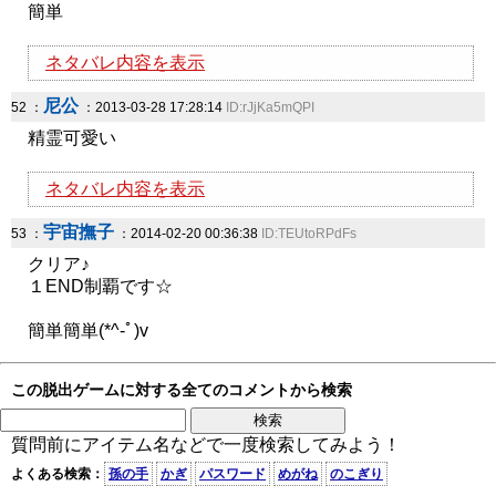
簡単
ネタバレ内容を表示
尼公
52 ：
：2013-03-28 17:28:14
ID:rJjKa5mQPI
精霊可愛い
ネタバレ内容を表示
宇宙撫子
53 ：
：2014-02-20 00:36:38
ID:TEUtoRPdFs
クリア♪
１END制覇です☆
簡単簡単(*^-ﾟ)v
この脱出ゲームに対する全てのコメントから検索
質問前にアイテム名などで一度検索してみよう！
よくある検索：
孫の手
かぎ
パスワード
めがね
のこぎり