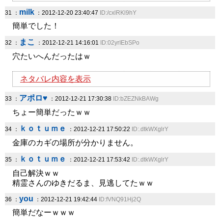
milk
31 ：
：2012-12-20 23:40:47
ID:/cxlRKl9hY
簡単でした！
まこ
32 ：
：2012-12-21 14:16:01
ID:02yrIEbSPo
穴たいへんだったはｗ
ネタバレ内容を表示
アポロ♥
33 ：
：2012-12-21 17:30:38
ID:bZEZNkBAWg
ちょー簡単だったｗｗ
ｋｏｔｕｍｅ
34 ：
：2012-12-21 17:50:22
ID:.dtkWXglrY
金庫のカギの場所が分かりません。
ｋｏｔｕｍｅ
35 ：
：2012-12-21 17:53:42
ID:.dtkWXglrY
自己解決ｗｗ
精霊さんのゆきだるま、見逃してたｗｗ
you
36 ：
：2012-12-21 19:42:44
ID:fVNQ91Hj2Q
簡単だなーｗｗｗ