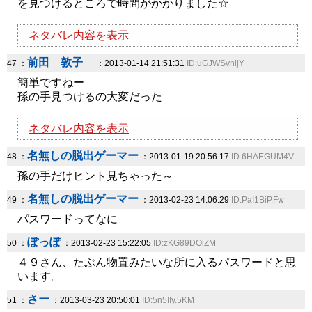
を見つけるところで時間がかかりました☆
ネタバレ内容を表示
前田 敦子
47 ：
：2013-01-14 21:51:31
ID:uGJWSvnljY
簡単ですねー
孫の手見つけるの大変だった
ネタバレ内容を表示
名無しの脱出ゲーマー
48 ：
：2013-01-19 20:56:17
ID:6HAEGUM4V.
孫の手だけヒント見ちゃった～
名無しの脱出ゲーマー
49 ：
：2013-02-23 14:06:29
ID:PaI1BiP.Fw
パスワードってなに
ぽっぽ
50 ：
：2013-02-23 15:22:05
ID:zKG89DOlZM
４９さん、たぶん物置みたいな所に入るパスワードと思
います。
さー
51 ：
：2013-03-23 20:50:01
ID:5n5IIy.5KM