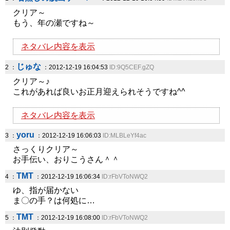
クリア～
もう、年の瀬ですね～
ネタバレ内容を表示
じゅな
2 ：
：2012-12-19 16:04:53
ID:9Q5CEF.gZQ
クリア～♪
これがあれば良いお正月迎えられそうですね^^
ネタバレ内容を表示
yoru
3 ：
：2012-12-19 16:06:03
ID:MLBLeYf4ac
さっくりクリア～
お手伝い、おりこうさん＾＾
TMT
4 ：
：2012-12-19 16:06:34
ID:rFbVToNWQ2
ゆ、指が届かない
ま〇の手？は何処に…
TMT
5 ：
：2012-12-19 16:08:00
ID:rFbVToNWQ2