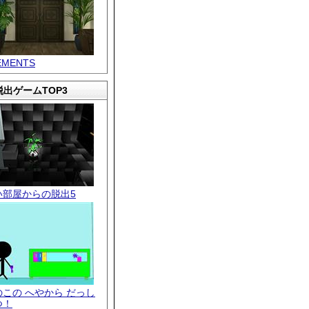
EMENTS
出ゲームTOP3
い部屋からの脱出5
のこの へやから だっし
つ！