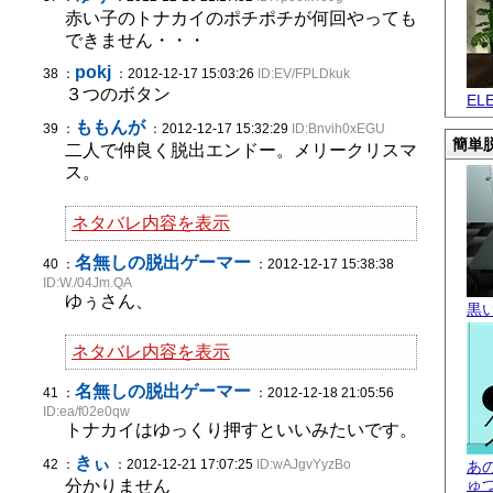
赤い子のトナカイのポチポチが何回やっても
できません・・・
pokj
38 ：
：2012-12-17 15:03:26
ID:EV/FPLDkuk
３つのボタン
EL
ももんが
39 ：
：2012-12-17 15:32:29
ID:Bnvih0xEGU
簡単脱
二人で仲良く脱出エンドー。メリークリスマ
ス。
ネタバレ内容を表示
名無しの脱出ゲーマー
40 ：
：2012-12-17 15:38:38
ID:W./04Jm.QA
ゆぅさん、
黒
ネタバレ内容を表示
名無しの脱出ゲーマー
41 ：
：2012-12-18 21:05:56
ID:ea/f02e0qw
トナカイはゆっくり押すといいみたいです。
きぃ
42 ：
：2012-12-21 17:07:25
ID:wAJgvYyzBo
あ
ゅ
分かりません