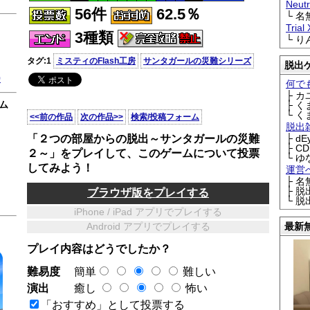
Neu
56件
62.5％
└ 
Trial
3種類
└ 
タグ:1
ミスティのFlash工房
サンタガールの災難シリーズ
脱出
0
何で
├ 
ム
├ 
└ 
<<前の作品
次の作品>>
検索/投稿フォーム
脱出
「２つの部屋からの脱出～サンタガールの災難
├ d
├ C
２～」をプレイして、このゲームについて投票
└ ゆ
してみよう！
運営
├ 
├ 
ブラウザ版をプレイする
└ 
iPhone / iPad アプリでプレイする
Android アプリでプレイする
最新
プレイ内容はどうでしたか？
難易度
簡単
難しい
演出
癒し
怖い
「おすすめ」として投票する