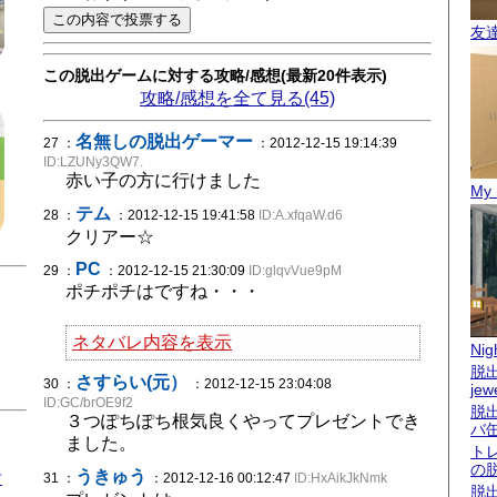
友
この脱出ゲームに対する攻略/感想(最新20件表示)
攻略/感想を全て見る(45)
名無しの脱出ゲーマー
27 ：
：2012-12-15 19:14:39
ID:LZUNy3QW7.
赤い子の方に行けました
My 
テム
28 ：
：2012-12-15 19:41:58
ID:A.xfqaW.d6
クリアー☆
PC
29 ：
：2012-12-15 21:30:09
ID:glqvVue9pM
ポチポチはですね・・・
ネタバレ内容を表示
Nigh
脱出
さすらい(元）
30 ：
：2012-12-15 23:04:08
jew
ID:GC/brOE9f2
脱
３つぽちぽち根気良くやってプレゼントでき
バ
ました。
ト
の
うきゅう
君
31 ：
：2012-12-16 00:12:47
ID:HxAikJkNmk
脱