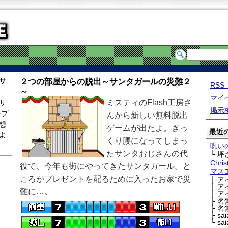
サ
２つの部屋からの脱出～サンタガールの災難２
RS
～
マイ
ミスティのFlash工房さ
サ
掲示
をプ
んから新しい無料脱出
想
ゲームが出たよ。ぎっ
最近の
よ
くり腰になってしまっ
呪い
たサンタおじさんの代
└ 坪
Chri
役で、今年も街にやってきたサンタガール。と
マス
ころがプレゼントを配るために入ったお家で災
├ 
├ 
難に…。
├ 
├ 
├ 
├ sa
└ sa