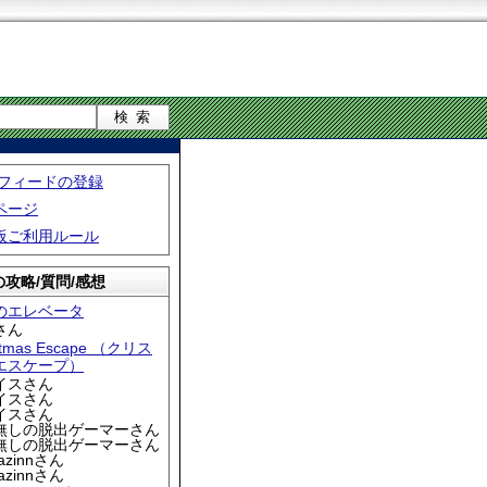
S フィードの登録
ページ
板ご利用ルール
攻略/質問/感想
のエレベータ
さん
stmas Escape （クリス
エスケープ）
アイスさん
アイスさん
アイスさん
名無しの脱出ゲーマーさん
名無しの脱出ゲーマーさん
iazinnさん
iazinnさん