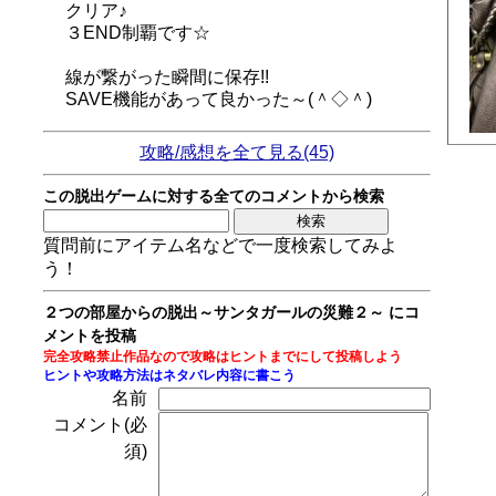
クリア♪
３END制覇です☆
線が繋がった瞬間に保存!!
SAVE機能があって良かった～(＾◇＾)
攻略/感想を全て見る(45)
この脱出ゲームに対する全てのコメントから検索
質問前にアイテム名などで一度検索してみよ
う！
２つの部屋からの脱出～サンタガールの災難２～ にコ
メントを投稿
完全攻略禁止作品なので攻略はヒントまでにして投稿しよう
ヒントや攻略方法はネタバレ内容に書こう
名前
コメント(必
須)