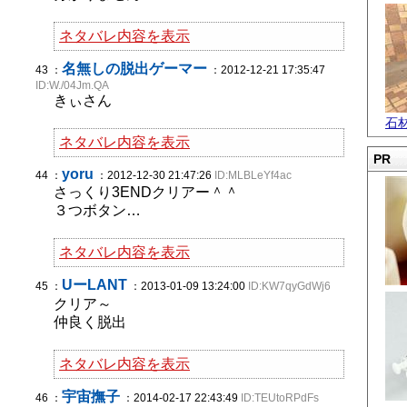
ネタバレ内容を表示
名無しの脱出ゲーマー
43 ：
：2012-12-21 17:35:47
ID:W./04Jm.QA
きぃさん
石
ネタバレ内容を表示
PR
yoru
44 ：
：2012-12-30 21:47:26
ID:MLBLeYf4ac
さっくり3ENDクリアー＾＾
３つボタン…
ネタバレ内容を表示
UーLANT
45 ：
：2013-01-09 13:24:00
ID:KW7qyGdWj6
クリア～
仲良く脱出
ネタバレ内容を表示
宇宙撫子
46 ：
：2014-02-17 22:43:49
ID:TEUtoRPdFs