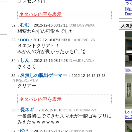
プレゼントは
づ
脱出
Dan
ネタバレ内容を表示
むむ
32 ：
：2012-12-16 00:17:11
ID:lrFDG9WaXA
人気脱
相変わらずの可愛さでした
non
33 ：
：2012-12-16 07:31:33
ID:UrDPPVCLZ6
３エンドクリア～！
みかんの方が良かったかも(^_^;)
しん
34 ：
：2012-12-16 08:14:28
ID:vAJD3yAZUk
さくさく
雪
名無しの脱出ゲーマー
35 ：
：2012-12-16 12:17:48
ID:EQsoDaM7/M
クリアー
ネタバレ内容を表示
長ネギ
36 ：
：2012-12-16 16:35:38
ID:jRl2yoAPZc
Lo
一番最初にでてきたスマホが一瞬ゴキブリに
出 
みえたｗｗｗｗｗｗ
ゆぅ
37 ：
：2012-12-16 21:17:32
ID:Yp6oIkTo9g