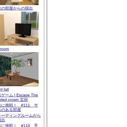
達の部屋からの脱出
room
t fall
ゲーム | Escape The
eled crown 宝冠
出に挑戦！ #111 サ
缶のある部屋
レーディングルームから
脱出
出に挑戦！ #110 手