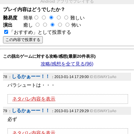
Android アプリでプレイする
プレイ内容はどうでしたか？
難易度
簡単
難しい
演出
癒し
怖い
「おすすめ」として投票する
この脱出ゲームに対する攻略/感想(最新20件表示)
攻略/感想を全て見る(96)
しるかぁーー！！
78 ：
：2013-01-14 17:29:00
ID:EiSWAY1uAo
パラシュートは・・・
ネタバレ内容を表示
しるかぁーー！！
79 ：
：2013-01-14 17:29:29
ID:EiSWAY1uAo
必ず
ネタバレ内容を表示