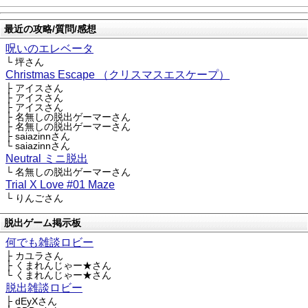
最近の攻略/質問/感想
呪いのエレベータ
└ 坪さん
Christmas Escape （クリスマスエスケープ）
├ アイスさん
├ アイスさん
├ アイスさん
├ 名無しの脱出ゲーマーさん
├ 名無しの脱出ゲーマーさん
├ saiazinnさん
└ saiazinnさん
Neutral ミニ脱出
└ 名無しの脱出ゲーマーさん
Trial X Love #01 Maze
└ りんごさん
脱出ゲーム掲示板
何でも雑談ロビー
├ カユラさん
├ くまれんじゃー★さん
└ くまれんじゃー★さん
脱出雑談ロビー
├ dEyXさん