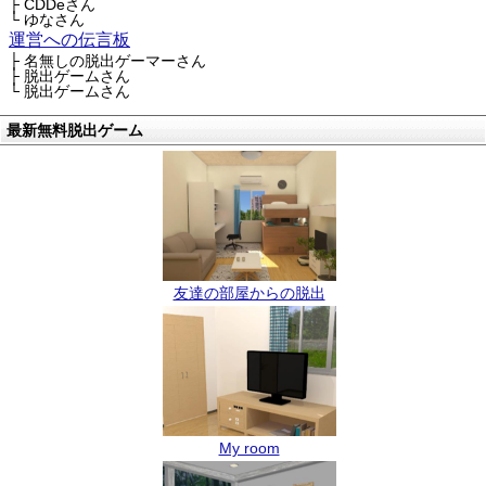
├ CDDeさん
└ ゆなさん
運営への伝言板
├ 名無しの脱出ゲーマーさん
├ 脱出ゲームさん
└ 脱出ゲームさん
最新無料脱出ゲーム
友達の部屋からの脱出
My room