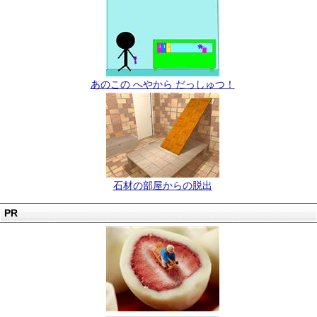
あのこの へやから だっしゅつ！
石材の部屋からの脱出
PR