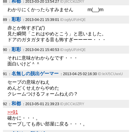
和都
88 ：
：2013-03-20 13:54:27
ID:j8CCktJZRY
わかりにくかったらすみません m(__)m
彩彩
89 ：
：2013-04-21 15:39:01
ID:ogfyUPzHQE
赤とか怖すぎ(°д°)
見た瞬間「これはやめとこう」と思いました。
ドアのガタガタする音も怖すぎーーーー・・・
彩彩
90 ：
：2013-04-21 15:40:53
ID:ogfyUPzHQE
それに意味がわからなです・・・
面白いけど＾＾
名無しの脱出ゲーマー
91 ：
：2013-04-25 02:16:30
ID:IeX/5CUwxU
セーブの意味がねえ
めんどくせえからやめた
クレームつけるフォームねえの？
和都
92 ：
：2013-05-01 21:39:23
ID:j8CCktJZRY
>>91
確かに・・・。
セーブしても赤い部屋に戻る・・・。