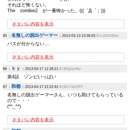
それほど怖くない。
The zombie2 が一番怖かった。(((゜Д゜；)))
ネタバレ内容を表示
名無しの脱出ゲーマー
85 ：
：2013-03-13 23:36:03
ID:LdG5J/t9es
パスが分からない…
ネタバレ内容を表示
ｋｙ
86 ：
：2013-03-17 12:28:21
ID:tBQpip4fks
第4話 ゾンビいっぱい
和都
87 ：
：2013-03-17 22:22:42
ID:j8CCktJZRY
名無しの脱出ゲーマーさん、いつも助けてもらっている
ので・・・
(*^_^*)
ネタバレ内容を表示