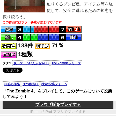
迫りくるゾンビ達。アイテム等を駆
使して、安全に逃れるための知恵を
振り絞ろう。
この作品にはホラー要素が含まれています
138件
71％
1種類
タグ:1
脱出ゲームいんふぉWEB
The Zombieシリーズ
<<前の作品
次の作品>>
検索/投稿フォーム
「The Zombie 4」をプレイして、このゲームについて投票
してみよう！
ブラウザ版をプレイする
iPhone / iPad アプリでプレイする