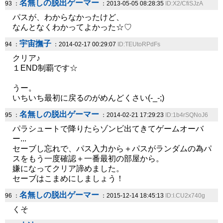
名無しの脱出ゲーマー
93 ：
：2013-05-05 08:28:35
ID:X2/CfiSJzA
パスが、わからなかったけど、
なんとなくわかってよかった☆♡
宇宙撫子
94 ：
：2014-02-17 00:29:07
ID:TEUtoRPdFs
クリア♪
１END制覇です☆
うー。
いちいち最初に戻るのがめんどくさい(-_-;)
名無しの脱出ゲーマー
95 ：
：2014-02-21 17:29:23
ID:1b4rSQNoJ6
パラシュートで降りたらゾンビ出てきてゲームオーバ
ー...
セーブし忘れで、パス入力から＋パスがランダムの為パ
スをもう一度確認＋一番最初の部屋から。
嫌になってクリア諦めました。
セーブはこまめにしましょう！
名無しの脱出ゲーマー
96 ：
：2015-12-14 18:45:13
ID:I.CU2x740g
くそ