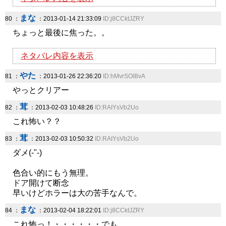
まな
80 ：
：2013-01-14 21:33:09
ID:j8CCktJZRY
ちょっと最後に焦った。。
ネタバレ内容を表示
やた
81 ：
：2013-01-26 22:36:20
ID:hMvrSOlBvA
やっとクリアー
茸
82 ：
：2013-02-03 10:48:26
ID:RAIYsVb2Uo
これ怖い？？
茸
83 ：
：2013-02-03 10:50:32
ID:RAIYsVb2Uo
ダメ(-"-)
色合い的にもう無理。
ドア開けて断念
早いけどホラーは大の苦手なんで。
まな
84 ：
：2013-02-04 18:22:01
ID:j8CCktJZRY
これ怖っ！・・・・・・でも、