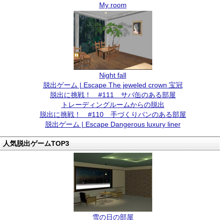
My room
Night fall
脱出ゲーム | Escape The jeweled crown 宝冠
脱出に挑戦！ #111 サバ缶のある部屋
トレーディングルームからの脱出
脱出に挑戦！ #110 手づくりパンのある部屋
脱出ゲーム | Escape Dangerous luxury liner
人気脱出ゲームTOP3
雪の日の部屋