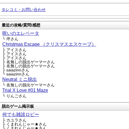
タレコミ・お問い合わせ
最近の攻略/質問/感想
呪いのエレベータ
└ 坪さん
Christmas Escape （クリスマスエスケープ）
├ アイスさん
├ アイスさん
├ アイスさん
├ 名無しの脱出ゲーマーさん
├ 名無しの脱出ゲーマーさん
├ saiazinnさん
└ saiazinnさん
Neutral ミニ脱出
└ 名無しの脱出ゲーマーさん
Trial X Love #01 Maze
└ りんごさん
脱出ゲーム掲示板
何でも雑談ロビー
├ カユラさん
├ くまれんじゃー★さん
└ くまれんじゃー★さん