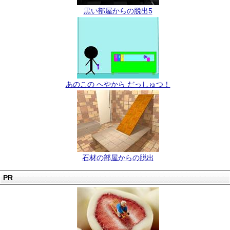
黒い部屋からの脱出5
あのこの へやから だっしゅつ！
石材の部屋からの脱出
PR