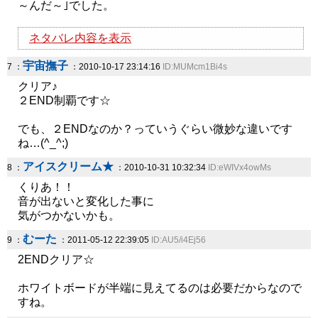
～んだ～｣でした。
ネタバレ内容を表示
宇宙撫子
7 ：
：2010-10-17 23:14:16
ID:MUMcm1Bi4s
クリア♪
２END制覇です☆
でも、２ENDなのか？っていうぐらい微妙な違いです
ね…(^_^;)
アイスクリーム★
8 ：
：2010-10-31 10:32:34
ID:eWIVx4owMs
くりあ！！
音が出ないと変化した事に
気がつかないかも。
むーた
9 ：
：2011-05-12 22:39:05
ID:AU5/i4Ej56
2ENDクリア☆
ホワイトボードが半端に見えてるのは必要だからなので
すね。