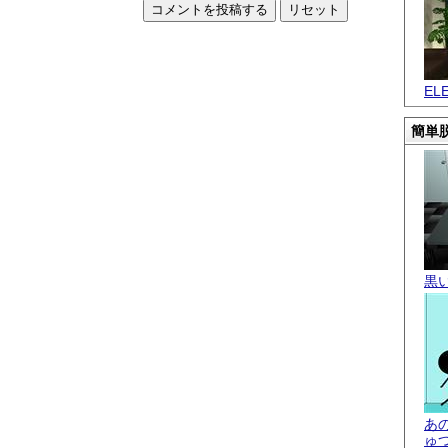
EL
簡単脱
黒
あ
ゅ