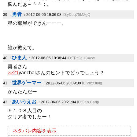
悩んだぁ～＾＾；。
勇者
39 ：
：2012-06-06 19:36:08
ID:yDbq75MZgQ
星の部屋ができんーーー。
誰か教えて。
ひま人
40 ：
：2012-06-06 19:38:44
ID:TRcJeUBXcw
勇者さん
>>21
yanchalさんのヒントでどうでしょう？
世界ゲーマー
41 ：
：2012-06-06 20:09:09
ID:V85t.ftolg
かんたんだー
あいうえお
42 ：
：2012-06-06 20:21:04
ID:CKo.CarIp.
５１０８人目の
クリア者でしたー！
ネタバレ内容を表示