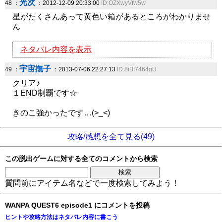
光次
48 ：
：2012-12-09 20:33:00
ID:OZXwyVfw5w
星がたくさんあって黄色い箱があるところがわかりませ
ん
ネタバレ内容を表示
宇宙撫子
49 ：
：2013-07-06 22:27:13
ID:8iBI7464gU
クリア♪
１END制覇です☆
きのこ強かったです…(>_<)
攻略/感想を全て見る(49)
この脱出ゲームに対する全てのコメントから検索
質問前にアイテム名などで一度検索してみよう！
WANPA QUEST6 episode1 にコメントを投稿
ヒントや攻略方法はネタバレ内容に書こう