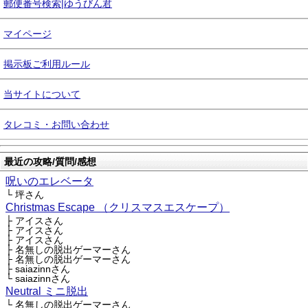
郵便番号検索|ゆうびん君
マイページ
掲示板ご利用ルール
当サイトについて
タレコミ・お問い合わせ
最近の攻略/質問/感想
呪いのエレベータ
└ 坪さん
Christmas Escape （クリスマスエスケープ）
├ アイスさん
├ アイスさん
├ アイスさん
├ 名無しの脱出ゲーマーさん
├ 名無しの脱出ゲーマーさん
├ saiazinnさん
└ saiazinnさん
Neutral ミニ脱出
└ 名無しの脱出ゲーマーさん