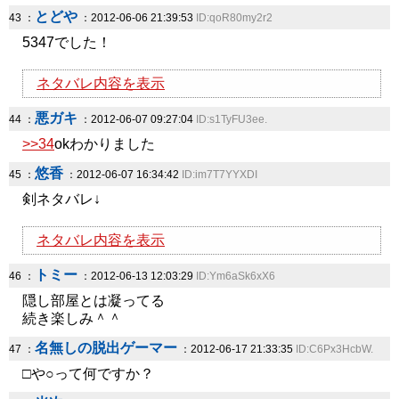
とどや
43 ：
：2012-06-06 21:39:53
ID:qoR80my2r2
5347でした！
ネタバレ内容を表示
悪ガキ
44 ：
：2012-06-07 09:27:04
ID:s1TyFU3ee.
>>34
okわかりました
悠香
45 ：
：2012-06-07 16:34:42
ID:im7T7YYXDI
剣ネタバレ↓
ネタバレ内容を表示
トミー
46 ：
：2012-06-13 12:03:29
ID:Ym6aSk6xX6
隠し部屋とは凝ってる
続き楽しみ＾＾
名無しの脱出ゲーマー
47 ：
：2012-06-17 21:33:35
ID:C6Px3HcbW.
□や○って何ですか？