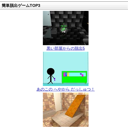
簡単脱出ゲームTOP3
黒い部屋からの脱出5
あのこの へやから だっしゅつ！