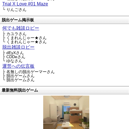
Trial X Love #01 Maze
└ りんごさん
脱出ゲーム掲示板
何でも雑談ロビー
├ カユラさん
├ くまれんじゃー★さん
└ くまれんじゃー★さん
脱出雑談ロビー
├ dEyXさん
├ CDDeさん
└ ゆなさん
運営への伝言板
├ 名無しの脱出ゲーマーさん
├ 脱出ゲームさん
└ 脱出ゲームさん
最新無料脱出ゲーム