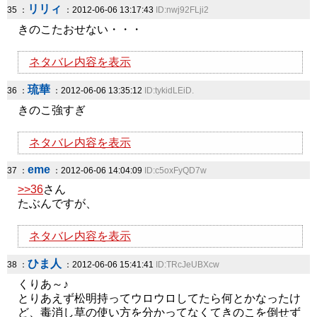
リリィ
35 ：
：2012-06-06 13:17:43
ID:nwj92FLji2
きのこたおせない・・・
ネタバレ内容を表示
琉華
36 ：
：2012-06-06 13:35:12
ID:tykidLEiD.
きのこ強すぎ
ネタバレ内容を表示
eme
37 ：
：2012-06-06 14:04:09
ID:c5oxFyQD7w
>>36
さん
たぶんですが、
ネタバレ内容を表示
ひま人
38 ：
：2012-06-06 15:41:41
ID:TRcJeUBXcw
くりあ～♪
とりあえず松明持ってウロウロしてたら何とかなったけ
ど、毒消し草の使い方を分かってなくてきのこを倒せず