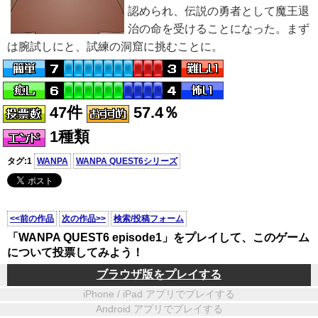
認められ、伝説の勇者として魔王退
治の命を受けることになった。まず
は腕試しにと、試練の洞窟に挑むことに。
47件
57.4％
1種類
タグ:1
WANPA
WANPA QUEST6シリーズ
<<前の作品
次の作品>>
検索/投稿フォーム
「WANPA QUEST6 episode1」をプレイして、このゲーム
について投票してみよう！
ブラウザ版をプレイする
iPhone / iPad アプリでプレイする
Android アプリでプレイする