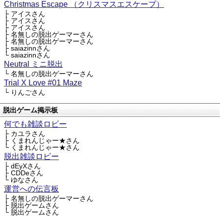
Christmas Escape （クリスマスエスケープ）
├ アイスさん
├ アイスさん
├ アイスさん
├ 名無しの脱出ゲーマーさん
├ 名無しの脱出ゲーマーさん
├ saiazinnさん
└ saiazinnさん
Neutral ミニ脱出
└ 名無しの脱出ゲーマーさん
Trial X Love #01 Maze
└ りんごさん
脱出ゲーム掲示板
何でも雑談ロビー
├ カユラさん
├ くまれんじゃー★さん
└ くまれんじゃー★さん
脱出雑談ロビー
├ dEyXさん
├ CDDeさん
└ ゆなさん
運営への伝言板
├ 名無しの脱出ゲーマーさん
├ 脱出ゲームさん
└ 脱出ゲームさん