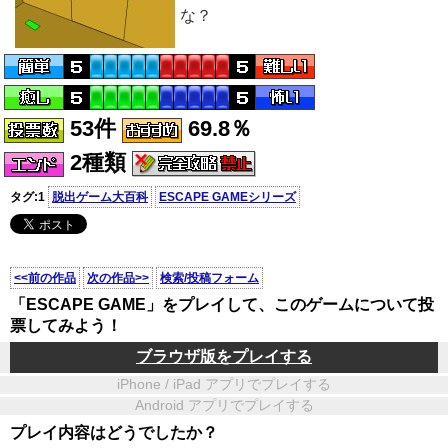
な？
53件
69.8％
2種類
タグ:1
脱出ゲーム大百科
ESCAPE GAMEシリーズ
<<前の作品
次の作品>>
検索/投稿フォーム
「ESCAPE GAME」をプレイして、このゲームについて投
票してみよう！
ブラウザ版をプレイする
iPhone / iPad アプリでプレイする
Android アプリでプレイする
プレイ内容はどうでしたか？