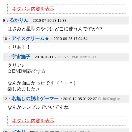
ネタバレ内容を表示
るかりん
9 ：
：2010-07-20 23:12:33
はさみと星型のやつはどこに使うんですか??
アイスクリーム★
10 ：
：2010-09-25 17:04:54
くりあ！！
宇宙撫子
11 ：
：2010-10-11 23:33:25
ID:MUMcm1Bi4s
クリア♪
２END制覇です☆
なんか面白かったです（＾－＾）
楽しめました♫
名無しの脱出ゲーマー
12 ：
：2010-12-05 01:22:27
ID:JrN7rngLIo
なんかシンプルでいいですねー
ネタバレ内容を表示