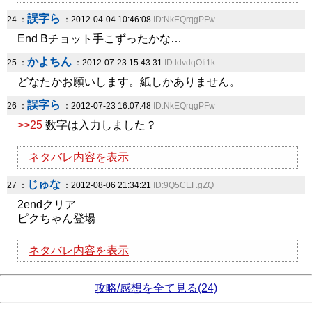
誤字ら
24 ：
：2012-04-04 10:46:08
ID:NkEQrqgPFw
End Bチョット手こずったかな…
かよちん
25 ：
：2012-07-23 15:43:31
ID:ldvdqOIi1k
どなたかお願いします。紙しかありません。
誤字ら
26 ：
：2012-07-23 16:07:48
ID:NkEQrqgPFw
>>25
数字は入力しました？
ネタバレ内容を表示
じゅな
27 ：
：2012-08-06 21:34:21
ID:9Q5CEF.gZQ
2endクリア
ピクちゃん登場
ネタバレ内容を表示
攻略/感想を全て見る(24)