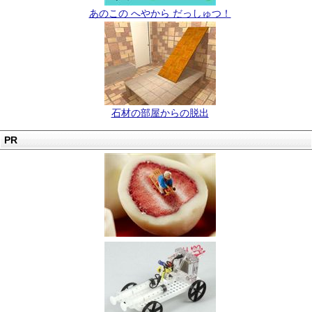
あのこの へやから だっしゅつ！
石材の部屋からの脱出
PR