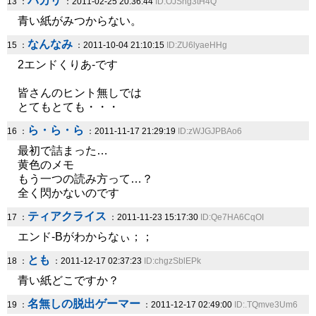
パカリ
13 ：
：2011-02-25 20:36:44
ID:OJSng3tH4Q
青い紙がみつからない。
なんなみ
15 ：
：2011-10-04 21:10:15
ID:ZU6lyaeHHg
2エンドくりあ-です
皆さんのヒント無しでは
とてもとても・・・
ら・ら・ら
16 ：
：2011-11-17 21:29:19
ID:zWJGJPBAo6
最初で詰まった…
黄色のメモ
もう一つの読み方って…？
全く閃かないのです
ティアクライス
17 ：
：2011-11-23 15:17:30
ID:Qe7HA6CqOI
エンド-Bがわからなぃ；；
とも
18 ：
：2011-12-17 02:37:23
ID:chgzSblEPk
青い紙どこですか？
名無しの脱出ゲーマー
19 ：
：2011-12-17 02:49:00
ID:.TQmve3Um6