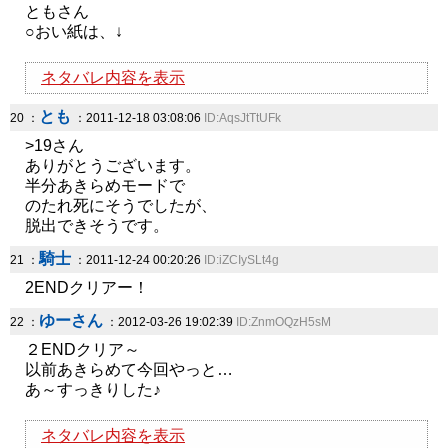
ともさん
○おい紙は、↓
ネタバレ内容を表示
とも
20 ：
：2011-12-18 03:08:06
ID:AqsJtTtUFk
>19さん
ありがとうございます。
半分あきらめモードで
のたれ死にそうでしたが、
脱出できそうです。
騎士
21 ：
：2011-12-24 00:20:26
ID:iZCIySLt4g
2ENDクリアー！
ゆーさん
22 ：
：2012-03-26 19:02:39
ID:ZnmOQzH5sM
２ENDクリア～
以前あきらめて今回やっと…
あ～すっきりした♪
ネタバレ内容を表示