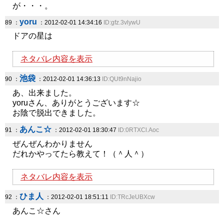
が・・・。
yoru
89 ：
：2012-02-01 14:34:16
ID:gfz.3vlywU
ドアの星は
ネタバレ内容を表示
池袋
90 ：
：2012-02-01 14:36:13
ID:QUt9nNajio
あ、出来ました。
yoruさん、ありがとうございます☆
お陰で脱出できました。
あんこ☆
91 ：
：2012-02-01 18:30:47
ID:0RTXCl.Aoc
ぜんぜんわかりません
だれかやってたら教えて！（＾人＾）
ネタバレ内容を表示
ひま人
92 ：
：2012-02-01 18:51:11
ID:TRcJeUBXcw
あんこ☆さん