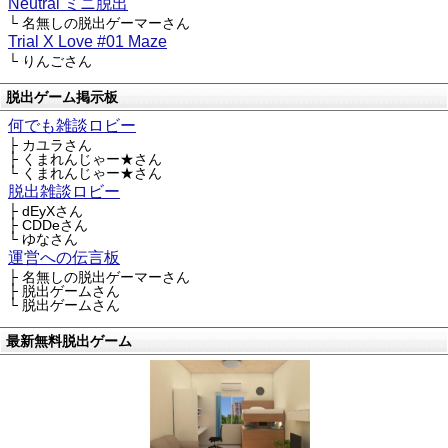
Neutral ミニ脱出
└ 名無しの脱出ゲーマーさん
Trial X Love #01 Maze
└ りんごさん
脱出ゲーム掲示板
何でも雑談ロビー
├ カユラさん
├ くまれんじゃー★さん
└ くまれんじゃー★さん
脱出雑談ロビー
├ dEyXさん
├ CDDeさん
└ ゆなさん
運営への伝言板
├ 名無しの脱出ゲーマーさん
├ 脱出ゲームさん
└ 脱出ゲームさん
最新無料脱出ゲーム