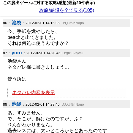
この脱出ゲームに対する攻略/感想(最新20件表示)
攻略/感想を全て見る(105)
池袋
86 ：
：2012-02-01 14:16:36
ID:QUt9nNajio
今、手紙を燃やしたら、
peachと出てきました。
それは何処に使うんですか？
yoru
87 ：
：2012-02-01 14:20:46
ID:gfz.3vlywU
池袋さん
ネタバレ欄に書きましょう…
使う所は
ネタバレ内容を表示
池袋
88 ：
：2012-02-01 14:28:46
ID:QUt9nNajio
あ、すみません。
で、そこが、解けたのですが、ふ０
０んがわかりません。
過去レスには、太いところからとあったのです