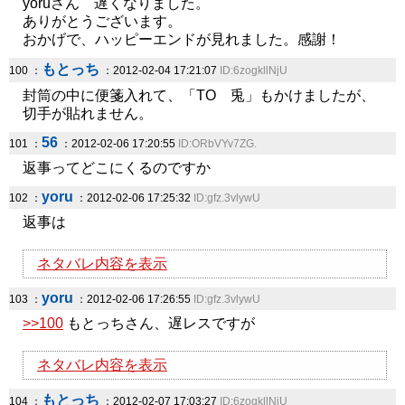
yoruさん 遅くなりました。
ありがとうございます。
おかげで、ハッピーエンドが見れました。感謝！
もとっち
100 ：
：2012-02-04 17:21:07
ID:6zogkllNjU
封筒の中に便箋入れて、「TO 兎」もかけましたが、
切手が貼れません。
56
101 ：
：2012-02-06 17:20:55
ID:ORbVYv7ZG.
返事ってどこにくるのですか
yoru
102 ：
：2012-02-06 17:25:32
ID:gfz.3vlywU
返事は
ネタバレ内容を表示
yoru
103 ：
：2012-02-06 17:26:55
ID:gfz.3vlywU
>>100
もとっちさん、遅レスですが
ネタバレ内容を表示
もとっち
104 ：
：2012-02-07 17:03:27
ID:6zogkllNjU