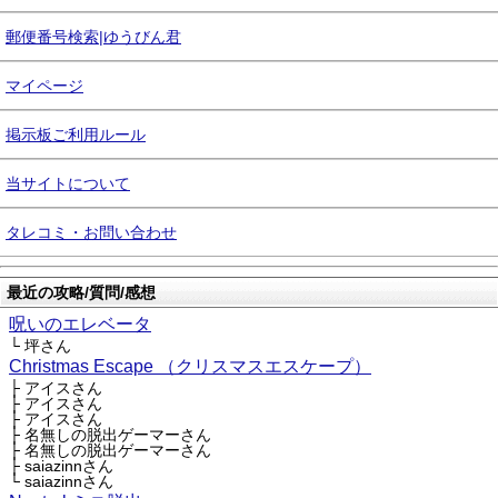
郵便番号検索|ゆうびん君
マイページ
掲示板ご利用ルール
当サイトについて
タレコミ・お問い合わせ
最近の攻略/質問/感想
呪いのエレベータ
└ 坪さん
Christmas Escape （クリスマスエスケープ）
├ アイスさん
├ アイスさん
├ アイスさん
├ 名無しの脱出ゲーマーさん
├ 名無しの脱出ゲーマーさん
├ saiazinnさん
└ saiazinnさん