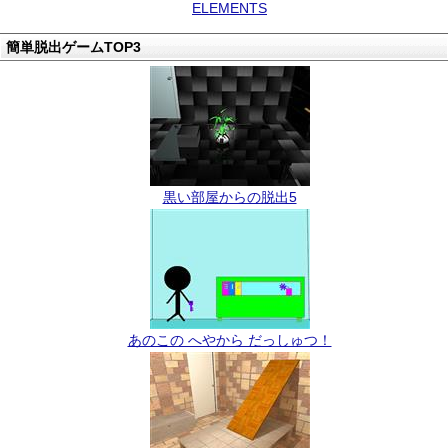
ELEMENTS
簡単脱出ゲームTOP3
黒い部屋からの脱出5
あのこの へやから だっしゅつ！