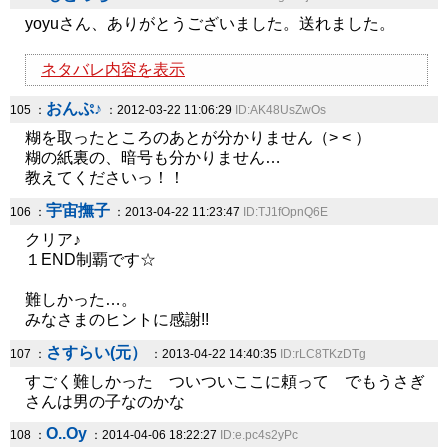
yoyuさん、ありがとうございました。送れました。
ネタバレ内容を表示
おんぷ♪
105 ：
：2012-03-22 11:06:29
ID:AK48UsZwOs
糊を取ったところのあとが分かりません（> < ）
糊の紙裏の、暗号も分かりません…
教えてくださいっ！！
宇宙撫子
106 ：
：2013-04-22 11:23:47
ID:TJ1fOpnQ6E
クリア♪
１END制覇です☆
難しかった…。
みなさまのヒントに感謝!!
さすらい(元）
107 ：
：2013-04-22 14:40:35
ID:rLC8TKzDTg
すごく難しかった ついついここに頼って でもうさぎ
さんは男の子なのかな
O..Oy
108 ：
：2014-04-06 18:22:27
ID:e.pc4s2yPc