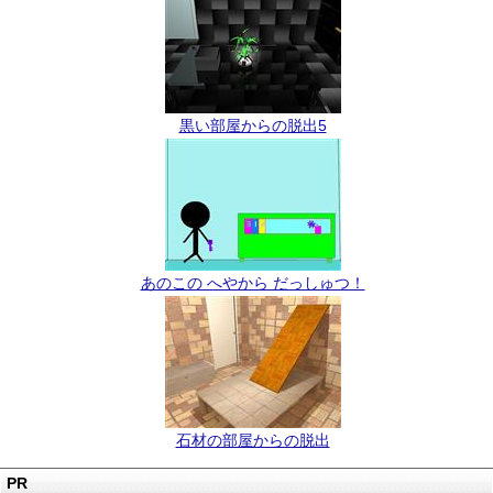
黒い部屋からの脱出5
あのこの へやから だっしゅつ！
石材の部屋からの脱出
PR