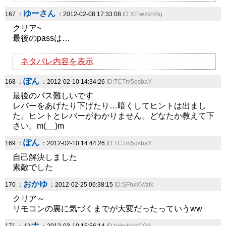
ゆーさん
167 ：
：2012-02-08 17:33:08
ID:XEIwzkh/5g
クリア~
最後のpassは…
ネタバレ内容を表示
ぽん
168 ：
：2012-02-10 14:34:26
ID:TCTm5qsbaY
最後のパス難しいです
レバーをあげたり下げたり…暗くしてヒントは出まし
た。ヒントとレバーがわかりません。どなたか教えて下
さい。m(__)m
ぽん
169 ：
：2012-02-10 14:44:26
ID:TCTm5qsbaY
自己解決しました
素敵でした
おかゆ
170 ：
：2012-02-25 06:38:15
ID:SFhxXV/ztk
クリア～
リモコンの裏に気づくまでが大変だったっていうww
ハナ