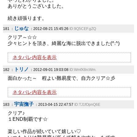
ありがとうございました。
続き頑張ります。
じゅな
181 ：
：2012-08-21 15:45:26
ID:9Q5CEF.gZQ
クリア～☆☆
少々ヒントを頂き、綺麗な海に脱出できました(^.^)
ネタバレ内容を表示
トリノ
182 ：
：2012-09-01 19:03:08
ID:WmfX8rcWm.
面白かった～ 程よい難易度で、自力クリア☆彡
ネタバレ内容を表示
宇宙撫子
183 ：
：2013-04-15 22:47:57
ID:TJ1fOpnQ6E
クリア♪
１END制覇です☆
楽しい作品が続いていて嬉しい♡