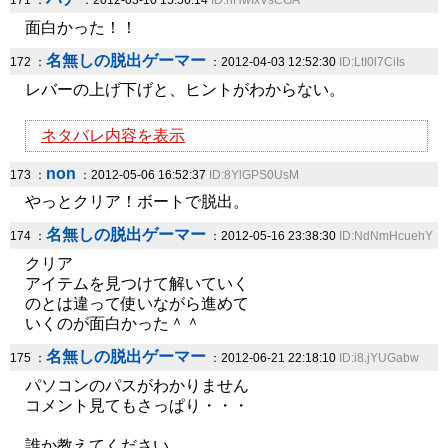
171 ：
：2012-03-10 15:56:14
ID:hHwIxVsCGA
面白かった！！
名無しの脱出ゲーマー
172 ：
：2012-04-03 12:52:30
ID:LtI0l7CiIs
レバーの上げ下げと、ヒントがわからない。
ネタバレ内容を表示
non
173 ：
：2012-05-06 16:52:37
ID:8YlGPS0UsM
やっとクリア！ボートで脱出。
名無しの脱出ゲーマー
174 ：
：2012-05-16 23:38:30
ID:NdNmHcuehY
クリア
アイテムを見つけて解いていく
のとは違って使いながら進めて
いくのが面白かった＾＾
名無しの脱出ゲーマー
175 ：
：2012-06-21 22:18:10
ID:i8.jYUGabw
パソコンのパスがわかりません
コメント見てもさっぱり・・・
誰か教えてください。