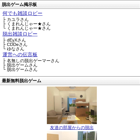
脱出ゲーム掲示板
何でも雑談ロビー
├ カユラさん
├ くまれんじゃー★さん
└ くまれんじゃー★さん
脱出雑談ロビー
├ dEyXさん
├ CDDeさん
└ ゆなさん
運営への伝言板
├ 名無しの脱出ゲーマーさん
├ 脱出ゲームさん
└ 脱出ゲームさん
最新無料脱出ゲーム
友達の部屋からの脱出