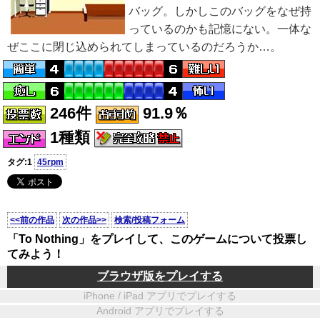
バッグ。しかしこのバッグをなぜ持
っているのかも記憶にない。一体な
ぜここに閉じ込められてしまっているのだろうか…。
246件
91.9％
1種類
タグ:1
45rpm
<<前の作品
次の作品>>
検索/投稿フォーム
「To Nothing」をプレイして、このゲームについて投票し
てみよう！
ブラウザ版をプレイする
iPhone / iPad アプリでプレイする
Android アプリでプレイする