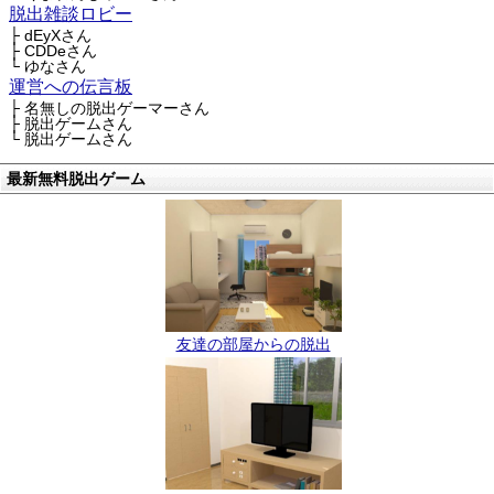
脱出雑談ロビー
├ dEyXさん
├ CDDeさん
└ ゆなさん
運営への伝言板
├ 名無しの脱出ゲーマーさん
├ 脱出ゲームさん
└ 脱出ゲームさん
最新無料脱出ゲーム
友達の部屋からの脱出