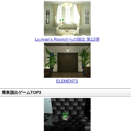
Lo.nyan's Roomからの脱出 第12弾
ELEMENTS
簡単脱出ゲームTOP3