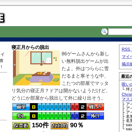
寝正月からの脱出
RS
86ゲームさんから新し
レイ
マイ
攻
い無料脱出ゲームが出
掲示
！
たよ。外はつららに雪
だるまと寒そうな中、
最近の
こたつの部屋でマッタ
呪い
└ 坪
リ気分の寝正月？ドアは開かないようだけど、
Chri
どうにか部屋から脱出して外に繰り出そう。
マス
├ 
├ 
├ 
├ 
├ 
150件
90％
├ sa
└ sa