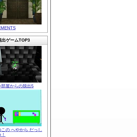
EMENTS
出ゲームTOP3
い部屋からの脱出5
のこの へやから だっし
つ！