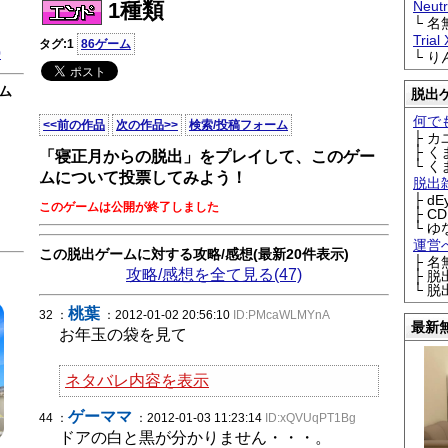
1種類
Neu
└ 
Trial
タグ:1
86ゲーム
0
└ 
ム
脱出
何で
<<前の作品
次の作品>>
検索/投稿フォーム
├ 
├ 
「寝正月からの脱出」をプレイして、このゲー
└ 
ムについて投票してみよう！
脱出
├ d
このゲームは公開が終了しました
├ C
└ ゆ
運営
この脱出ゲームに対する攻略/感想(最新20件表示)
├ 
攻略/感想を全て見る(47)
├ 
└ 
桃葉
32 ：
：2012-01-02 20:56:10
ID:PMcaWLMYnA
最新
お年玉の袋を見て
ネタバレ内容を表示
ゲーママ
44 ：
：2012-01-03 11:23:14
ID:xQVUqPT1Bg
ドアの白と黒が分かりません・・・。