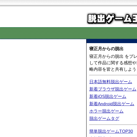
寝正月からの脱出
寝正月からの脱出 をプ
して作品に関する感想や
略内容を皆と共有しよう
日本語無料脱出ゲーム
新着ブラウザ脱出ゲーム
新着iOS脱出ゲーム
新着Android脱出ゲーム
ホラー脱出ゲーム
脱出ゲームタグ
簡単脱出ゲームTOP30