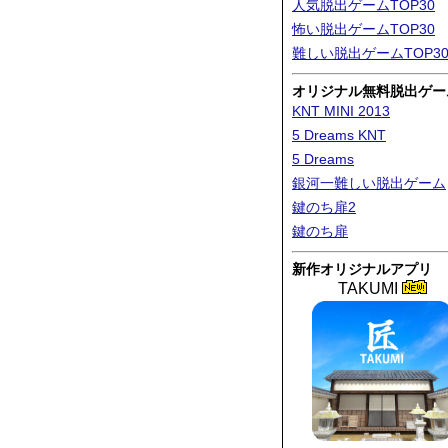
人気脱出ゲームTOP30
怖い脱出ゲームTOP30
難しい脱出ゲームTOP3
オリジナル無料脱出ゲー
KNT MINI 2013
5 Dreams KNT
5 Dreams
銀河一難しい脱出ゲーム
鍵のち扉2
鍵のち扉
新作オリジナルアプリ
TAKUMI