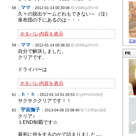
ママ
58 ：
：2012-01-14 00:30:06
ID:y5WEg2PoYA
久々の脱出ゲームどれもできない～（泣）
座布団の下にあるのは・・・
ネタバレ内容を表示
石
ママ
59 ：
：2012-01-14 00:38:33
ID:y5WEg2PoYA
自分で解決しました。
PR
クリアです。
ドライバーは
ネタバレ内容を表示
ｈ・ｈ
61 ：
：2012-01-14 01:26:53
ID:yhFHAOVbrQ
サクサククリアです！！
宇宙撫子
62 ：
：2013-04-06 15:08:40
ID:TJ1fOpnQ6E
クリア♪
１END制覇です☆
最初に何をするのかで詰まりました…。