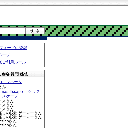
S フィードの登録
ページ
板ご利用ルール
攻略/質問/感想
のエレベータ
さん
stmas Escape （クリス
エスケープ）
アイスさん
アイスさん
アイスさん
名無しの脱出ゲーマーさん
名無しの脱出ゲーマーさん
iazinnさん
iazinnさん