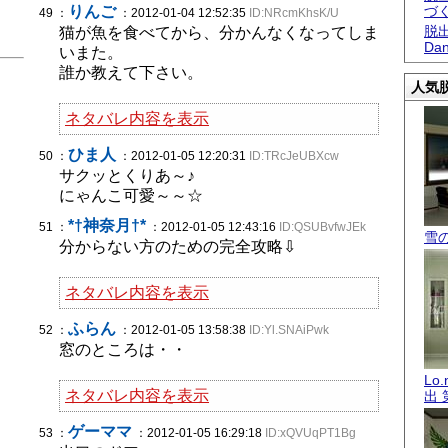
りんご
づ
49 ：
：2012-01-04 12:52:35
ID:NRcmKhsK/U
脱出
猫が魚を食べてから、分かんなくなってしま
Dan
いまた。
誰か教えて下さい。
人気脱
ネタバレ内容を表示
ひま人
50 ：
：2012-01-05 12:20:31
ID:TRcJeUBXcw
サクッとくりあ～♪
にゃんこ可愛～～☆
*†神奈月†*
51 ：
：2012-01-05 12:43:16
ID:QSUBvfwJEk
雪
分からない方のための完全攻略⇩
ネタバレ内容を表示
ふらん
52 ：
：2012-01-05 13:58:38
ID:Yl.SNAiPwk
窓のところは・・
Lo
ネタバレ内容を表示
出 
ゲーママ
53 ：
：2012-01-05 16:29:18
ID:xQVUqPT1Bg