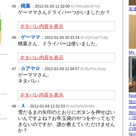
桃葉
45 ：
：2012-01-03 11:32:00
ID:PMcaWLMYnA
友
ゲーママさんドライバーつかいましたか？
ネタバレ内容を表示
ゲーママ
46 ：
：2012-01-03 20:33:14
ID:xQVUqPT1Bg
桃葉さん、ドライバーは使いました。
My 
ネタバレ内容を表示
☆アヤ☆
47 ：
：2012-01-03 21:04:57
ID:f8uPVLXaxg
ゲーママさん。
ネタバレ↓
ネタバレ内容を表示
Nigh
脱出
Ａ
48 ：
：2012-01-04 12:32:53
ID:w00wNvDHRk
jew
雪だるまの矢印のとおりにボタンを押せばい
君
脱
バ
いんですよね？お年玉袋のやつをやってもで
ト
きないのですが、誰か教えていただけません
の
か？
脱