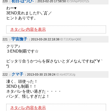
初日-はつひ-
220 ：
：2013-02-20 17:58:50
ID:5hNpPDOTZs
わー♥
3END見れました!!＼´Д`／
ヒントありです。
ネタバレ内容を表示
宇宙撫子
221 ：
：2013-03-28 22:18:38
ID:TJ1fOpnQ6E
クリア♪
３END制覇です☆
ピッタリ合うかつらを探さないとダメなんですね(*´∀｀
*)
クマ子
222 ：
：2013-03-30 15:39:24
ID:4z4OTJi1/g
凄く、頭使った！
3ENDも制覇！！
ネタバレを使い過ぎた・・・・
パンダ、怪しすぎだよ！
ネタバレ内容を表示