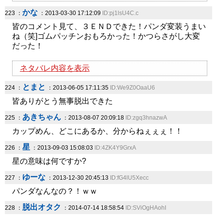
かな
223 ：
：2013-03-30 17:12:09
ID:pj1lsU4C.c
皆のコメント見て、３ＥＮＤできた！パンダ変装うまい
ね（笑]ゴムパッチンおもろかった！かつらさがし大変
だった！
ネタバレ内容を表示
とまと
224 ：
：2013-06-05 17:11:35
ID:We9Z0OaaU6
皆ありがとう無事脱出できた
あきちゃん
225 ：
：2013-08-07 20:09:18
ID:zgq3hnazwA
カップめん、どこにあるか、分からねぇぇぇ！！
星
226 ：
：2013-09-03 15:08:03
ID:4ZK4Y9GrxA
星の意味は何ですか?
ゆーな
227 ：
：2013-12-30 20:45:13
ID:fG4lU5Xecc
パンダなんなの？！ｗｗ
脱出オタク
228 ：
：2014-07-14 18:58:54
ID:SViOgHAohI