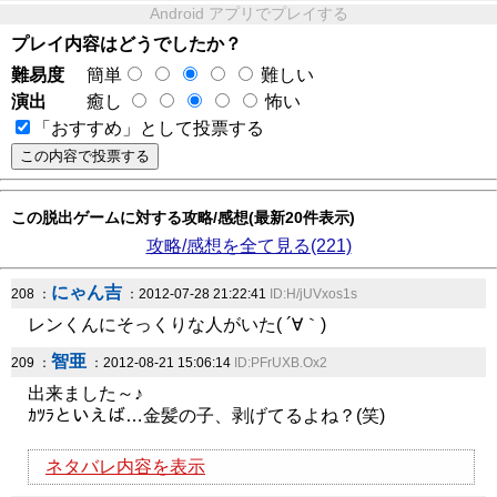
Android アプリでプレイする
プレイ内容はどうでしたか？
難易度
簡単
難しい
演出
癒し
怖い
「おすすめ」として投票する
この脱出ゲームに対する攻略/感想(最新20件表示)
攻略/感想を全て見る(221)
にゃん吉
208 ：
：2012-07-28 21:22:41
ID:H/jUVxos1s
レンくんにそっくりな人がいた( ´∀｀)
智亜
209 ：
：2012-08-21 15:06:14
ID:PFrUXB.Ox2
出来ました～♪
ｶﾂﾗといえば…金髪の子、剥げてるよね？(笑)
ネタバレ内容を表示