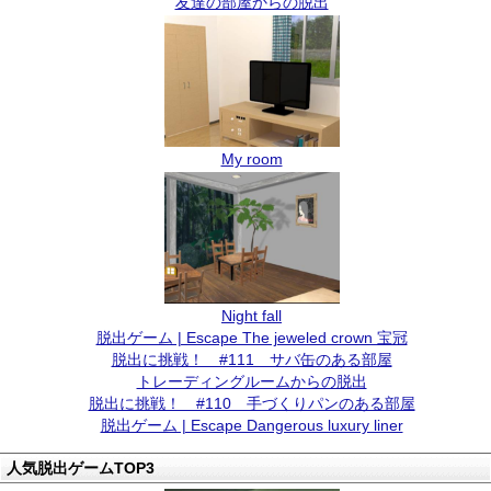
友達の部屋からの脱出
My room
Night fall
脱出ゲーム | Escape The jeweled crown 宝冠
脱出に挑戦！ #111 サバ缶のある部屋
トレーディングルームからの脱出
脱出に挑戦！ #110 手づくりパンのある部屋
脱出ゲーム | Escape Dangerous luxury liner
人気脱出ゲームTOP3