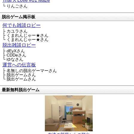
Trial X Love #01 Maze
└ りんごさん
脱出ゲーム掲示板
何でも雑談ロビー
├ カユラさん
├ くまれんじゃー★さん
└ くまれんじゃー★さん
脱出雑談ロビー
├ dEyXさん
├ CDDeさん
└ ゆなさん
運営への伝言板
├ 名無しの脱出ゲーマーさん
├ 脱出ゲームさん
└ 脱出ゲームさん
最新無料脱出ゲーム