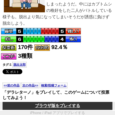
しまったようだ。中にはカブトムシ
の格好をした二人がバトルしている
様子も。脱出より気になってしまいそうだが誘惑に負けず
脱出しよう。
170件
92.4％
3種類
タグ:1
脱出太郎
<<前の作品
次の作品>>
検索/投稿フォーム
「デラレターノ」をプレイして、このゲームについて投票
してみよう！
ブラウザ版をプレイする
iPhone / iPad アプリでプレイする