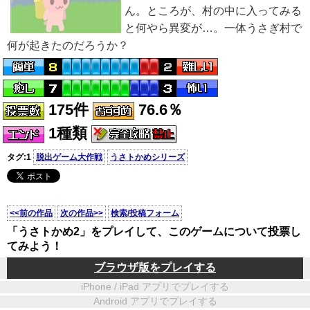
ん。ところが、村の中に入ってみる
と何やら異変が…。一体うさぎ村で
何が起きたのだろうか？
175件
76.6％
1種類
タグ:1
脱出ゲーム大作戦
うさトかめシリーズ
<<前の作品
次の作品>>
検索/投稿フォーム
「うさトかめ2」をプレイして、このゲームについて投票し
てみよう！
ブラウザ版をプレイする
iPhone / iPad アプリでプレイする
Android アプリでプレイする