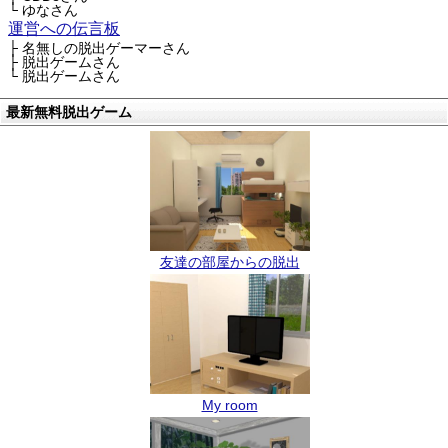
└ ゆなさん
運営への伝言板
├ 名無しの脱出ゲーマーさん
├ 脱出ゲームさん
└ 脱出ゲームさん
最新無料脱出ゲーム
友達の部屋からの脱出
My room