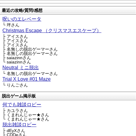
最近の攻略/質問/感想
呪いのエレベータ
└ 坪さん
Christmas Escape （クリスマスエスケープ）
├ アイスさん
├ アイスさん
├ アイスさん
├ 名無しの脱出ゲーマーさん
├ 名無しの脱出ゲーマーさん
├ saiazinnさん
└ saiazinnさん
Neutral ミニ脱出
└ 名無しの脱出ゲーマーさん
Trial X Love #01 Maze
└ りんごさん
脱出ゲーム掲示板
何でも雑談ロビー
├ カユラさん
├ くまれんじゃー★さん
└ くまれんじゃー★さん
脱出雑談ロビー
├ dEyXさん
├ CDDeさん