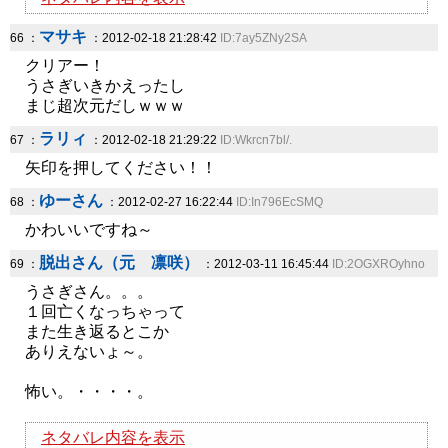
マサキ
66 ：
：2012-02-18 21:28:42
ID:7ay5ZNy2SA
クリアー！
うさぎいきかえったし
まじ超次元だしｗｗｗ
ラリィ
67 ：
：2012-02-18 21:29:22
ID:Wkrcn7bl/.
矢印を押してください！！
ゆーさん
68 ：
：2012-02-27 16:22:44
ID:In796EcSMQ
かわいいですね～
脱出さん（元 凛咲）
69 ：
：2012-03-11 16:45:44
ID:2OGXROyhno
うさぎさん。。。
１回亡くなっちゃって
また生き返るとこか
ありえないょ～。
怖い。・・・・。
ネタバレ内容を表示