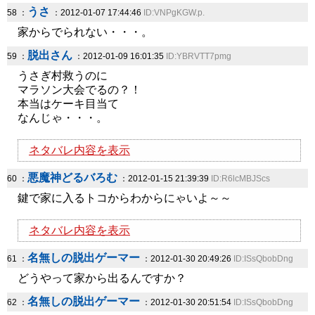
うさ
58 ：
：2012-01-07 17:44:46
ID:VNPgKGW.p.
家からでられない・・・。
脱出さん
59 ：
：2012-01-09 16:01:35
ID:YBRVTT7pmg
うさぎ村救うのに
マラソン大会でるの？！
本当はケーキ目当て
なんじゃ・・・。
ネタバレ内容を表示
悪魔神どるバろむ
60 ：
：2012-01-15 21:39:39
ID:R6lcMBJScs
鍵で家に入るトコからわからにゃいよ～～
ネタバレ内容を表示
名無しの脱出ゲーマー
61 ：
：2012-01-30 20:49:26
ID:ISsQbobDng
どうやって家から出るんですか？
名無しの脱出ゲーマー
62 ：
：2012-01-30 20:51:54
ID:ISsQbobDng