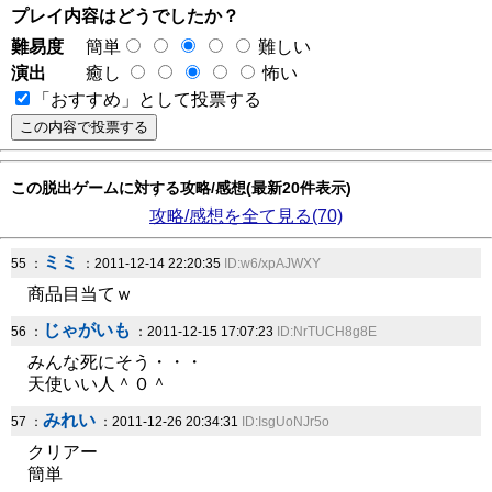
プレイ内容はどうでしたか？
難易度
簡単
難しい
演出
癒し
怖い
「おすすめ」として投票する
この脱出ゲームに対する攻略/感想(最新20件表示)
攻略/感想を全て見る(70)
ミミ
55 ：
：2011-12-14 22:20:35
ID:w6/xpAJWXY
商品目当てｗ
じゃがいも
56 ：
：2011-12-15 17:07:23
ID:NrTUCH8g8E
みんな死にそう・・・
天使いい人＾０＾
みれい
57 ：
：2011-12-26 20:34:31
ID:IsgUoNJr5o
クリアー
簡単