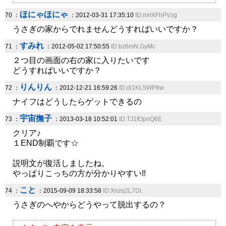
ほにゃほにゃ
70 ：
：2012-03-31 17:35:10
ID:mrlXFhPVzg
うさぎの家からでれませんどうすればいいですか？
すみれ
71 ：
：2012-05-02 17:50:55
ID:bz6mN.GyMc
２つ目の画面の右の家に入りたいです
どうすればいいですか？
りんりん
72 ：
：2012-12-21 16:59:26
ID:di1KL5WP8w
ナイフはどうしたらゲットできるの
宇宙撫子
73 ：
：2013-03-18 10:52:01
ID:TJ1fOpnQ6E
クリア♪
１END制覇です☆
説明文が復活しましたね。
やっぱりこっちの方が分かりやすい!!
こと
74 ：
：2015-09-09 18:33:58
ID:Xnzq2L7Dl.
うさぎのへやからどうやって脱出するの？