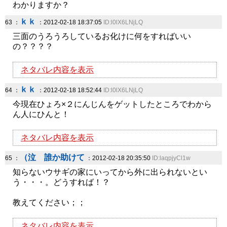
わかりますか？
ｋｋ
63 ：
：2012-02-18 18:37:05
ID:l0lX6LNjLQ
三面のうろうろしているお化けに何をすればいい
の？？？？
ネタバレ内容を表示
ｋｋ
64 ：
：2012-02-18 18:52:44
ID:l0lX6LNjLQ
今現在ひょろ×２にんじんをゲットしたところでわから
ん人にひんと！
ネタバレ内容を表示
（泣 誰か助けて
65 ：
：2012-02-18 20:35:50
ID:laqpjyCl1w
知らないウサギの家にいってから外に出られないとい
う・・・。どうすれば！？
教えてください；；
ネタバレ内容を表示