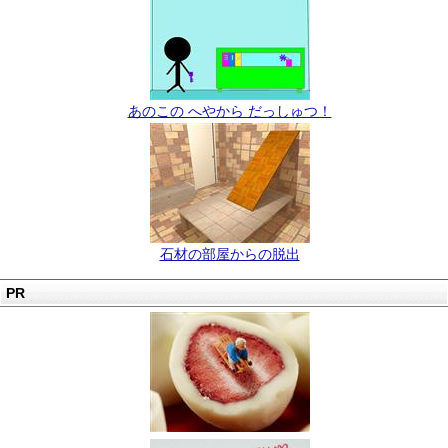
あのこの へやから だっしゅつ！
石材の部屋からの脱出
PR