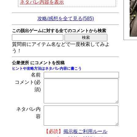
ネタバレ内容を表示
攻略/感想を全て見る(585)
この脱出ゲームに対する全てのコメントから検索
質問前にアイテム名などで一度検索してみよ
う！
公衆便所 にコメントを投稿
ヒントや攻略方法はネタバレ内容に書こう
名前
コメント(必
須)
ネタバレ内
容
【必読】
掲示板ご利用ルール