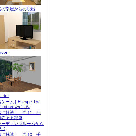
達の部屋からの脱出
room
t fall
ゲーム | Escape The
eled crown 宝冠
出に挑戦！ #111 サ
缶のある部屋
レーディングルームから
脱出
出に挑戦！ #110 手