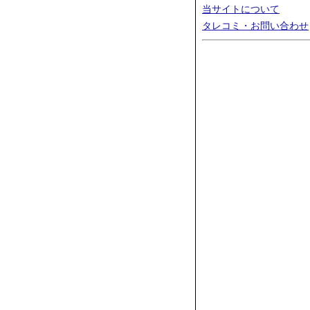
当サイトについて
タレコミ・お問い合わせ