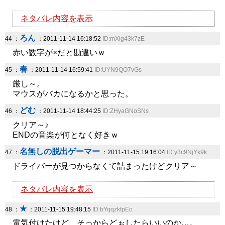
ネタバレ内容を表示
ろん
44 ：
：2011-11-14 16:18:52
ID:mXig43k7zE
赤い数字が×だと勘違いｗ
春
45 ：
：2011-11-14 16:59:41
ID:UYN9QO7vGs
厳し～。
マウスがバカになるかと思った。
どむ
46 ：
：2011-11-14 18:44:25
ID:ZHyaGNoSNs
クリア～♪
ENDの音楽が何となく好きｗ
名無しの脱出ゲーマー
47 ：
：2011-11-15 19:16:04
ID:y3c9NjYk9k
ドライバーが見つからなくて詰まったけどクリア～
ネタバレ内容を表示
★
48 ：
：2011-11-15 19:48:15
ID:bYqqzkfpEo
電気付けたけど、そっからどぉしたらいいのか…。