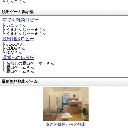
└ りんごさん
脱出ゲーム掲示板
何でも雑談ロビー
├ カユラさん
├ くまれんじゃー★さん
└ くまれんじゃー★さん
脱出雑談ロビー
├ dEyXさん
├ CDDeさん
└ ゆなさん
運営への伝言板
├ 名無しの脱出ゲーマーさん
├ 脱出ゲームさん
└ 脱出ゲームさん
最新無料脱出ゲーム
友達の部屋からの脱出