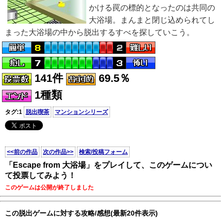
かける罠の標的となったのは共同の
大浴場。まんまと閉じ込められてし
まった大浴場の中から脱出するすべを探していこう。
141件
69.5％
1種類
タグ:1
脱出喫茶
マンションシリーズ
<<前の作品
次の作品>>
検索/投稿フォーム
「Escape from 大浴場」をプレイして、このゲームについ
て投票してみよう！
このゲームは公開が終了しました
この脱出ゲームに対する攻略/感想(最新20件表示)