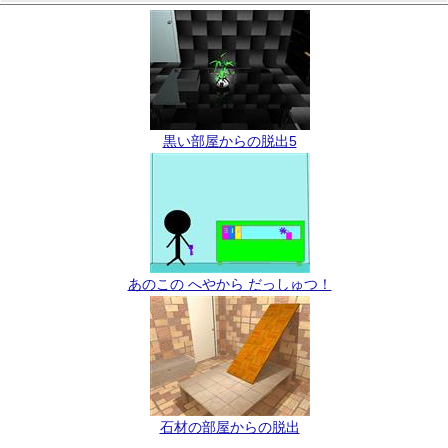
黒い部屋からの脱出5
あのこの へやから だっしゅつ！
石材の部屋からの脱出