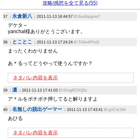
攻略/感想を全て見る(55)
永倉新八
37 ：
：2011-11-13 16:44:57
ID:6ax8qxgAeY
デケタ～
yanchal様ありがとうございます。
とことこ
38 ：
：2011-11-13 17:24:24
ID:TiGie4P5vQ
まったくわかりません
あ＊るってどうやって使うんですか？
ネタバレ内容を表示
凛
39 ：
：2011-11-13 17:41:03
ID:0VvgRCKQ5c
ア＊ルをポチポチ押してると解りますよ
名無しの脱出ゲーマー
40 ：
：2011-11-13 17:43:41
ID:gVCxf.3lhI
あひる
ネタバレ内容を表示