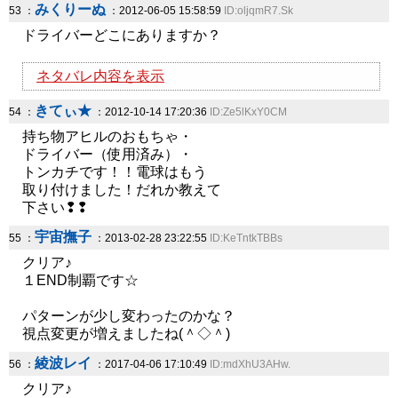
みくりーぬ
53 ：
：2012-06-05 15:58:59
ID:oljqmR7.Sk
ドライバーどこにありますか？
ネタバレ内容を表示
きてぃ★
54 ：
：2012-10-14 17:20:36
ID:Ze5lKxY0CM
持ち物アヒルのおもちゃ・
ドライバー（使用済み）・
トンカチです！！電球はもう
取り付けました！だれか教えて
下さい❢❢
宇宙撫子
55 ：
：2013-02-28 23:22:55
ID:KeTntkTBBs
クリア♪
１END制覇です☆
パターンが少し変わったのかな？
視点変更が増えましたね(＾◇＾)
綾波レイ
56 ：
：2017-04-06 17:10:49
ID:mdXhU3AHw.
クリア♪