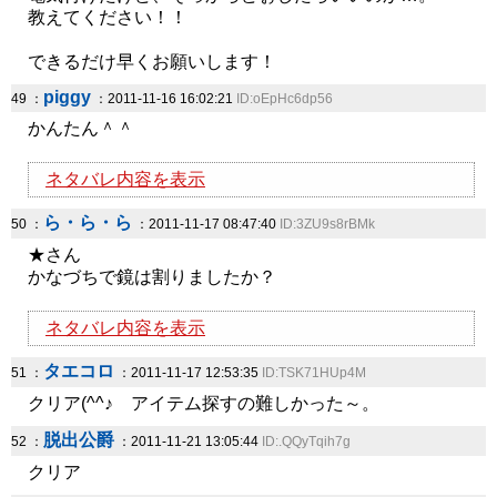
教えてください！！
できるだけ早くお願いします！
piggy
49 ：
：2011-11-16 16:02:21
ID:oEpHc6dp56
かんたん＾＾
ネタバレ内容を表示
ら・ら・ら
50 ：
：2011-11-17 08:47:40
ID:3ZU9s8rBMk
★さん
かなづちで鏡は割りましたか？
ネタバレ内容を表示
タエコロ
51 ：
：2011-11-17 12:53:35
ID:TSK71HUp4M
クリア(^^♪ アイテム探すの難しかった～。
脱出公爵
52 ：
：2011-11-21 13:05:44
ID:.QQyTqih7g
クリア