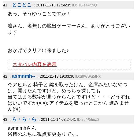
とことこ
41 ：
：2011-11-13 17:56:35
ID:TiGie4P5vQ
あっ、そうゆうことですか！
凛さん、名無しの脱出ゲーマーさん、ありがとうござい
ます
おかげでクリア出来ました♪
ネタバレ内容を表示
asmnmh--
42 ：
：2011-11-13 19:33:36
ID:q8WS/u5tRk
今アヒルと 椅子と 鍵を取ったけん、金庫みたいなやつ
ば、開けたんですけど、めっちゃ探しても
当てはまる数字が見つからんとですけど・・・どうすれ
ばいいですか(×.×); アイテムを取ったとこから 進みませ
ん(泣)
ら・ら・ら
43 ：
：2011-11-14 03:24:41
ID:zu/P5tiuZ2
asmnmhさん
浴槽のふちに視点変更ありです。