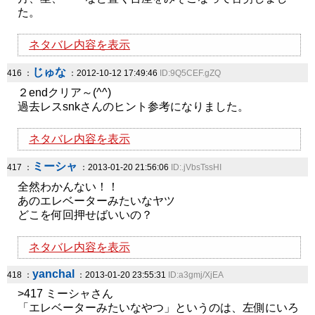
た。
ネタバレ内容を表示
じゅな
416 ：
：2012-10-12 17:49:46
ID:9Q5CEF.gZQ
２endクリア～(^^)
過去レスsnkさんのヒント参考になりました。
ネタバレ内容を表示
ミーシャ
417 ：
：2013-01-20 21:56:06
ID:.jVbsTssHI
全然わかんない！！
あのエレベーターみたいなヤツ
どこを何回押せばいいの？
ネタバレ内容を表示
yanchal
418 ：
：2013-01-20 23:55:31
ID:a3gmj/XjEA
>417 ミーシャさん
「エレベーターみたいなやつ」というのは、左側にいろ