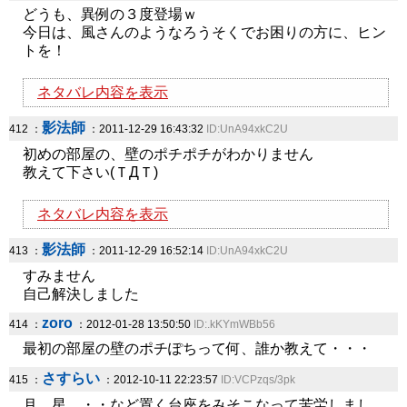
どうも、異例の３度登場ｗ
今日は、風さんのようなろうそくでお困りの方に、ヒン
トを！
ネタバレ内容を表示
影法師
412 ：
：2011-12-29 16:43:32
ID:UnA94xkC2U
初めの部屋の、壁のポチポチがわかりません
教えて下さい(ＴДＴ)
ネタバレ内容を表示
影法師
413 ：
：2011-12-29 16:52:14
ID:UnA94xkC2U
すみません
自己解決しました
zoro
414 ：
：2012-01-28 13:50:50
ID:.kKYmWBb56
最初の部屋の壁のポチぽちって何、誰か教えて・・・
さすらい
415 ：
：2012-10-11 22:23:57
ID:VCPzqs/3pk
月、星、・・など置く台座をみそこなって苦労しまし