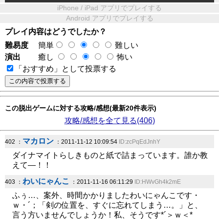
iPhone / iPad アプリでプレイする
Android アプリでプレイする
プレイ内容はどうでしたか？
難易度
簡単
難しい
演出
癒し
怖い
「おすすめ」として投票する
この脱出ゲームに対する攻略/感想(最新20件表示)
攻略/感想を全て見る(406)
マカロン
402 ：
：2011-11-12 10:09:54
ID:zcPqEdJnhY
ダイナマイトらしきものと紙で詰まっています。誰か教
えて―！！
わいにゃんこ
403 ：
：2011-11-16 06:11:29
ID:HWvGh4k2mE
ふぅ…、案外、時間かかりましたわいにゃんこです・
ｗ・´；「剣の位置を、すぐに忘れてしまう…。」と、
言う方いませんでしょうか！私、そうです*´＞ｗ＜*