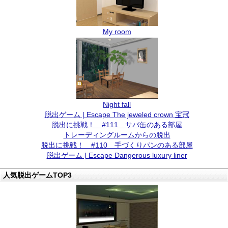
My room
Night fall
脱出ゲーム | Escape The jeweled crown 宝冠
脱出に挑戦！ #111 サバ缶のある部屋
トレーディングルームからの脱出
脱出に挑戦！ #110 手づくりパンのある部屋
脱出ゲーム | Escape Dangerous luxury liner
人気脱出ゲームTOP3