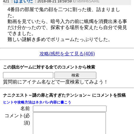
はまいた
421 ：
：2018-08-21 18:59:59
ID:vbmH6SAiRE
4番目の部屋で鬼の顔を二つに割った後、詰まりまし
た。
動画を見ていたら、暗号入力の前に蝋燭を消費出来る事
だけ分かったので、探索する場所を変えたら自分で発見
できました。
難しい謎解き多めでボリュームたっぷりでした。
攻略/感想を全て見る(406)
この脱出ゲームに対する全てのコメントから検索
質問前にアイテム名などで一度検索してみよう！
ナニクエスト～謎の扉と高すぎたテンション～ にコメントを投稿
ヒントや攻略方法はネタバレ内容に書こう
名前
コメント(必
須)