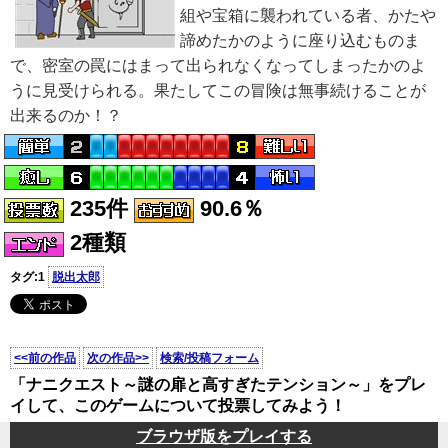
組や宝箱に襲われている者、かたや
諦めたかのように座り込むものま
で、密室の罠にはまって出られなくなってしまったかのよ
うに見受けられる。果たしてこの冒険は無事続けることが
出来るのか！？
235件
90.6％
2種類
タグ:1
脱出太郎
<<前の作品
次の作品>>
検索/投稿フォーム
「ナニクエスト～謎の扉と高すぎたテンション～」をプレ
イして、このゲームについて投票してみよう！
ブラウザ版をプレイする