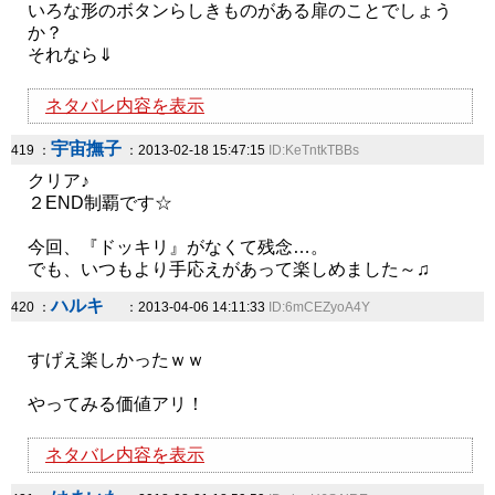
いろな形のボタンらしきものがある扉のことでしょう
か？
それなら⇓
ネタバレ内容を表示
宇宙撫子
419 ：
：2013-02-18 15:47:15
ID:KeTntkTBBs
クリア♪
２END制覇です☆
今回、『ドッキリ』がなくて残念…。
でも、いつもより手応えがあって楽しめました～♫
ハルキ
420 ：
：2013-04-06 14:11:33
ID:6mCEZyoA4Y
すげえ楽しかったｗｗ
やってみる価値アリ！
ネタバレ内容を表示