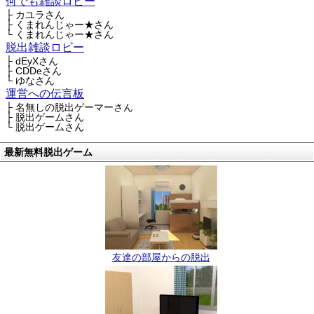
何でも雑談ロビー
├ カユラさん
├ くまれんじゃー★さん
└ くまれんじゃー★さん
脱出雑談ロビー
├ dEyXさん
├ CDDeさん
└ ゆなさん
運営への伝言板
├ 名無しの脱出ゲーマーさん
├ 脱出ゲームさん
└ 脱出ゲームさん
最新無料脱出ゲーム
友達の部屋からの脱出