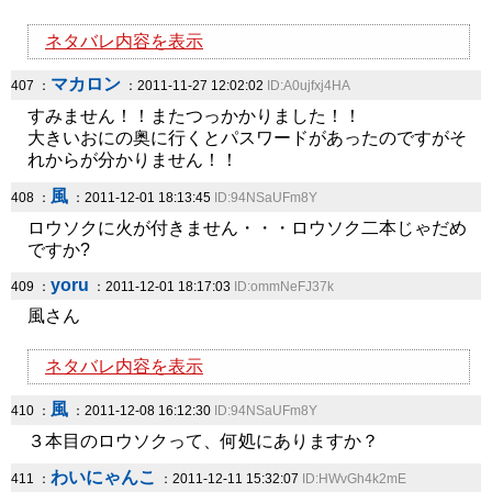
ネタバレ内容を表示
マカロン
407 ：
：2011-11-27 12:02:02
ID:A0ujfxj4HA
すみません！！またつっかかりました！！
大きいおにの奥に行くとパスワードがあったのですがそ
れからが分かりません！！
風
408 ：
：2011-12-01 18:13:45
ID:94NSaUFm8Y
ロウソクに火が付きません・・・ロウソク二本じゃだめ
ですか?
yoru
409 ：
：2011-12-01 18:17:03
ID:ommNeFJ37k
風さん
ネタバレ内容を表示
風
410 ：
：2011-12-08 16:12:30
ID:94NSaUFm8Y
３本目のロウソクって、何処にありますか？
わいにゃんこ
411 ：
：2011-12-11 15:32:07
ID:HWvGh4k2mE