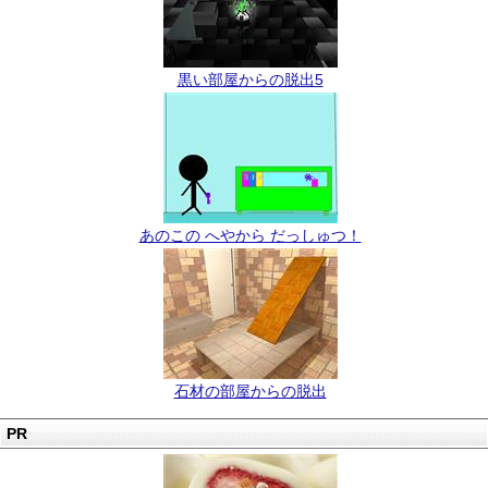
黒い部屋からの脱出5
あのこの へやから だっしゅつ！
石材の部屋からの脱出
PR