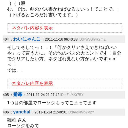
（（（殴
む、では、剣のパス書かねばなるまいっ！てことで、↓
（下げるところだけ書いてます。）
ネタバレ内容を表示
わいにゃんこ
404 ：
：2011-11-16 06:40:38
ID:HWvGh4k2mE
そしてそしてっ！！！「何かクリアさえできればいい
や」って言う方に、その他のパスの大ヒントです！自分
でクリアしたい方、ネタばれ見ない方がいいです＞ｍ
＜；
では、↓
ネタバレ内容を表示
雛苺
405 ：
：2011-11-24 21:27:42
ID:pZL/KKr75Y
1つ目の部屋でローソクもってこまってます
yanchal
406 ：
：2011-11-24 21:40:01
ID:8AdNMp2V2Y
雛苺 さん
ローソクをみて