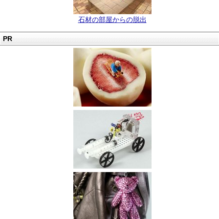
石材の部屋からの脱出
PR