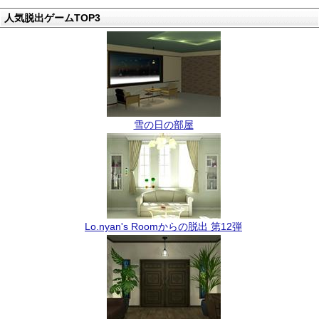
人気脱出ゲームTOP3
雪の日の部屋
Lo.nyan's Roomからの脱出 第12弾