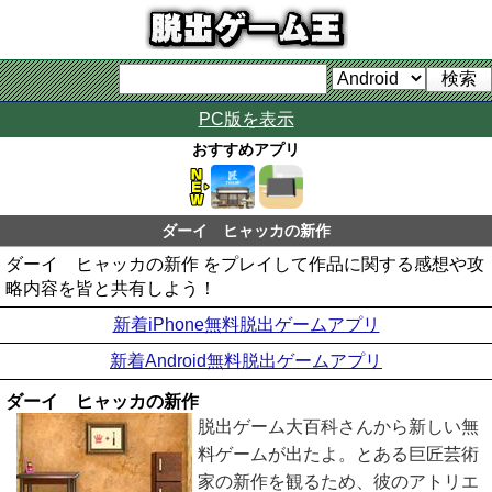
PC版を表示
おすすめアプリ
ダーイ゠ヒャッカの新作
ダーイ゠ヒャッカの新作 をプレイして作品に関する感想や攻
略内容を皆と共有しよう！
新着iPhone無料脱出ゲームアプリ
新着Android無料脱出ゲームアプリ
ダーイ゠ヒャッカの新作
脱出ゲーム大百科さんから新しい無
料ゲームが出たよ。とある巨匠芸術
家の新作を観るため、彼のアトリエ