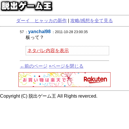
ダーイ゠ヒャッカの新作
|
攻略/感想を全て見る
yanchal98
57 ：
：2011-10-28 23:00:35
板って？
ネタバレ内容を表示
←前のページ
×ページを閉じる
Copyright (C) 脱出ゲーム王 All Rights reverced.