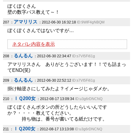
ぼくぽくさん
壁の数字パス教えて～！
アマリリス
207 ：
：2012-06-30 16:32:18
ID:9WIF4gNBQM
ぼくぽくさんではないですが…
ネタバレ内容を表示
るんるん
208 ：
：2012-06-30 22:34:47
ID:s7VI5Fi61g
アマリリスさん ありがとうございます！！でも詰まっ
てEND(笑)
るんるん
209 ：
：2012-06-30 22:52:12
ID:s7VI5Fi61g
掛け軸逆さにしてみたよ？イメージじゃダメか。
ＩＱ200女
210 ：
：2012-08-17 13:09:34
ID:u3g6rDNCNQ
ぼくぽくさんボタンの所どうしたらいいんです
か？・・・・教えてください。
持ち物は、番号が書いてる紙だけです。
ＩＱ200女
211 ：
：2012-08-17 13:13:08
ID:u3g6rDNCNQ