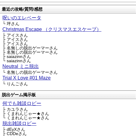
最近の攻略/質問/感想
呪いのエレベータ
└ 坪さん
Christmas Escape （クリスマスエスケープ）
├ アイスさん
├ アイスさん
├ アイスさん
├ 名無しの脱出ゲーマーさん
├ 名無しの脱出ゲーマーさん
├ saiazinnさん
└ saiazinnさん
Neutral ミニ脱出
└ 名無しの脱出ゲーマーさん
Trial X Love #01 Maze
└ りんごさん
脱出ゲーム掲示板
何でも雑談ロビー
├ カユラさん
├ くまれんじゃー★さん
└ くまれんじゃー★さん
脱出雑談ロビー
├ dEyXさん
├ CDDeさん