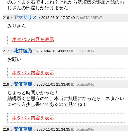
のふすまを右ですよね？それから洗濯機の部屋と髭のお
じさんの部屋しか行けません
アマリリス
216 ：
：2013-06-01 17:07:49
ID:mSTAiBSBW6
みりさん
ネタバレ内容を表示
花井綾乃
217 ：
：2020-04-18 14:08:33
ID:L3fBTF0f06
お願い
ネタバレ内容を表示
安倍草履
218 ：
：2020-11-01 21:33:40
ID:tD.gEsu04s
ちょっと時間かかった！
結構躓くと思うので、本当に無理になったら、ネタバレ
にやり方少し書いてあるので見てね！
ネタバレ内容を表示
安倍草履
219 ：
：2020-11-01 21:34:35
ID:tD.gEsu04s