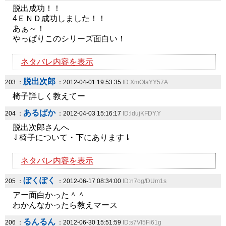
脱出成功！！
4ＥＮＤ成功しました！！
あぁ～！
やっぱりこのシリーズ面白い！
ネタバレ内容を表示
脱出次郎
203 ：
：2012-04-01 19:53:35
ID:XmOtaYY57A
椅子詳しく教えてー
あるぱか
204 ：
：2012-04-03 15:16:17
ID:ldujKFDY.Y
脱出次郎さんへ
⇃椅子について・下にあります⇂
ネタバレ内容を表示
ぼくぽく
205 ：
：2012-06-17 08:34:00
ID:n7og/DUm1s
アー面白かった＾＾
わかんなかったら教えマース
るんるん
206 ：
：2012-06-30 15:51:59
ID:s7VI5Fi61g