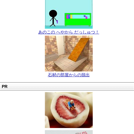
あのこの へやから だっしゅつ！
石材の部屋からの脱出
PR