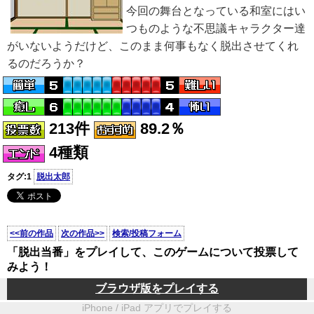
今回の舞台となっている和室にはい
つものような不思議キャラクター達
がいないようだけど、このまま何事もなく脱出させてくれ
るのだろうか？
213件
89.2％
4種類
タグ:1
脱出太郎
<<前の作品
次の作品>>
検索/投稿フォーム
「脱出当番」をプレイして、このゲームについて投票して
みよう！
ブラウザ版をプレイする
iPhone / iPad アプリでプレイする