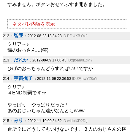
すみません。ボタンおせてふすま開きました。
ネタバレ内容を表示
智亜
212 ：
：2012-08-23 13:34:23
ID:PFrUXB.Ox2
クリア～♪
猫のおっさん…(笑)
だれか
213 ：
：2012-09-09 17:08:45
ID:qfoan0LZMY
ひげのおっちゃんどうすればいいですか
宇宙撫子
214 ：
：2012-11-09 22:36:53
ID:ZFjnwYZ8oY
クリア♪
４END制覇です☆
やっぱり…やっぱりだった!!
あのおじいちゃん達がなんともwww
みり
215 ：
：2012-11-10 00:34:52
ID:wIdbiXD2Dg
台所？にどうしてもいけないです。３人のおじさんの横