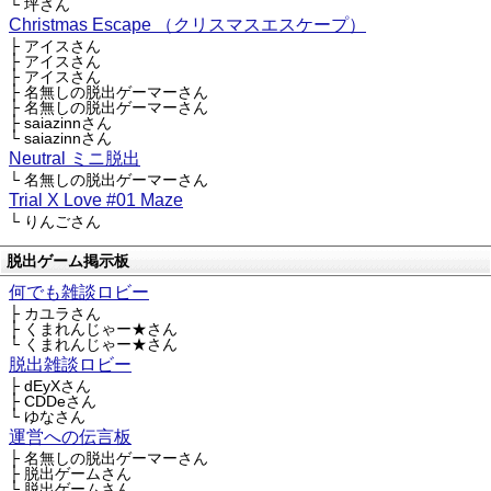
└ 坪さん
Christmas Escape （クリスマスエスケープ）
├ アイスさん
├ アイスさん
├ アイスさん
├ 名無しの脱出ゲーマーさん
├ 名無しの脱出ゲーマーさん
├ saiazinnさん
└ saiazinnさん
Neutral ミニ脱出
└ 名無しの脱出ゲーマーさん
Trial X Love #01 Maze
└ りんごさん
脱出ゲーム掲示板
何でも雑談ロビー
├ カユラさん
├ くまれんじゃー★さん
└ くまれんじゃー★さん
脱出雑談ロビー
├ dEyXさん
├ CDDeさん
└ ゆなさん
運営への伝言板
├ 名無しの脱出ゲーマーさん
├ 脱出ゲームさん
└ 脱出ゲームさん