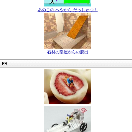
あのこの へやから だっしゅつ！
石材の部屋からの脱出
PR