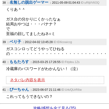
名無しの脱出ゲーマー
38 ：
：2011-05-09 01:04:43
ID:uRtjl/V6OQ
くりあ＾＾
ガス台の分かりにくかったなぁ
結局おやつは・・・バナナ？
で
至福の顔してましたねネ○ミ
ベり子
39 ：
：2012-04-02 13:45:28
ID:ID6coaiccg
ガスコンロってどうやってひねる
の・・・・・・・・・・・・・・・・・・・・・・・・・
ももたろす
40 ：
：2015-03-25 17:26:55
ID:Fdyteu.1Zs
冷蔵庫のパスワードがわかんない！（泣）
ネタバレ内容を表示
ぴーちゃん
41 ：
：2023-06-07 21:11:46
ID:Urk/QUrR6w
これってもうできないの？
攻略/感想を全て見る(35)