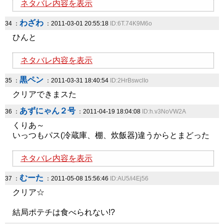
ネタバレ内容を表示
わざわ
34 ：
：2011-03-01 20:55:18
ID:6T.74K9M6o
ひんと
ネタバレ内容を表示
黒ペン
35 ：
：2011-03-31 18:40:54
ID:2HrBswclIo
クリアできまスた
あずにゃん２号
36 ：
：2011-04-19 18:04:08
ID:h.v3NoVW2A
くりあ～
いっつもパス(冷蔵庫、棚、炊飯器)違うからとまどった
ネタバレ内容を表示
むーた
37 ：
：2011-05-08 15:56:46
ID:AU5/i4Ej56
クリア☆
結局ポテチは食べられない!?