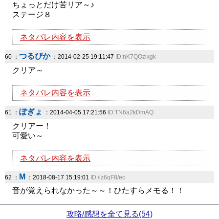
ちょっとだけ苦リア～♪
ステージ８
ネタバレ内容を表示
つるぴか
60 ：
：2014-02-25 19:11:47
ID:nK7QOzixgk
クリア～
ネタバレ内容を表示
ぽぎょ
61 ：
：2014-04-05 17:21:56
ID:TN6a2kDmAQ
クリアー！
可愛い～
ネタバレ内容を表示
M
62 ：
：2018-08-17 15:19:01
ID:/lz6qF8/eo
音が覚えられなかった～～！ひたすらメモる！！
攻略/感想を全て見る(54)