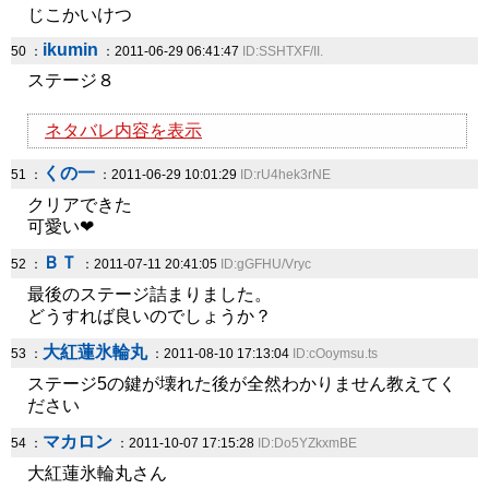
じこかいけつ
ikumin
50 ：
：2011-06-29 06:41:47
ID:SSHTXF/II.
ステージ８
ネタバレ内容を表示
くの一
51 ：
：2011-06-29 10:01:29
ID:rU4hek3rNE
クリアできた
可愛い❤
ＢＴ
52 ：
：2011-07-11 20:41:05
ID:gGFHU/Vryc
最後のステージ詰まりました。
どうすれば良いのでしょうか？
大紅蓮氷輪丸
53 ：
：2011-08-10 17:13:04
ID:cOoymsu.ts
ステージ5の鍵が壊れた後が全然わかりません教えてく
ださい
マカロン
54 ：
：2011-10-07 17:15:28
ID:Do5YZkxmBE
大紅蓮氷輪丸さん