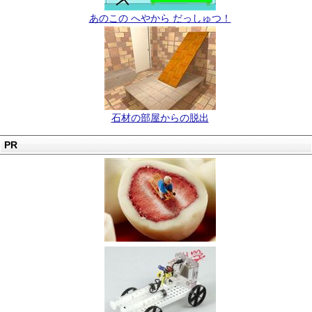
あのこの へやから だっしゅつ！
石材の部屋からの脱出
PR