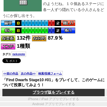
のようだね。１０個あるステージに
各一人ずつ隠れている小人さんをど
うにか探し出そう。
132件
87.9％
1種類
タグ:1
nekonote
<<前の作品
次の作品>>
検索/投稿フォーム
「Find Dwarfs Stage10 #01」をプレイして、このゲームに
ついて投票してみよう！
ブラウザ版をプレイする
iPhone / iPad アプリでプレイする
Android アプリでプレイする