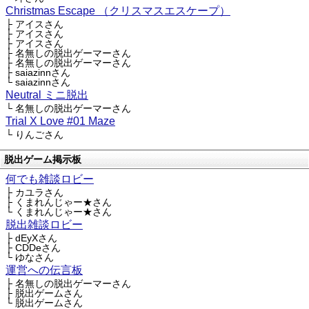
Christmas Escape （クリスマスエスケープ）
├ アイスさん
├ アイスさん
├ アイスさん
├ 名無しの脱出ゲーマーさん
├ 名無しの脱出ゲーマーさん
├ saiazinnさん
└ saiazinnさん
Neutral ミニ脱出
└ 名無しの脱出ゲーマーさん
Trial X Love #01 Maze
└ りんごさん
脱出ゲーム掲示板
何でも雑談ロビー
├ カユラさん
├ くまれんじゃー★さん
└ くまれんじゃー★さん
脱出雑談ロビー
├ dEyXさん
├ CDDeさん
└ ゆなさん
運営への伝言板
├ 名無しの脱出ゲーマーさん
├ 脱出ゲームさん
└ 脱出ゲームさん