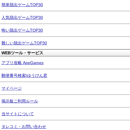
簡単脱出ゲームTOP30
人気脱出ゲームTOP30
怖い脱出ゲームTOP30
難しい脱出ゲームTOP30
WEBツール・サービス
アプリ攻略 AppGames
郵便番号検索|ゆうびん君
マイページ
掲示板ご利用ルール
当サイトについて
タレコミ・お問い合わせ