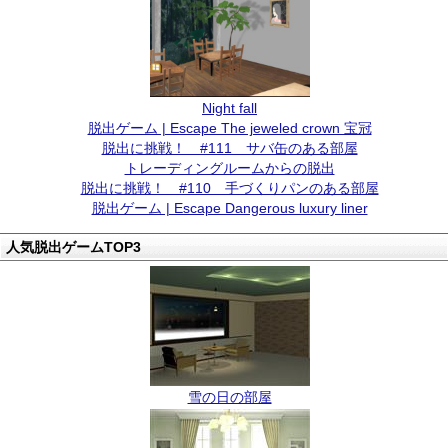
Night fall
脱出ゲーム | Escape The jeweled crown 宝冠
脱出に挑戦！ #111 サバ缶のある部屋
トレーディングルームからの脱出
脱出に挑戦！ #110 手づくりパンのある部屋
脱出ゲーム | Escape Dangerous luxury liner
人気脱出ゲームTOP3
雪の日の部屋