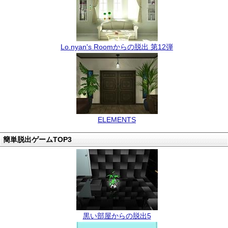
Lo.nyan's Roomからの脱出 第12弾
ELEMENTS
簡単脱出ゲームTOP3
黒い部屋からの脱出5