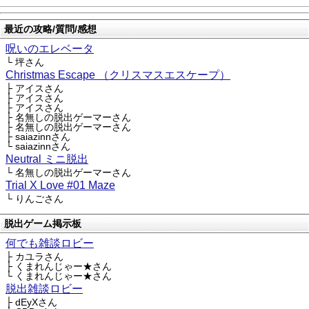
最近の攻略/質問/感想
呪いのエレベータ
└ 坪さん
Christmas Escape （クリスマスエスケープ）
├ アイスさん
├ アイスさん
├ アイスさん
├ 名無しの脱出ゲーマーさん
├ 名無しの脱出ゲーマーさん
├ saiazinnさん
└ saiazinnさん
Neutral ミニ脱出
└ 名無しの脱出ゲーマーさん
Trial X Love #01 Maze
└ りんごさん
脱出ゲーム掲示板
何でも雑談ロビー
├ カユラさん
├ くまれんじゃー★さん
└ くまれんじゃー★さん
脱出雑談ロビー
├ dEyXさん