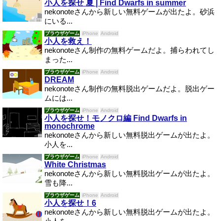
小人を探せ 夏 | Find Dwarfs in summer
nekonoteさんから新しい無料ゲームが出たよ。砂浜
にいる...
ブラウザゲーム
iPhone
Android
小人を救え！
nekonoteさん制作の無料ゲームだよ。捕らわれてし
まった...
ブラウザゲーム
iPhone
Android
DREAM
nekonoteさん制作の無料脱出ゲームだよ。脱出ゲー
ムには...
ブラウザゲーム
iPhone
Android
小人を探せ！モノクロ編 Find Dwarfs in
monochrome
nekonoteさんから新しい無料脱出ゲームが出たよ。
小人を...
ブラウザゲーム
iPhone
Android
White Christmas
nekonoteさんから新しい無料脱出ゲームが出たよ。
雪も降...
ブラウザゲーム
iPhone
Android
小人を探せ！6
nekonoteさんから新しい無料脱出ゲームが出たよ。