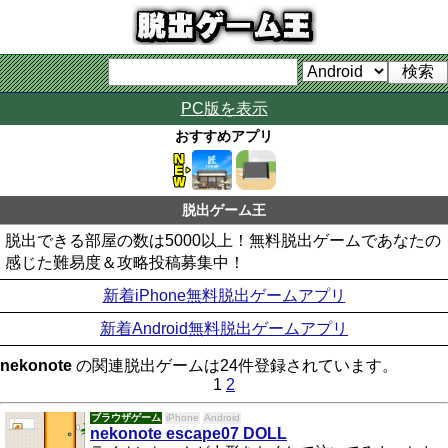
PC版を表示
おすすめアプリ
脱出ゲーム王
脱出できる部屋の数は5000以上！無料脱出ゲームであなたの
感じた難易度＆攻略投稿募集中！
新着iPhone無料脱出ゲームアプリ
新着Android無料脱出ゲームアプリ
nekonote
の関連脱出ゲームは24件登録されています。
1
2
ブラウザゲーム
iPhone
Android
nekonote escape07 DOLL