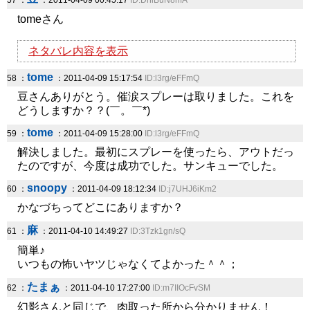
57 ：
：2011-04-09 00:45:17
ID:DniBuN8nfA
tomeさん
ネタバレ内容を表示
tome
58 ：
：2011-04-09 15:17:54
ID:l3rg/eFFmQ
豆さんありがとう。催涙スプレーは取りました。これを
どうしますか？？(￣。￣*)
tome
59 ：
：2011-04-09 15:28:00
ID:l3rg/eFFmQ
解決しました。最初にスプレーを使ったら、アウトだっ
たのですが、今度は成功でした。サンキューでした。
snoopy
60 ：
：2011-04-09 18:12:34
ID:j7UHJ6iKm2
かなづちってどこにありますか？
麻
61 ：
：2011-04-10 14:49:27
ID:3Tzk1gn/sQ
簡単♪
いつもの怖いヤツじゃなくてよかった＾＾；
たまぁ
62 ：
：2011-04-10 17:27:00
ID:m7IIOcFvSM
幻影さんと同じで、肉取った所から分かりません！