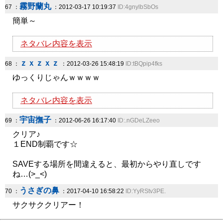
霧野蘭丸
67 ：
：2012-03-17 10:19:37
ID:4gnylbSbOs
簡単～
ネタバレ内容を表示
ｚｘｚｘｚ
68 ：
：2012-03-26 15:48:19
ID:tBQpip4fks
ゆっくりじゃんｗｗｗｗ
ネタバレ内容を表示
宇宙撫子
69 ：
：2012-06-26 16:17:40
ID:.nGDeLZeeo
クリア♪
１END制覇です☆
SAVEする場所を間違えると、最初からやり直しです
ね…(>_<)
うさぎの鼻
70 ：
：2017-04-10 16:58:22
ID:YyRStv3PE.
サクサククリアー！