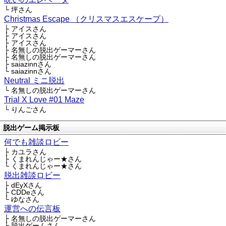
└ 坪さん
Christmas Escape （クリスマスエスケープ）
├ アイスさん
├ アイスさん
├ アイスさん
├ 名無しの脱出ゲーマーさん
├ 名無しの脱出ゲーマーさん
├ saiazinnさん
└ saiazinnさん
Neutral ミニ脱出
└ 名無しの脱出ゲーマーさん
Trial X Love #01 Maze
└ りんごさん
脱出ゲーム掲示板
何でも雑談ロビー
├ カユラさん
├ くまれんじゃー★さん
└ くまれんじゃー★さん
脱出雑談ロビー
├ dEyXさん
├ CDDeさん
└ ゆなさん
運営への伝言板
├ 名無しの脱出ゲーマーさん
├ 脱出ゲームさん