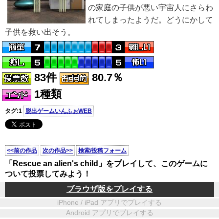
の家庭の子供が悪い宇宙人にさらわ
れてしまったようだ。どうにかして
子供を救い出そう。
83件
80.7％
1種類
タグ:1
脱出ゲームいんふぉWEB
<<前の作品
次の作品>>
検索/投稿フォーム
「Rescue an alien's child」をプレイして、このゲームに
ついて投票してみよう！
ブラウザ版をプレイする
iPhone / iPad アプリでプレイする
Android アプリでプレイする