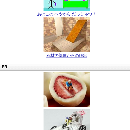
あのこの へやから だっしゅつ！
石材の部屋からの脱出
PR