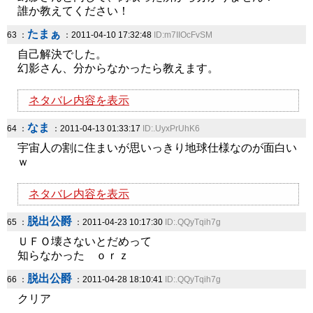
誰か教えてください！
たまぁ
63 ：
：2011-04-10 17:32:48
ID:m7IIOcFvSM
自己解決でした。
幻影さん、分からなかったら教えます。
ネタバレ内容を表示
なま
64 ：
：2011-04-13 01:33:17
ID:.UyxPrUhK6
宇宙人の割に住まいが思いっきり地球仕様なのが面白い
ｗ
ネタバレ内容を表示
脱出公爵
65 ：
：2011-04-23 10:17:30
ID:.QQyTqih7g
ＵＦＯ壊さないとだめって
知らなかった ｏｒｚ
脱出公爵
66 ：
：2011-04-28 18:10:41
ID:.QQyTqih7g
クリア