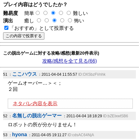
プレイ内容はどうでしたか？
難易度
簡単
難しい
演出
癒し
怖い
「おすすめ」として投票する
この脱出ゲームに対する攻略/感想(最新20件表示)
攻略/感想を全て見る(66)
ここハウス
51 ：
：2011-04-04 11:55:57
ID:OXSbzFVnhk
ゲームオーバー…＞＜；
２回
ネタバレ内容を表示
名無しの脱出ゲーマー
52 ：
：2011-04-04 18:18:29
ID:bZEIxwtSB6
ロボットの所が分かりません！
hyona
53 ：
：2011-04-05 19:11:27
ID:cdsAC64NjA