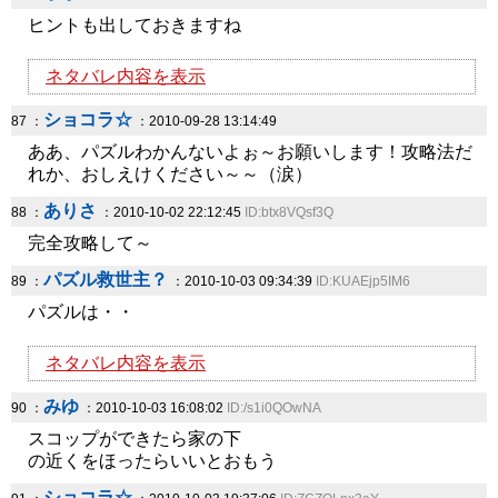
ヒントも出しておきますね
ネタバレ内容を表示
ショコラ☆
87 ：
：2010-09-28 13:14:49
ああ、パズルわかんないよぉ～お願いします！攻略法だ
れか、おしえけください～～（涙）
ありさ
88 ：
：2010-10-02 22:12:45
ID:btx8VQsf3Q
完全攻略して～
パズル救世主？
89 ：
：2010-10-03 09:34:39
ID:KUAEjp5IM6
パズルは・・
ネタバレ内容を表示
みゆ
90 ：
：2010-10-03 16:08:02
ID:/s1i0QOwNA
スコップができたら家の下
の近くをほったらいいとおもう
ショコラ☆