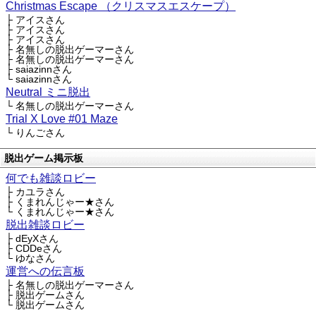
Christmas Escape （クリスマスエスケープ）
├ アイスさん
├ アイスさん
├ アイスさん
├ 名無しの脱出ゲーマーさん
├ 名無しの脱出ゲーマーさん
├ saiazinnさん
└ saiazinnさん
Neutral ミニ脱出
└ 名無しの脱出ゲーマーさん
Trial X Love #01 Maze
└ りんごさん
脱出ゲーム掲示板
何でも雑談ロビー
├ カユラさん
├ くまれんじゃー★さん
└ くまれんじゃー★さん
脱出雑談ロビー
├ dEyXさん
├ CDDeさん
└ ゆなさん
運営への伝言板
├ 名無しの脱出ゲーマーさん
├ 脱出ゲームさん
└ 脱出ゲームさん