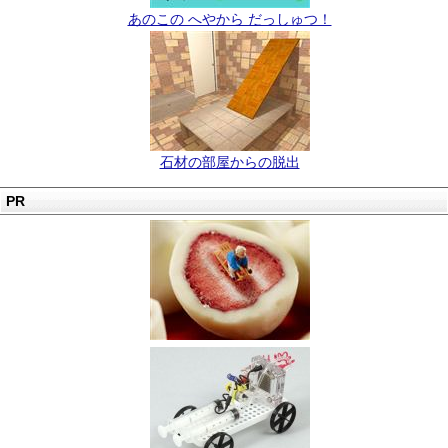
あのこの へやから だっしゅつ！
石材の部屋からの脱出
PR