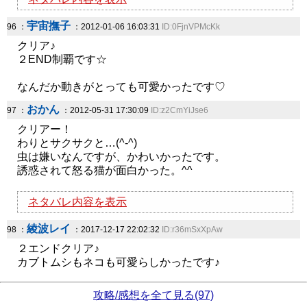
宇宙撫子
96 ：
：2012-01-06 16:03:31
ID:0FjnVPMcKk
クリア♪
２END制覇です☆
なんだか動きがとっても可愛かったです♡
おかん
97 ：
：2012-05-31 17:30:09
ID:z2CmYiJse6
クリアー！
わりとサクサクと…(^-^)
虫は嫌いなんですが、かわいかったです。
誘惑されて怒る猫が面白かった。^^
ネタバレ内容を表示
綾波レイ
98 ：
：2017-12-17 22:02:32
ID:r36mSxXpAw
２エンドクリア♪
カブトムシもネコも可愛らしかったです♪
攻略/感想を全て見る(97)