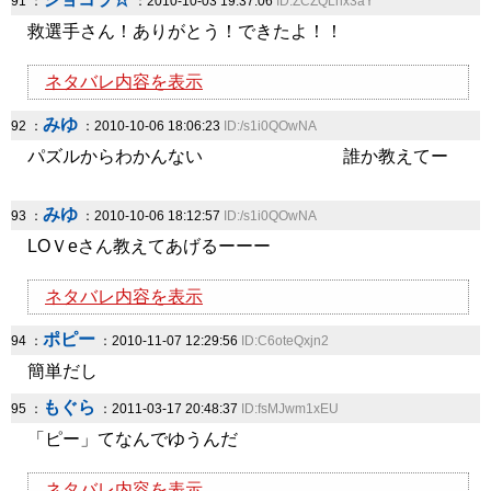
91 ：
：2010-10-03 19:37:06
ID:ZCZQLnx3aY
救選手さん！ありがとう！できたよ！！
ネタバレ内容を表示
みゆ
92 ：
：2010-10-06 18:06:23
ID:/s1i0QOwNA
パズルからわかんない 誰か教えてー
みゆ
93 ：
：2010-10-06 18:12:57
ID:/s1i0QOwNA
LOＶeさん教えてあげるーーー
ネタバレ内容を表示
ポピー
94 ：
：2010-11-07 12:29:56
ID:C6oteQxjn2
簡単だし
もぐら
95 ：
：2011-03-17 20:48:37
ID:fsMJwm1xEU
「ピー」てなんでゆうんだ
ネタバレ内容を表示