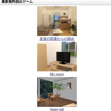
最新無料脱出ゲーム
友達の部屋からの脱出
My room
Night fall