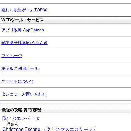
難しい脱出ゲームTOP30
WEBツール・サービス
アプリ攻略 AppGames
郵便番号検索|ゆうびん君
マイページ
掲示板ご利用ルール
当サイトについて
タレコミ・お問い合わせ
最近の攻略/質問/感想
呪いのエレベータ
└ 坪さん
Christmas Escape （クリスマスエスケープ）