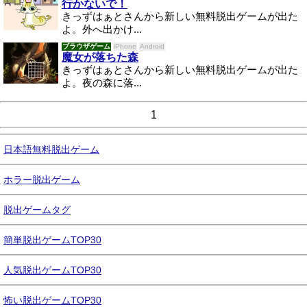
行かないで！
きっずはぁとさんから新しい無料脱出ゲームが出た
よ。外へ出かけ...
ブラウザゲーム
iPhone
Android
魔女が落ちた森
きっずはぁとさんから新しい無料脱出ゲームが出た
よ。夜の森に落...
1
日本語無料脱出ゲーム
ホラー脱出ゲーム
脱出ゲームタグ
簡単脱出ゲームTOP30
人気脱出ゲームTOP30
怖い脱出ゲームTOP30