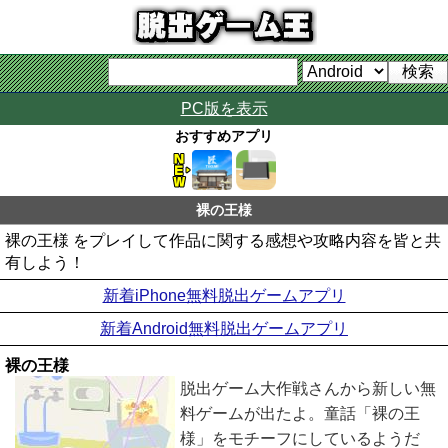
PC版を表示
おすすめアプリ
裸の王様
裸の王様 をプレイして作品に関する感想や攻略内容を皆と共
有しよう！
新着iPhone無料脱出ゲームアプリ
新着Android無料脱出ゲームアプリ
裸の王様
脱出ゲーム大作戦さんから新しい無
料ゲームが出たよ。童話「裸の王
様」をモチーフにしているようだ