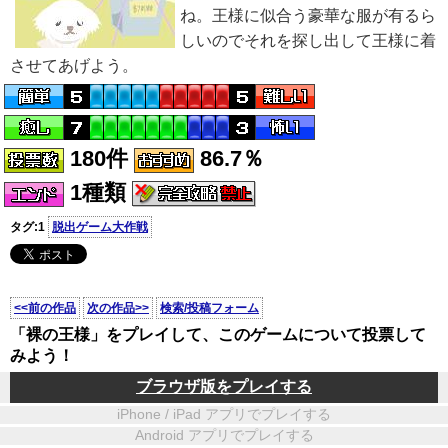
ね。王様に似合う豪華な服が有るら
しいのでそれを探し出して王様に着
させてあげよう。
180件
86.7％
1種類
タグ:1
脱出ゲーム大作戦
<<前の作品
次の作品>>
検索/投稿フォーム
「裸の王様」をプレイして、このゲームについて投票して
みよう！
ブラウザ版をプレイする
iPhone / iPad アプリでプレイする
Android アプリでプレイする