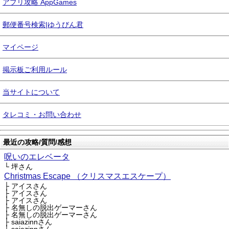
アプリ攻略 AppGames
郵便番号検索|ゆうびん君
マイページ
掲示板ご利用ルール
当サイトについて
タレコミ・お問い合わせ
最近の攻略/質問/感想
呪いのエレベータ
└ 坪さん
Christmas Escape （クリスマスエスケープ）
├ アイスさん
├ アイスさん
├ アイスさん
├ 名無しの脱出ゲーマーさん
├ 名無しの脱出ゲーマーさん
├ saiazinnさん