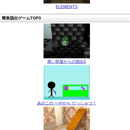
ELEMENTS
簡単脱出ゲームTOP3
黒い部屋からの脱出5
あのこの へやから だっしゅつ！