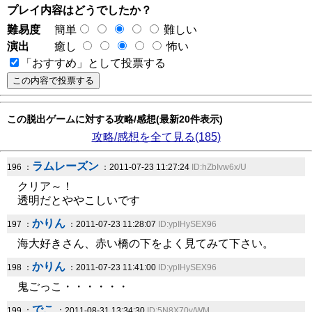
プレイ内容はどうでしたか？
難易度
簡単
難しい
演出
癒し
怖い
「おすすめ」として投票する
この脱出ゲームに対する攻略/感想(最新20件表示)
攻略/感想を全て見る(185)
ラムレーズン
196 ：
：2011-07-23 11:27:24
ID:hZbIvw6x/U
クリア～！
透明だとややこしいです
かりん
197 ：
：2011-07-23 11:28:07
ID:ypIHySEX96
海大好きさん、赤い橋の下をよく見てみて下さい。
かりん
198 ：
：2011-07-23 11:41:00
ID:ypIHySEX96
鬼ごっこ・・・・・・
でこ
199 ：
：2011-08-31 13:34:30
ID:5N8X70v/WM