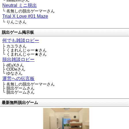
└ saiazinnさん
Neutral ミニ脱出
└ 名無しの脱出ゲーマーさん
Trial X Love #01 Maze
└ りんごさん
脱出ゲーム掲示板
何でも雑談ロビー
├ カユラさん
├ くまれんじゃー★さん
└ くまれんじゃー★さん
脱出雑談ロビー
├ dEyXさん
├ CDDeさん
└ ゆなさん
運営への伝言板
├ 名無しの脱出ゲーマーさん
├ 脱出ゲームさん
└ 脱出ゲームさん
最新無料脱出ゲーム