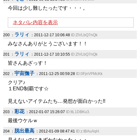
今回は少し難したったです・・・。
ネタバレ内容を表示
ラリィ
200 ：
：2011-12-17 10:06:48
ID:ZlVLbQ7nQk
みなさんありがとうございます！！
ラリィ
201 ：
：2011-12-17 10:10:55
ID:ZlVLbQ7nQk
皆さんあざっす！
宇宙撫子
202 ：
：2011-12-25 00:59:28
ID:0FjnVPMcKk
クリア♪
１END制覇です☆
見えないアイテムたち…発想が面白かった!!
彩花
203 ：
：2012-01-07 15:26:07
ID:ttL1DBKu3.
最後ウケルｗ
脱出最高
204 ：
：2012-01-09 08:47:41
ID:z.tBAuAqH.
見えないのにきずかなかった・・・