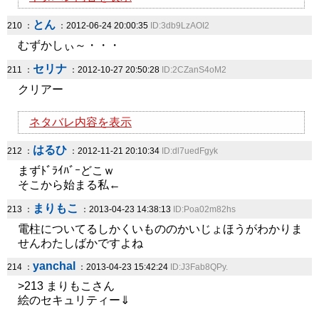
とん
210 ：
：2012-06-24 20:00:35
ID:3db9LzAOI2
むずかしぃ～・・・
セリナ
211 ：
：2012-10-27 20:50:28
ID:2CZanS4oM2
クリアー
ネタバレ内容を表示
はるひ
212 ：
：2012-11-21 20:10:34
ID:dl7uedFgyk
まずﾄﾞﾗｲﾊﾞｰどこｗ
そこから始まる私←
まりもこ
213 ：
：2013-04-23 14:38:13
ID:Poa02m82hs
電柱についてるしかくいもののかいじょほうがわかりま
せんわたしばかですよね
yanchal
214 ：
：2013-04-23 15:42:24
ID:J3Fab8QPy.
>213 まりもこさん
絵のセキュリティー⇓