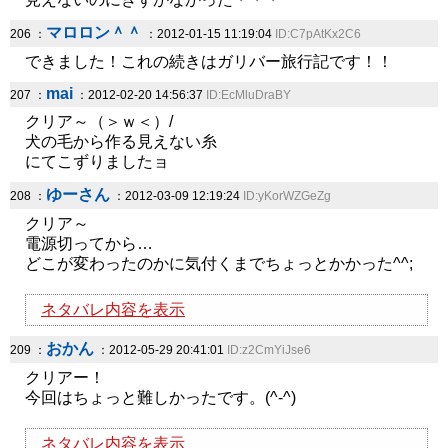
マロロン＾＾
206 ：
：2012-01-15 11:19:04
ID:C7pAtKx2C6
できました！これの続きはガリバー旅行記です！！
mai
207 ：
：2012-02-20 14:56:37
ID:EcMluDraBY
クリア～（＞ｗ＜）/
犬の毛から作る見えない糸
にてこずりましたョ
ゆーさん
208 ：
：2012-03-09 12:19:24
ID:yKorWZGeZg
クリア～
電源切ってから…
どこが変わったのかに気付くまでちょっとかかった^^;
ネタバレ内容を表示
おかん
209 ：
：2012-05-29 20:41:01
ID:z2CmYiJse6
クリアー！
今回はちょっと難しかったです。(^-^)
ネタバレ内容を表示