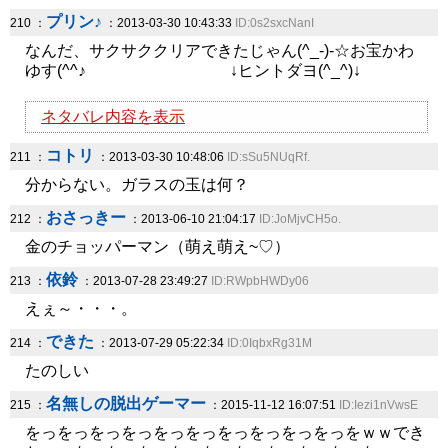
プリン♪
210 ：
：2013-03-30 10:43:33
ID:0s2sxcNanI
なんだ、サクサククリアできたじゃん(^_-)-☆お宝かわ
ゆす(^^♪ ↓ヒントダヨ(^_^)↓
ネタバレ内容を表示
コトリ
211 ：
：2013-03-30 10:48:06
ID:sSu5NUqRf.
分からない。ガラスの玉は何？
おさっきー
212 ：
：2013-06-10 21:04:17
ID:JoMjvCH5o.
金のチョッパーマン（萌え萌え~♡）
依鈴
213 ：
：2013-07-28 23:49:27
ID:RWpbHWDy06
えぇ～・・・。
できた
214 ：
：2013-07-29 05:22:34
ID:0IqbxRg31M
たのしい
名無しの脱出ゲーマー
215 ：
：2015-11-12 16:07:51
ID:Iezi1nVwsE
をっをっをっをっをっをっをっをっをっをっをｗｗでき