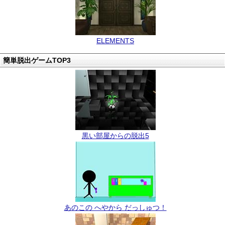
ELEMENTS
簡単脱出ゲームTOP3
黒い部屋からの脱出5
あのこの へやから だっしゅつ！