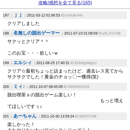
攻略/感想を全て見る(165)
ｊｊ
197 ：
：2011-03-12 01:06:53
ID:kYeGkrvHv.
クリアしました
名無しの脱出ゲーマー
198 ：
：2011-07-23 01:08:59
ID:y5L/X1V3Ik
サクッとクリア＾＾
このお宝・・・欲しいｗ
エルシィ
199 ：
：2011-08-25 17:40:31
ID:E0kNgsMgzU
クリア☆最初ちょっと詰まったけど、過去レス見てから
サクサクでした！黄金のチョッ〇ー獲得(笑)
ミィ♪
200 ：
：2011-10-07 08:45:09
ID:/4M5N3SG16
脱出喫茶ｓの脱出ゲーム楽しい！
もっと増え
てほしいですぅ♪
あーちゃん
201 ：
：2011-10-30 13:59:24
ID:8iIlZYh7lM
楽しかった！