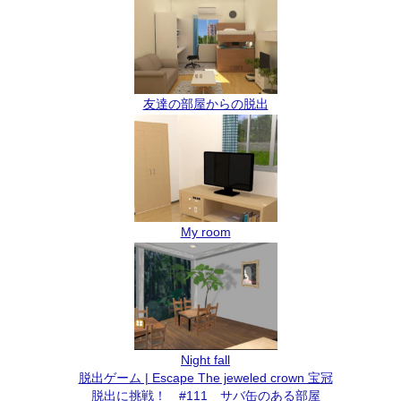
友達の部屋からの脱出
My room
Night fall
脱出ゲーム | Escape The jeweled crown 宝冠
脱出に挑戦！ #111 サバ缶のある部屋