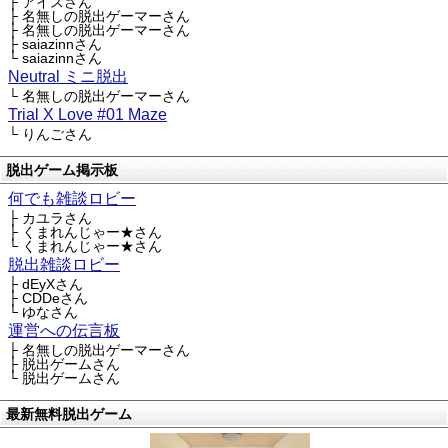
├ アイスさん
├ 名無しの脱出ゲーマーさん
├ 名無しの脱出ゲーマーさん
├ saiazinnさん
└ saiazinnさん
Neutral ミニ脱出
└ 名無しの脱出ゲーマーさん
Trial X Love #01 Maze
└ りんごさん
脱出ゲーム掲示板
何でも雑談ロビー
├ カユラさん
├ くまれんじゃー★さん
└ くまれんじゃー★さん
脱出雑談ロビー
├ dEyXさん
├ CDDeさん
└ ゆなさん
運営への伝言板
├ 名無しの脱出ゲーマーさん
├ 脱出ゲームさん
└ 脱出ゲームさん
最新無料脱出ゲーム