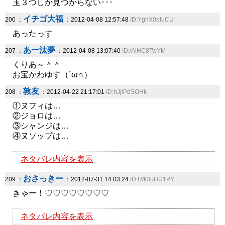
玉３つしか見つからない･･･
イチゴ大福
206 ：
：2012-04-08 12:57:48
ID:YghX0aluCU
あったっす
あー汰夢
207 ：
：2012-04-08 13:07:40
ID:/AiHC8TwYM
くりあ～＾＾
お宝かわゆす（´ω∩）
敦友
208 ：
：2012-04-22 21:17:01
ID:hJjlPdSOHk
①ヌフィは…
②ジョロは…
③シャンジは…
④ヌソップは…
ネタバレ内容を表示
おさっきー
209 ：
：2012-07-31 14:03:24
ID:U/k3uHU1PY
きゃー！♡♡♡♡♡♡♡♡
ネタバレ内容を表示