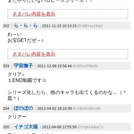
またやりたいなパロピースシリーズ！！
ネタバレ内容を表示
ら・ら・ら
202 ：
：2011-11-15 10:13:15
ID:W8YzyZ4rp2
わ～い
お宝GETだぜ～♪
ネタバレ内容を表示
宇宙撫子
203 ：
：2011-12-09 15:56:44
ID:0FjnVPMcKk
クリア♪
１END制覇です☆
シリーズ化したら、他のキャラも出てくるのかな…（＾
皿＾）
ぼのぼの
204 ：
：2012-04-02 18:10:39
ID:XBimC8Dc2M
クリアー
イチゴ大福
205 ：
：2012-04-08 12:55:58
ID:YghX0aluCU