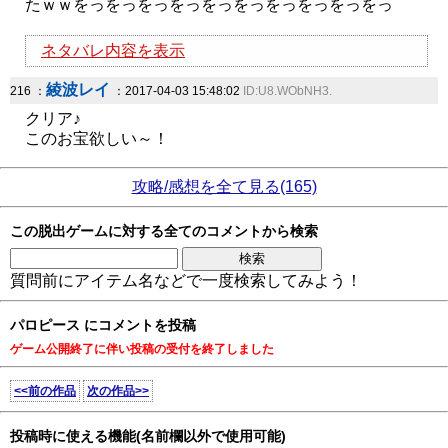
たｗｗをっをっをっをっをっをっをっをっをっをっ
ネタバレ内容を表示
綾波レイ
216 ：
：2017-04-03 15:48:02
ID:U8.WObNH3.
クリア♪
このお宝欲しい～！
攻略/感想を全て見る(165)
この脱出ゲームに対する全てのコメントから検索
質問前にアイテム名などで一度検索してみよう！
パロピース にコメントを投稿
ゲーム公開終了に伴い投稿の受付を終了しました
<<前の作品
次の作品>>
投稿時に使える機能(名前欄以外で使用可能)