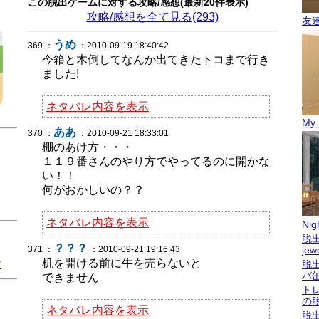
この脱出ゲームに対する攻略/感想(最新20件表示)
攻略/感想を全て見る(293)
友
うめ
369 ：
：2010-09-19 18:40:42
今箱と木倒してなんか出てきたトコまで行き
ました!
ネタバレ内容を表示
My 
ああ
370 ：
：2010-09-21 18:33:01
棚のあけ方・・・
１１９番さんのやり方でやってるのに開かな
い！！
何がおかしいの？？
ネタバレ内容を表示
Nigh
脱出
？？？
371 ：
：2010-09-21 19:16:43
jew
机を開ける前に牛を売らないと
君
脱
バ
できません
ト
の
ネタバレ内容を表示
脱