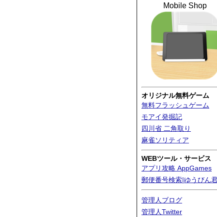
Mobile Shop
オリジナル無料ゲーム
無料フラッシュゲーム
モアイ発掘記
四川省 二角取り
麻雀ソリティア
WEBツール・サービス
アプリ攻略 AppGames
郵便番号検索|ゆうびん
管理人ブログ
管理人Twitter