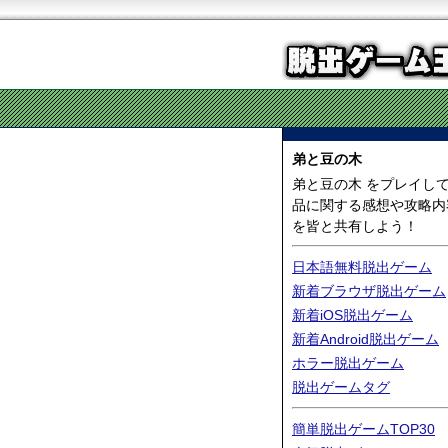
弟と豆の木
弟と豆の木 をプレイし
品に関する感想や攻略内
を皆と共有しよう！
日本語無料脱出ゲーム
新着ブラウザ脱出ゲーム
新着iOS脱出ゲーム
新着Android脱出ゲーム
ホラー脱出ゲーム
脱出ゲームタグ
簡単脱出ゲームTOP30