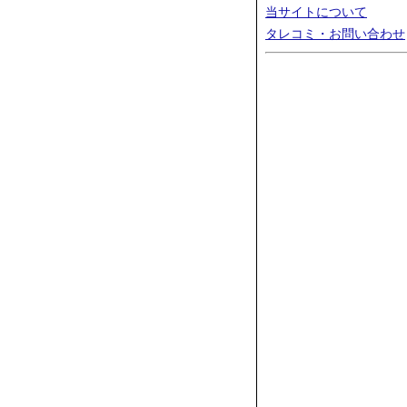
当サイトについて
タレコミ・お問い合わせ