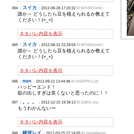
スイカ
384 ：
：2012-08-28 17:20:32
ID:M7H0DUm6.I
誰か～ どうしたら豆を植えられるか教えて
ください！(>_<)
ネタバレ内容を表示
スイカ
385 ：
：2012-08-31 22:28:04
ID:M7H0DUm6.I
誰か～ どうしたら豆を植えられるか教えて
ください！(>_<)
ネタバレ内容を表示
non
386 ：
：2012-09-21 13:44:48
ID:UrDPPVCLZ6
ハッピーエンド！
欲の出しすぎは良くないと思ったのに！！
。。。
387 ：
：2012-12-15 19:38:13
ID:DyBSr..bsc
もうわかんないー
ネタバレ内容を表示
綾波レイ
388 ：
：2017-03-25 22:14:05
ID:ovbxMIwrms