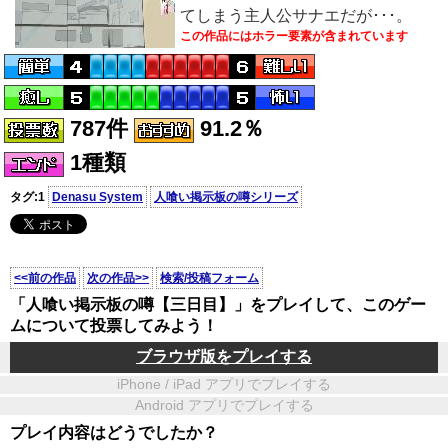
てしまう主人公サナエだが･･･。
この作品にはホラー要素が含まれています
787件
91.2％
1種類
タグ:1
Denasu System
人喰い掲示板の噂シリーズ
<<前の作品
次の作品>>
検索/投稿フォーム
「人喰い掲示板の噂【三日目】」をプレイして、このゲー
ムについて投票してみよう！
ブラウザ版をプレイする
iPhone / iPad アプリでプレイする
Android アプリでプレイする
プレイ内容はどうでしたか？