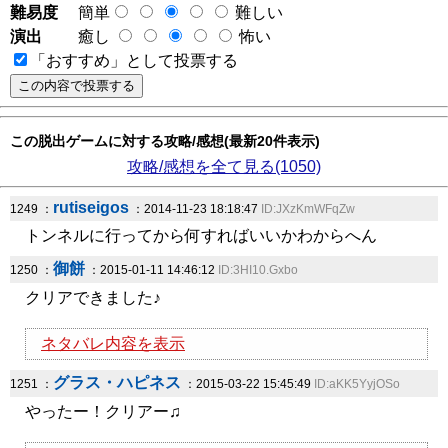
難易度
簡単
難しい
演出
癒し
怖い
「おすすめ」として投票する
この脱出ゲームに対する攻略/感想(最新20件表示)
攻略/感想を全て見る(1050)
rutiseigos
1249 ：
：2014-11-23 18:18:47
ID:JXzKmWFqZw
トンネルに行ってから何すればいいかわからへん
御餅
1250 ：
：2015-01-11 14:46:12
ID:3HI10.Gxbo
クリアできました♪
ネタバレ内容を表示
グラス・ハピネス
1251 ：
：2015-03-22 15:45:49
ID:aKK5YyjOSo
やったー！クリアー♫