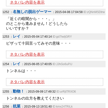
ネタバレ内容を表示
名無しの脱出ゲーマー
1252 ：
：2015-04-06 17:04:58
ID:zQNnMSDtrw
「近くの暗闇から・・・。」
のとこから進みません！どうしたら
いいですか？
レイ
1253 ：
：2015-05-04 17:40:14
ID:gd7lwljGRY
ピザって十回言ってみその意味・・・
ネタバレ内容を表示
レイ
1254 ：
：2015-06-05 17:40:05
ID:JJhGo6uP.U
トンネルは・・・
ネタバレ内容を表示
動物！
1255 ：
：2015-09-09 17:49:32
ID:urRjtTRXO6
トンネルの出方を教えてください
杭菜
1256 ：
：2015-09-13 19:51:40
ID:kmx24TRiLk