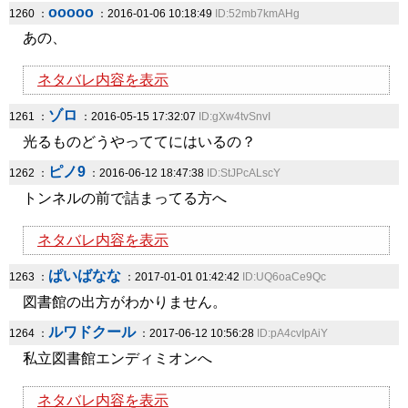
ooooo
1260 ：
：2016-01-06 10:18:49
ID:52mb7kmAHg
あの、
ネタバレ内容を表示
ゾロ
1261 ：
：2016-05-15 17:32:07
ID:gXw4tvSnvI
光るものどうやっててにはいるの？
ピノ9
1262 ：
：2016-06-12 18:47:38
ID:StJPcALscY
トンネルの前で詰まってる方へ
ネタバレ内容を表示
ぱいばなな
1263 ：
：2017-01-01 01:42:42
ID:UQ6oaCe9Qc
図書館の出方がわかりません。
ルワドクール
1264 ：
：2017-06-12 10:56:28
ID:pA4cvIpAiY
私立図書館エンディミオンへ
ネタバレ内容を表示