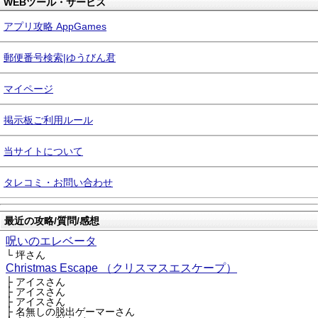
WEBツール・サービス
アプリ攻略 AppGames
郵便番号検索|ゆうびん君
マイページ
掲示板ご利用ルール
当サイトについて
タレコミ・お問い合わせ
最近の攻略/質問/感想
呪いのエレベータ
└ 坪さん
Christmas Escape （クリスマスエスケープ）
├ アイスさん
├ アイスさん
├ アイスさん
├ 名無しの脱出ゲーマーさん