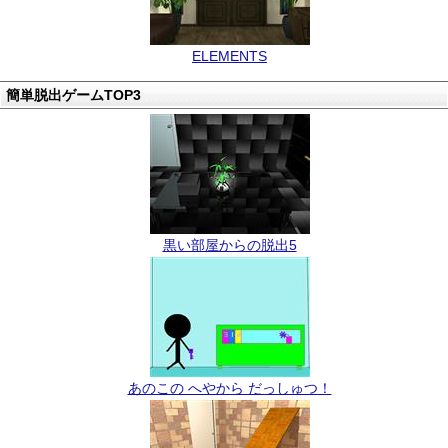
ELEMENTS
簡単脱出ゲームTOP3
黒い部屋からの脱出5
あのこの へやから だっしゅつ！