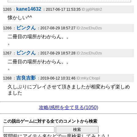
kane14632
1265 ：
：2017-06-17 11:53:35
ID:jg6Pldt/r2
懐かしい^^
ピンクん
1266 ：
：2017-08-29 18:57:27
ID:2zxcEhuDzs
二冊目の場所がわからん。。
。
ピンクん
1267 ：
：2017-08-29 18:57:28
ID:2zxcEhuDzs
二冊目の場所がわからん。。
。
吉良吉影
1268 ：
：2019-06-12 10:31:46
ID:mKy.CfoqpI
久しぶりにプレイさせて頂きましたが相変わらず楽しめ
ました
攻略/感想を全て見る(1050)
この脱出ゲームに対する全てのコメントから検索
質問前にアイテム名などで一度検索してみよう！