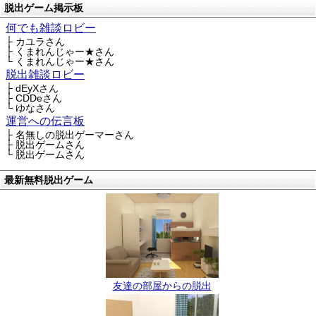
脱出ゲーム掲示板
何でも雑談ロビー
├ カユラさん
├ くまれんじゃー★さん
└ くまれんじゃー★さん
脱出雑談ロビー
├ dEyXさん
├ CDDeさん
└ ゆなさん
運営への伝言板
├ 名無しの脱出ゲーマーさん
├ 脱出ゲームさん
└ 脱出ゲームさん
最新無料脱出ゲーム
友達の部屋からの脱出