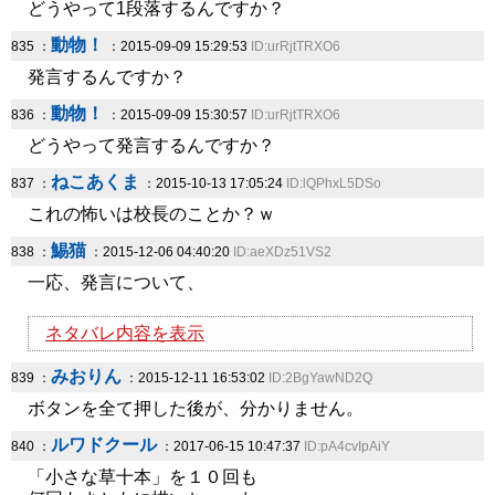
どうやって1段落するんですか？
動物！
835 ：
：2015-09-09 15:29:53
ID:urRjtTRXO6
発言するんですか？
動物！
836 ：
：2015-09-09 15:30:57
ID:urRjtTRXO6
どうやって発言するんですか？
ねこあくま
837 ：
：2015-10-13 17:05:24
ID:lQPhxL5DSo
これの怖いは校長のことか？ｗ
鯣猫
838 ：
：2015-12-06 04:40:20
ID:aeXDz51VS2
一応、発言について、
ネタバレ内容を表示
みおりん
839 ：
：2015-12-11 16:53:02
ID:2BgYawND2Q
ボタンを全て押した後が、分かりません。
ルワドクール
840 ：
：2017-06-15 10:47:37
ID:pA4cvIpAiY
「小さな草十本」を１０回も