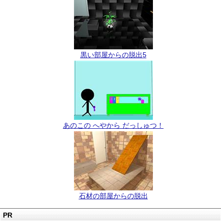
黒い部屋からの脱出5
あのこの へやから だっしゅつ！
石材の部屋からの脱出
PR