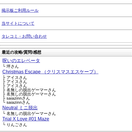
掲示板ご利用ルール
当サイトについて
タレコミ・お問い合わせ
最近の攻略/質問/感想
呪いのエレベータ
└ 坪さん
Christmas Escape （クリスマスエスケープ）
├ アイスさん
├ アイスさん
├ アイスさん
├ 名無しの脱出ゲーマーさん
├ 名無しの脱出ゲーマーさん
├ saiazinnさん
└ saiazinnさん
Neutral ミニ脱出
└ 名無しの脱出ゲーマーさん
Trial X Love #01 Maze
└ りんごさん