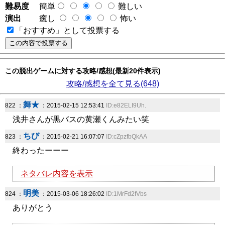
難易度
簡単
難しい
演出
癒し
怖い
「おすすめ」として投票する
この脱出ゲームに対する攻略/感想(最新20件表示)
攻略/感想を全て見る(648)
舞★
822 ：
：2015-02-15 12:53:41
ID:e82ELI9Uh.
浅井さんが黒バスの黄瀬くんみたい笑
ちび
823 ：
：2015-02-21 16:07:07
ID:cZpzfbQkAA
終わったーーー
ネタバレ内容を表示
明美
824 ：
：2015-03-06 18:26:02
ID:1MrFd2fVbs
ありがとう