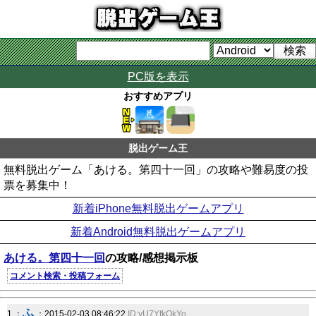
PC版を表示
おすすめアプリ
脱出ゲーム王
無料脱出ゲーム「あける。第四十一回」の攻略や難易度の投
票を募集中！
新着iPhone無料脱出ゲームアプリ
新着Android無料脱出ゲームアプリ
あける。第四十一回
の攻略/感想掲示板
コメント検索・投稿フォーム
ふ
1 ：
：2015-02-03 08:46:22
ID:yU7YfkOkYo