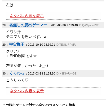
左は
ネタバレ内容を表示
名無しの脱出ゲーマー
28 ：
：2015-08-26 17:39:40
ID:QASp7.vdS2
イワシ汁…
テニプリを思い出す…w
宇宙撫子
29 ：
：2015-10-10 23:59:21
ID:TEUtoRPdFs
クリア♪
１END制覇です☆
左側が難しかった…(-_-;)
くろわっ
30 ：
：2017-03-18 11:24:10
ID:H8K9kUylGE
こうりゃく♡
ネタバレ内容を表示
この脱出ゲームに対する全てのコメントから検索