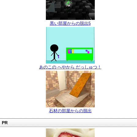
黒い部屋からの脱出5
あのこの へやから だっしゅつ！
石材の部屋からの脱出
PR