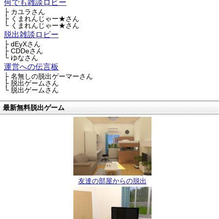
何でも雑談ロビー
├ カユラさん
├ くまれんじゃー★さん
└ くまれんじゃー★さん
脱出雑談ロビー
├ dEyXさん
├ CDDeさん
└ ゆなさん
運営への伝言板
├ 名無しの脱出ゲーマーさん
├ 脱出ゲームさん
└ 脱出ゲームさん
最新無料脱出ゲーム
友達の部屋からの脱出