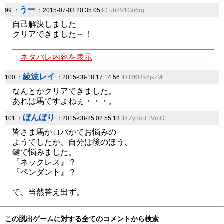
うー
99 ：
：2015-07-03 20:35:05
ID:ub8V1Go6rg
自己解決しました
クリアできました～！
ネタバレ内容を表示
綾波レイ
100 ：
：2015-08-18 17:14:56
ID:I3KUK6jkzM
なんとかクリアできました。
あれは馬ですよねぇ・・・。
ぼんぼり
101 ：
：2015-08-25 02:55:13
ID:ZynmTTVmGE
皆さま馬かロバかでお悩みの
ようでしたが、自分は後のほう、
鍵で悩みました。
『ネックレス』？
『ペンダント』？
で、当然答え出ず。
この脱出ゲームに対する全てのコメントから検索