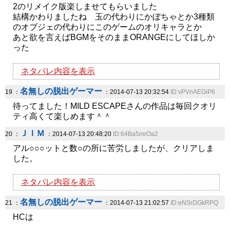
2のリメイク版楽しませてもらいました
結構かわりましたね 玉の代わりにかぼちゃとか3種類
のオブジェの代わりにこのゲームのオリキャラとか
あと欲を言えばBGMをそのままORANGEにしてほしか
った
ネタバレ内容を表示
名無しの脱出ゲーマー
19 ：
：2014-07-13 20:32:54
ID:vPVnAEGiP6
待ってました！MILD ESCAPEさんの作品は毎回クオリ
ティ高くて楽しめます＾＾
ＪＩＭ
20 ：
：2014-07-13 20:48:20
ID:64Ba5mrOa2
アル○○○ットと数○の所に苦労しましたが、クリアしま
した。
ネタバレ内容を表示
名無しの脱出ゲーマー
21 ：
：2014-07-13 21:02:57
ID:eNSrDGkRPQ
HCは