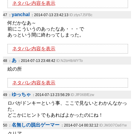
ネタバレ内容を表示
yanchal
47 ：
：2014-07-13 23:42:13
ID:zIys7J5FBc
何だかなあ～
前にこういうのあったなあ・・・で
あっという間に終わってしまった。
ネタバレ内容を表示
あ
48 ：
：2014-07-13 23:48:42
ID:N2bHtbWYTo
絵の所
ネタバレ内容を表示
ゆっちゃ
49 ：
：2014-07-13 23:56:29
ID:JfF06BfEzw
ロバがドンキーという事、ここで見ないとわかんなかっ
た。
どこかにヒントでもあればよかったのにね！
名無しの脱出ゲーマー
50 ：
：2014-07-14 00:32:12
ID:JM307Oa6Yw
クリア