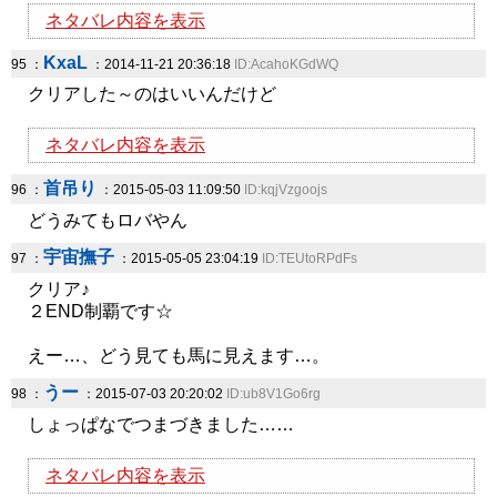
ネタバレ内容を表示
KxaL
95 ：
：2014-11-21 20:36:18
ID:AcahoKGdWQ
クリアした～のはいいんだけど
ネタバレ内容を表示
首吊り
96 ：
：2015-05-03 11:09:50
ID:kqjVzgoojs
どうみてもロバやん
宇宙撫子
97 ：
：2015-05-05 23:04:19
ID:TEUtoRPdFs
クリア♪
２END制覇です☆
えー…、どう見ても馬に見えます…。
うー
98 ：
：2015-07-03 20:20:02
ID:ub8V1Go6rg
しょっぱなでつまづきました……
ネタバレ内容を表示