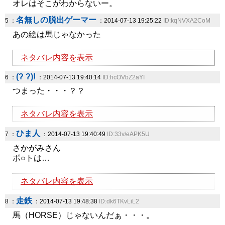
オレはそこがわからないー。
名無しの脱出ゲーマー
5 ：
：2014-07-13 19:25:22
ID:kqNVXA2CoM
あの絵は馬じゃなかった
ネタバレ内容を表示
(? ?)!
6 ：
：2014-07-13 19:40:14
ID:hcOVbZ2aYI
つまった・・・？？
ネタバレ内容を表示
ひま人
7 ：
：2014-07-13 19:40:49
ID:33v/eAPK5U
さかがみさん
ポ○トは…
ネタバレ内容を表示
走鉄
8 ：
：2014-07-13 19:48:38
ID:dk6TKvLiL2
馬（HORSE）じゃないんだぁ・・・。