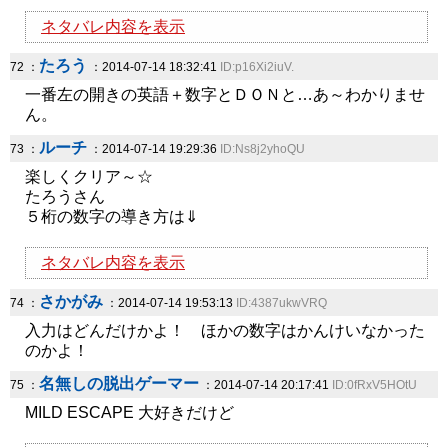
ネタバレ内容を表示
たろう
72 ：
：2014-07-14 18:32:41
ID:p16Xi2iuV.
一番左の開きの英語＋数字とＤＯＮと…あ～わかりませ
ん。
ルーチ
73 ：
：2014-07-14 19:29:36
ID:Ns8j2yhoQU
楽しくクリア～☆
たろうさん
５桁の数字の導き方は⇓
ネタバレ内容を表示
さかがみ
74 ：
：2014-07-14 19:53:13
ID:4387ukwVRQ
入力はどんだけかよ！ ほかの数字はかんけいなかった
のかよ！
名無しの脱出ゲーマー
75 ：
：2014-07-14 20:17:41
ID:0fRxV5HOtU
MILD ESCAPE 大好きだけど