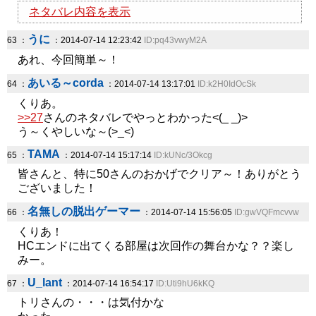
ネタバレ内容を表示
うに
63 ：
：2014-07-14 12:23:42
ID:pq43vwyM2A
あれ、今回簡単～！
あいる～corda
64 ：
：2014-07-14 13:17:01
ID:k2H0IdOcSk
くりあ。
>>27
さんのネタバレでやっとわかった<(_ _)>
う～くやしいな～(>_<)
TAMA
65 ：
：2014-07-14 15:17:14
ID:kUNc/3Okcg
皆さんと、特に50さんのおかげでクリア～！ありがとう
ございました！
名無しの脱出ゲーマー
66 ：
：2014-07-14 15:56:05
ID:gwVQFmcvvw
くりあ！
HCエンドに出てくる部屋は次回作の舞台かな？？楽し
みー。
U_lant
67 ：
：2014-07-14 16:54:17
ID:Uti9hU6kKQ
トリさんの・・・は気付かな