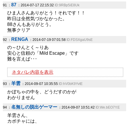
87
91 ：
：2014-07-17 22:15:32
ID:9RBp5iE8Uk
ひま人さんありがとう！それです！！
昨日は全然気づかなかった。
88さんもありがとう。
無事クリア
RENGA
92 ：
：2014-07-19 07:01:58
ID:FDSXgaU9sE
の～ひんとく～りあ
安心と信頼の「Mild Escape」です
難を言えば･･･
ネタバレ内容を表示
羊雲
93 ：
：2014-09-07 10:35:55
ID:hV0bK9YvtE
かぼちゃの中を、どうだすのかが
わかりません
名無しの脱出ゲーマー
94 ：
：2014-09-07 10:51:42
ID:We.bEO7Y.E
羊雲さん、
カボチャには、