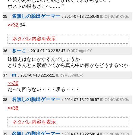
イスがあやしいけど動きが速くてわからない。。
ポストの鍵もどこへ……？
名無しの脱出ゲーマー
35 ：
：2014-07-13 22:50:48
ID:C9NChKRYGs
>>32
,34
ネタバレ内容を表示
きーこ
36 ：
：2014-07-13 22:53:47
ID:0R7rngob0Y
鉢植えはなにかするんでしょうか
とりさんと人形置いてから真ん中の何かをどうするのか
m
37 ：
：2014-07-13 22:55:21
ID:c9M85WnExg
>>36
だって回らない・・・戻る・・・
名無しの脱出ゲーマー
38 ：
：2014-07-13 22:56:57
ID:C9NChKRYGs
>>36
ネタバレ内容を表示
名無しの脱出ゲーマー
39 ：
：2014-07-13 22:58:14
ID:C9NChKRYGs