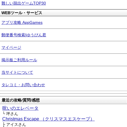
難しい脱出ゲームTOP30
WEBツール・サービス
アプリ攻略 AppGames
郵便番号検索|ゆうびん君
マイページ
掲示板ご利用ルール
当サイトについて
タレコミ・お問い合わせ
最近の攻略/質問/感想
呪いのエレベータ
└ 坪さん
Christmas Escape （クリスマスエスケープ）
├ アイスさん