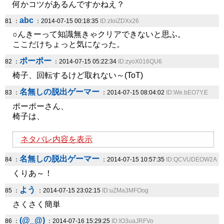
何かコツがあるんですかねえ？
abc
81 ：
：2014-07-15 00:18:35
ID:zIoiZDXx26
○んきーって知識無きゃクリアできないと思ふ。
ここだけちょっと気になった。
ポーポー
82 ：
：2014-07-15 05:22:34
ID:zyoX016QU6
椅子、回転するけど取れない～(ToT)
名無しの脱出ゲーマー
83 ：
：2014-07-15 08:04:02
ID:We.bEO7Y.E
ポーポーさん、
椅子は、
ネタバレ内容を表示
名無しの脱出ゲーマー
84 ：
：2014-07-15 10:57:35
ID:QCVUDEOW2A
くりあ～！
よう
85 ：
：2014-07-15 23:02:15
ID:uZMa3MFOog
さくさく簡単
(@_@)
86 ：
：2014-07-16 15:29:25
ID:IO3uaJRFVo