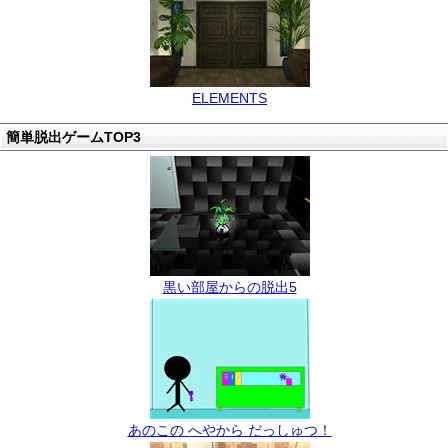
ELEMENTS
簡単脱出ゲームTOP3
黒い部屋からの脱出5
あのこの へやから だっしゅつ！