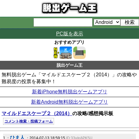
PC版を表示
おすすめアプリ
脱出ゲーム王
無料脱出ゲーム「マイルドエスケープ２（2014）」の攻略や
難易度の投票を募集中！
新着iPhone無料脱出ゲームアプリ
新着Android無料脱出ゲームアプリ
マイルドエスケープ２（2014）
の攻略/感想掲示板
コメント検索・投稿フォーム
ひま人
1 ：
：2014-07-13 18:59:15
ID:33v/eAPK5U