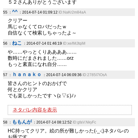
５２さんありがとうございます
^^
55 ：
：2014-07-14 01:09:12
ID:NaKr2m84aA
クリアー
馬じゃなくてロバだったｗ
自信なくて検索しちゃったよ～
ねこ
56 ：
：2014-07-14 01:46:19
ID:xe/lMJtqiM
や……やっとくりああああ……
数時にだまされました……orz
もっと素直になれ自分……
ｈａｎａｋｏ
57 ：
：2014-07-14 06:09:36
ID:2785I7lOsA
皆さんのヒントのおかげで
何とかクリア
でも楽しかったですヽ(≧▽≦)ﾉ♪
ネタバレ内容を表示
ももんが
58 ：
：2014-07-14 08:12:52
ID:gfaV.NkyFc
HC持ってクリア。絵の所が難しかった(-_-;)ネタバレの
お蔭です。