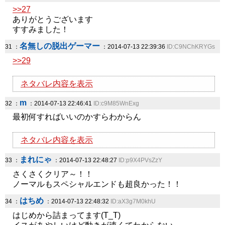
>>27
ありがとうございます
すすみました！
名無しの脱出ゲーマー
31 ：
：2014-07-13 22:39:36
ID:C9NChKRYGs
>>29
ネタバレ内容を表示
m
32 ：
：2014-07-13 22:46:41
ID:c9M85WnExg
最初何すればいいのかすらわからん
ネタバレ内容を表示
まれにゃ
33 ：
：2014-07-13 22:48:27
ID:p9X4PVsZzY
さくさくクリア～！！
ノーマルもスペシャルエンドも超良かった！！
はちめ
34 ：
：2014-07-13 22:48:32
ID:aX3g7M0khU
はじめから詰まってます(T_T)