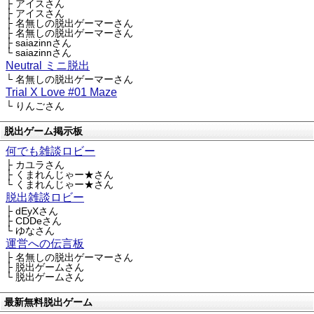
├ アイスさん
├ アイスさん
├ 名無しの脱出ゲーマーさん
├ 名無しの脱出ゲーマーさん
├ saiazinnさん
└ saiazinnさん
Neutral ミニ脱出
└ 名無しの脱出ゲーマーさん
Trial X Love #01 Maze
└ りんごさん
脱出ゲーム掲示板
何でも雑談ロビー
├ カユラさん
├ くまれんじゃー★さん
└ くまれんじゃー★さん
脱出雑談ロビー
├ dEyXさん
├ CDDeさん
└ ゆなさん
運営への伝言板
├ 名無しの脱出ゲーマーさん
├ 脱出ゲームさん
└ 脱出ゲームさん
最新無料脱出ゲーム