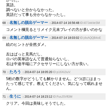
かった。
英語。
調べないと分からなかった。
英語だって事も分からなかったし。
名無しの脱出ゲーマー
68 ：
：2014-07-14 16:56:48
ID:i07JvkVeSM
コメント欄見るとリメイク元未プレイの方が多いのかな
名無しの脱出ゲーマー
69 ：
：2014-07-14 18:03:02
ID:j4xAQQB4oE
絵のヒントが全然ダメ。
左はぱっと見馬だし、
ロバの英単語なんて普通知らないし、
右は中途半端にアクセサリーにしない方が良い。
たろう
70 ：
：2014-07-14 18:05:20
ID:p16Xi2iuV.
5桁の数字がどうしても解かりません。どつぼにはまっ
たって感じです。教えてください、気になって眠れませ
ん。
生うに
71 ：
：2014-07-14 18:23:12
ID:FusJSVft3M
クリア。今回は美味しそうでした。