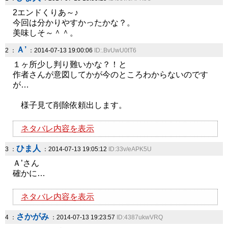
2エンドくりあ～♪
今回は分かりやすかったかな？。
美味しそ～＾＾。
Ａ’
2 ：
：2014-07-13 19:00:06
ID:.BvUwU0tT6
１ヶ所少し判り難いかな？！と
作者さんが意図してかが今のところわからないのです
が…
様子見て削除依頼出します。
ネタバレ内容を表示
ひま人
3 ：
：2014-07-13 19:05:12
ID:33v/eAPK5U
Ａ’さん
確かに…
ネタバレ内容を表示
さかがみ
4 ：
：2014-07-13 19:23:57
ID:4387ukwVRQ