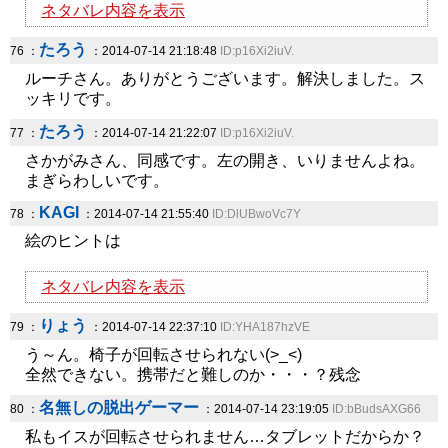
ネタバレ内容を表示
たろう
76 ：
：2014-07-14 21:18:48
ID:p16Xi2iuV.
ルーチさん。ありがとうございます。解決しました。ス
ッキリです。
たろう
77 ：
：2014-07-14 21:22:07
ID:p16Xi2iuV.
さかがみさん、同感です。左の開き、いりませんよね。
まぎらわしいです。
KAGI
78 ：
：2014-07-14 21:55:40
ID:DlUBwoVc7Y
絵のヒントは
ネタバレ内容を表示
りょう
79 ：
：2014-07-14 22:37:10
ID:YHA187hzVE
う～ん。椅子が回転させられない(>_<)
全然できない。携帯だと難しのか・・・？残念
名無しの脱出ゲーマー
80 ：
：2014-07-14 23:19:05
ID:bBudsAXG66
私もイスが回転させられません…タブレットだからか？