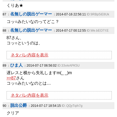
くりあ★
名無しの脱出ゲーマー
87 ：
：2014-07-16 22:56:11
ID:9RBp5iE8Uk
コッ○みたいなのってどこ？
名無しの脱出ゲーマー
88 ：
：2014-07-17 00:12:55
ID:We.bEO7Y.E
87さん、
コッ○というのは、
ネタバレ内容を表示
ひま人
89 ：
：2014-07-17 06:56:02
ID:33v/eAPK5U
遅レスと横から失礼しますm(_ _)m
>>87
さん
コッ○みたいなのとは…
ネタバレ内容を表示
脱出公爵
90 ：
：2014-07-17 18:54:15
ID:.QQyTqih7g
クリア