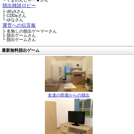
└ くまれんじゃー★さん
脱出雑談ロビー
├ dEyXさん
├ CDDeさん
└ ゆなさん
運営への伝言板
├ 名無しの脱出ゲーマーさん
├ 脱出ゲームさん
└ 脱出ゲームさん
最新無料脱出ゲーム
友達の部屋からの脱出