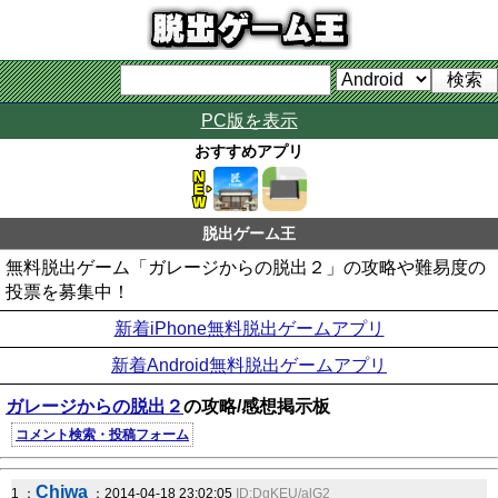
PC版を表示
おすすめアプリ
脱出ゲーム王
無料脱出ゲーム「ガレージからの脱出２」の攻略や難易度の
投票を募集中！
新着iPhone無料脱出ゲームアプリ
新着Android無料脱出ゲームアプリ
ガレージからの脱出２
の攻略/感想掲示板
コメント検索・投稿フォーム
Chiwa
1 ：
：2014-04-18 23:02:05
ID:DgKEU/alG2