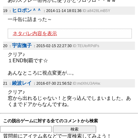
あのスプレー缶何かに使うかとウロウロ・・ｗｗ
ヒロポン＾＾
19 ：
：2014-11-14 18:01:36
ID:a8428LmB5Y
一斗缶に詰まった～
ネタバレ内容を表示
宇宙撫子
20 ：
：2015-02-15 22:27:30
ID:TEUtoRPdFs
クリア♪
１END制覇です☆
あんなところに視点変更が…。
綾波レイ
21 ：
：2016-07-30 21:56:52
ID:mdXhU3AHw.
クリア♪
窓から出れるじゃない！と突っ込んでしまいました。あ
くまでドアからなんですね。
この脱出ゲームに対する全てのコメントから検索
質問前にアイテム名などで一度検索してみよう！