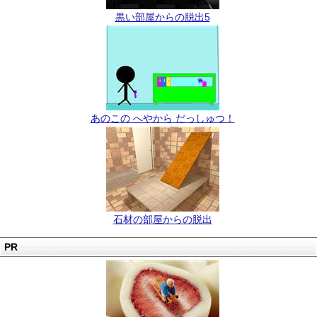
黒い部屋からの脱出5
あのこの へやから だっしゅつ！
石材の部屋からの脱出
PR