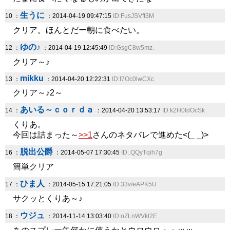
生うに
10 ：
：2014-04-19 09:47:15
ID:FusJSVft3M
クリア。ほんとだー朝に食べたい。
ゆの♪
12 ：
：2014-04-19 12:45:49
ID:GsgC8w5mz.
クリア～♪
mikku
13 ：
：2014-04-20 12:22:31
ID:f7Oc0lwCXc
クリア～♪2～
あいる～ｃｏｒｄａ
14 ：
：2014-04-20 13:53:17
ID:k2H0IdOcSk
くりあ。
今回は詰まった～
>>1
さんのネタバレで進めた<(_ _)>
脱出公爵
16 ：
：2014-05-07 17:30:45
ID:.QQyTqih7g
簡単クリア
ひま人
17 ：
：2014-05-15 17:21:05
ID:33v/eAPK5U
サクッとくりあ～♪
ウジュ
18 ：
：2014-11-14 13:03:40
ID:oZLnWVkl2E