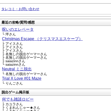
タレコミ・お問い合わせ
最近の攻略/質問/感想
呪いのエレベータ
└ 坪さん
Christmas Escape （クリスマスエスケープ）
├ アイスさん
├ アイスさん
├ アイスさん
├ 名無しの脱出ゲーマーさん
├ 名無しの脱出ゲーマーさん
├ saiazinnさん
└ saiazinnさん
Neutral ミニ脱出
└ 名無しの脱出ゲーマーさん
Trial X Love #01 Maze
└ りんごさん
脱出ゲーム掲示板
何でも雑談ロビー
├ カユラさん
├ くまれんじゃー★さん