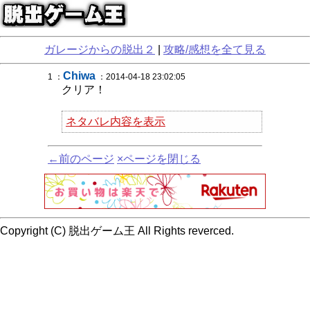
ガレージからの脱出２
|
攻略/感想を全て見る
Chiwa
1 ：
：2014-04-18 23:02:05
クリア！
ネタバレ内容を表示
←前のページ
×ページを閉じる
Copyright (C) 脱出ゲーム王 All Rights reverced.