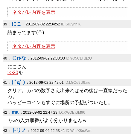
ネタバレ内容を表示
にこ
39 ：
：2012-09-02 22:34:52
ID:SiUyrth.k.
詰まってます(-"-)
ネタバレ内容を表示
じゅな
40 ：
：2012-09-02 22:38:03
ID:9Q5CEF.gZQ
にこさん
>>20
を
( ﾟдﾟ )
41 ：
：2012-09-02 22:42:01
ID:kGQq9U9ajg
クリア。カバの数字さえ出来ればその後は一直線だった
わ。
ハッピーコインもすぐに場所の予想がついたし。
ma
42 ：
：2012-09-02 22:47:23
ID:.KWQEtGM96
カ○の入力順番がよく分かりませんｗ
トリノ
43 ：
：2012-09-02 22:53:41
ID:WmfX8rcWm.