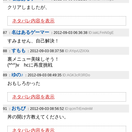
クリアしましたが、
ネタバレ内容を表示
名はあるゲーマー
87 ：
：2012-09-03 06:36:38
ID:iakLFmN0gE
すみません、自己解決！
すもも
88 ：
：2012-09-03 08:37:58
ID:AYqvUZlXXk
裏メニュー美味しそう！
(*^^)v hcに再度挑戦
ゆの♪
89 ：
：2012-09-03 08:49:35
ID:AGK3cR3RDo
おもしろかった
ネタバレ内容を表示
おちび
91 ：
：2012-09-03 08:56:52
ID:qcmTrEmdmM
丼の開け方教えてください。
ネタバレ内容を表示