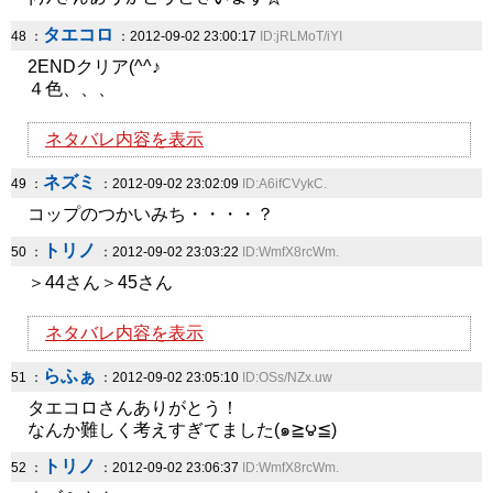
タエコロ
48 ：
：2012-09-02 23:00:17
ID:jRLMoT/iYI
2ENDクリア(^^♪
４色、、、
ネタバレ内容を表示
ネズミ
49 ：
：2012-09-02 23:02:09
ID:A6ifCVykC.
コップのつかいみち・・・・？
トリノ
50 ：
：2012-09-02 23:03:22
ID:WmfX8rcWm.
＞44さん＞45さん
ネタバレ内容を表示
らふぁ
51 ：
：2012-09-02 23:05:10
ID:OSs/NZx.uw
タエコロさんありがとう！
なんか難しく考えすぎてました(๑≧౪≦)
トリノ
52 ：
：2012-09-02 23:06:37
ID:WmfX8rcWm.