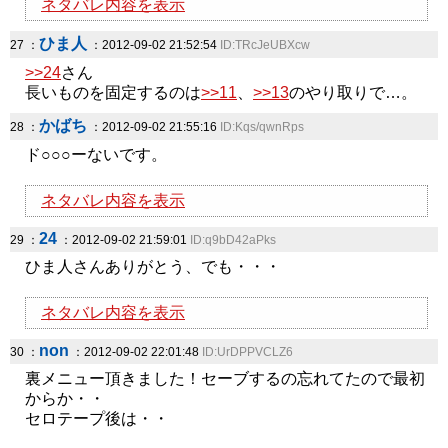
ネタバレ内容を表示
ひま人
27 ：
：2012-09-02 21:52:54
ID:TRcJeUBXcw
>>24
さん
長いものを固定するのは
>>11
、
>>13
のやり取りで…。
かばち
28 ：
：2012-09-02 21:55:16
ID:Kqs/qwnRps
ド○○○ーないです。
ネタバレ内容を表示
24
29 ：
：2012-09-02 21:59:01
ID:q9bD42aPks
ひま人さんありがとう、でも・・・
ネタバレ内容を表示
non
30 ：
：2012-09-02 22:01:48
ID:UrDPPVCLZ6
裏メニュー頂きました！セーブするの忘れてたので最初
からか・・
セロテープ後は・・