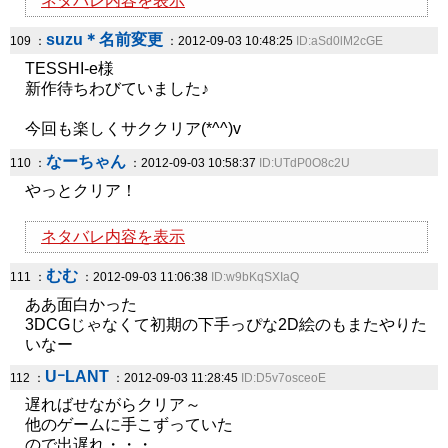
ネタバレ内容を表示
suzu＊名前変更
109 ：
：2012-09-03 10:48:25
ID:aSd0lM2cGE
TESSHI-e様
新作待ちわびていました♪
今回も楽しくサククリア(*^^)v
なーちゃん
110 ：
：2012-09-03 10:58:37
ID:UTdP0O8c2U
やっとクリア！
ネタバレ内容を表示
むむ
111 ：
：2012-09-03 11:06:38
ID:w9bKqSXIaQ
ああ面白かった
3DCGじゃなくて初期の下手っぴな2D絵のもまたやりた
いなー
UｰLANT
112 ：
：2012-09-03 11:28:45
ID:D5v7osceoE
遅ればせながらクリア～
他のゲームに手こずっていた
ので出遅れ・・・。