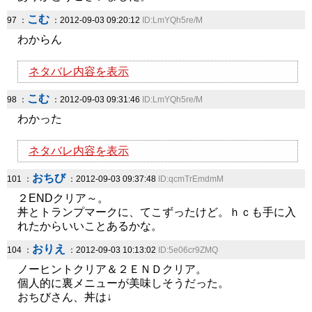
こむ
97 ：
：2012-09-03 09:20:12
ID:LmYQh5re/M
わからん
ネタバレ内容を表示
こむ
98 ：
：2012-09-03 09:31:46
ID:LmYQh5re/M
わかった
ネタバレ内容を表示
おちび
101 ：
：2012-09-03 09:37:48
ID:qcmTrEmdmM
２ENDクリア～。
丼とトランプマークに、てこずったけど。ｈｃも手に入
れたからいいことあるかな。
おりえ
104 ：
：2012-09-03 10:13:02
ID:5e06cr9ZMQ
ノーヒントクリア＆２ＥＮＤクリア。
個人的に裏メニューが美味しそうだった。
おちびさん、丼は↓