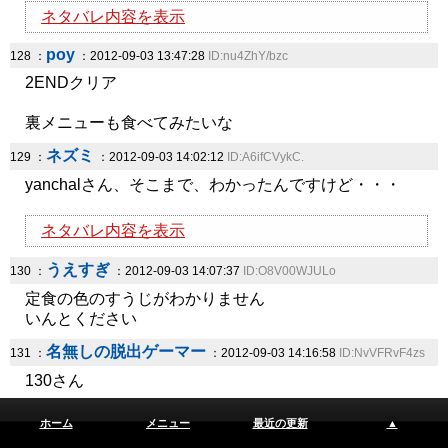
ネタバレ内容を表示
poy
128 ：
：2012-09-03 13:47:28
ID:nu4ZhY/bzc
2ENDクリア
裏メニューも食べてみたいな
ネズミ
129 ：
：2012-09-03 14:02:12
ID:A6ifCVykC.
yanchalさん、そこまで、わかったんですけど・・・
ネタバレ内容を表示
うえすぎ
130 ：
：2012-09-03 14:07:37
ID:O8V00WJULo
定食の色のすうじがわかりません
いんとください
名無しの脱出ゲーマー
131 ：
：2012-09-03 14:16:58
ID:NvVFRvF4zs
130さん
ホーム
メニュー
最近の更新
▲
ネタバレ内容を表示