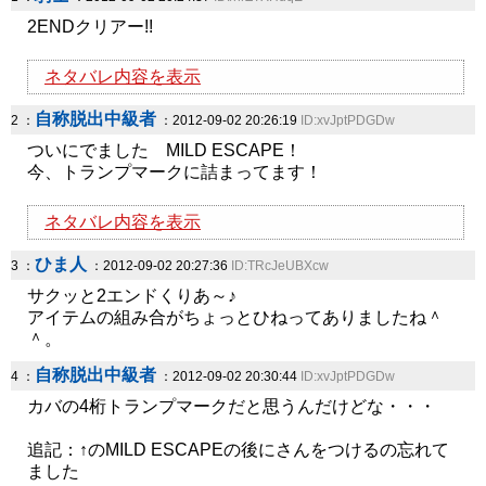
2ENDクリアー!!
ネタバレ内容を表示
自称脱出中級者
2 ：
：2012-09-02 20:26:19
ID:xvJptPDGDw
ついにでました MILD ESCAPE！
今、トランプマークに詰まってます！
ネタバレ内容を表示
ひま人
3 ：
：2012-09-02 20:27:36
ID:TRcJeUBXcw
サクッと2エンドくりあ～♪
アイテムの組み合がちょっとひねってありましたね＾
＾。
自称脱出中級者
4 ：
：2012-09-02 20:30:44
ID:xvJptPDGDw
カバの4桁トランプマークだと思うんだけどな・・・
追記：↑のMILD ESCAPEの後にさんをつけるの忘れて
ました