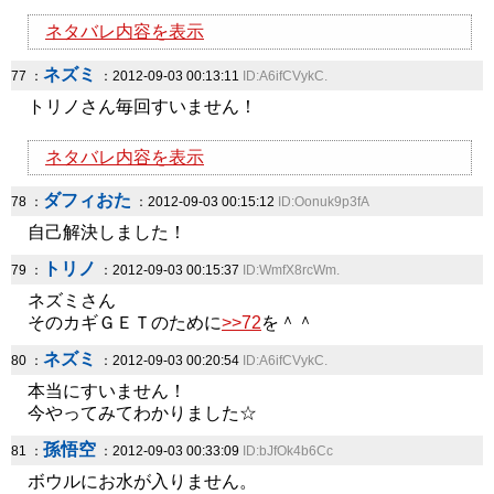
ネタバレ内容を表示
ネズミ
77 ：
：2012-09-03 00:13:11
ID:A6ifCVykC.
トリノさん毎回すいません！
ネタバレ内容を表示
ダフィおた
78 ：
：2012-09-03 00:15:12
ID:Oonuk9p3fA
自己解決しました！
トリノ
79 ：
：2012-09-03 00:15:37
ID:WmfX8rcWm.
ネズミさん
そのカギＧＥＴのために
>>72
を＾＾
ネズミ
80 ：
：2012-09-03 00:20:54
ID:A6ifCVykC.
本当にすいません！
今やってみてわかりました☆
孫悟空
81 ：
：2012-09-03 00:33:09
ID:bJfOk4b6Cc
ボウルにお水が入りません。