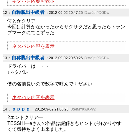
ネタバレ内容を表示
自称脱出中級者
12 ：
：2012-09-02 20:47:25
ID:xvJptPDGDw
何とかクリア
今回は計算がなかったからサクサクだと思ったらトラン
プマークにてこずった
ネタバレ内容を表示
自称脱出中級者
13 ：
：2012-09-02 20:50:26
ID:xvJptPDGDw
ドライバーは・・・
↓ネタバレ
僕の名前長いので数字で呼んでください
ネタバレ内容を表示
ｐｐｐｐ
14 ：
：2012-09-02 21:06:23
ID:elMYKwKPy2
2エンドクリア―
TESSHIーeさんの作品は謎解きもヒントが分かりやす
くて気持ちよく出来ました。