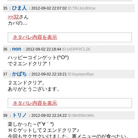
ひま人
35 ：
：2012-09-02 22:07:02
ID:TRcJeUBXcw
>>32
さん
カバの…
ネタバレ内容を表示
non
36 ：
：2012-09-02 22:18:44
ID:UrDPPVCLZ6
ハッピーコインゲット(^O^)
で２エンドクリア！
かばち
37 ：
：2012-09-02 22:19:21
ID:Kqs/qwnRps
２エンドクリア。
ありがとうございます。
ネタバレ内容を表示
トリノ
38 ：
：2012-09-02 22:24:22
ID:WmfX8rcWm.
楽しかった～(*´∀｀*)
ＨＣゲットして２エンドクリア♪
今回もサクサクいけました。裏メニューのが食べたい。