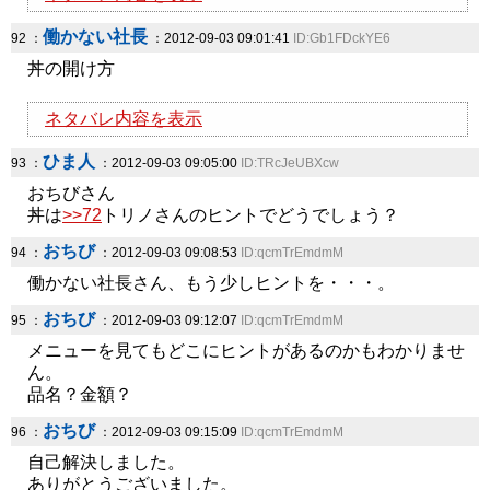
働かない社長
92 ：
：2012-09-03 09:01:41
ID:Gb1FDckYE6
丼の開け方
ネタバレ内容を表示
ひま人
93 ：
：2012-09-03 09:05:00
ID:TRcJeUBXcw
おちびさん
丼は
>>72
トリノさんのヒントでどうでしょう？
おちび
94 ：
：2012-09-03 09:08:53
ID:qcmTrEmdmM
働かない社長さん、もう少しヒントを・・・。
おちび
95 ：
：2012-09-03 09:12:07
ID:qcmTrEmdmM
メニューを見てもどこにヒントがあるのかもわかりませ
ん。
品名？金額？
おちび
96 ：
：2012-09-03 09:15:09
ID:qcmTrEmdmM
自己解決しました。
ありがとうございました。