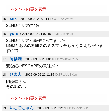
ネタバレ内容を表示
snk
15 ：
：2012-09-02 21:07:14
ID:WD07A.ywPM
2ENDクリア(*^^)v
yoru
16 ：
：2012-09-02 21:07:46
ID:MLBLeYf4ac
2ENDクリア～新作待ってました！
BGMとお店の雰囲気のミスマッチも良く見えちゃいま
す(^^*)
阿修羅
17 ：
：2012-09-02 21:08:50
ID:ZwyXzW6Y1A
変な紙のESCAPEの意味が？
ひま人
18 ：
：2012-09-02 21:11:35
ID:TRcJeUBXcw
阿修羅さん
その紙の…
ネタバレ内容を表示
いちごちゃん
19 ：
：2012-09-02 21:22:39
ID:US8d/9qBHs