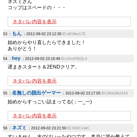
ネズミさん
コップはスペードの・・・
ネタバレ内容を表示
もん
53 ：
：2012-09-02 23:12:30
ID:sf/Ulkw17E
始めからやり直したらできました！
ありがとう！
hey
54 ：
：2012-09-02 23:16:49
ID:o5nsFINQLA
遅まきスタート＆2ENDクリア。
ネタバレ内容を表示
名無しの脱出ゲーマー
55 ：
：2012-09-02 23:17:05
ID:GKIiuMUA16
始めからすっごい詰まってる(；一_一)
ネタバレ内容を表示
ネズミ
56 ：
：2012-09-02 23:21:50
ID:A6ifCVykC.
すいません、水のはいったやつです。本当に誰か教えて