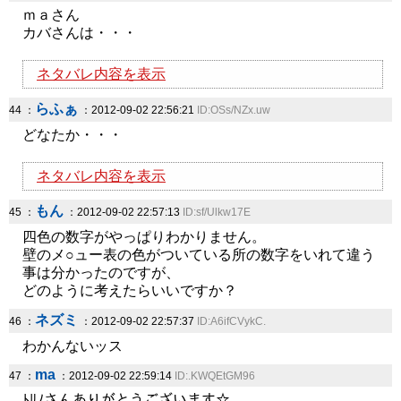
ｍａさん
カバさんは・・・
ネタバレ内容を表示
らふぁ
44 ：
：2012-09-02 22:56:21
ID:OSs/NZx.uw
どなたか・・・
ネタバレ内容を表示
もん
45 ：
：2012-09-02 22:57:13
ID:sf/Ulkw17E
四色の数字がやっぱりわかりません。
壁のメ○ュー表の色がついている所の数字をいれて違う
事は分かったのですが、
どのように考えたらいいですか？
ネズミ
46 ：
：2012-09-02 22:57:37
ID:A6ifCVykC.
わかんないッス
ma
47 ：
：2012-09-02 22:59:14
ID:.KWQEtGM96
ﾄﾘﾉさんありがとうございます☆