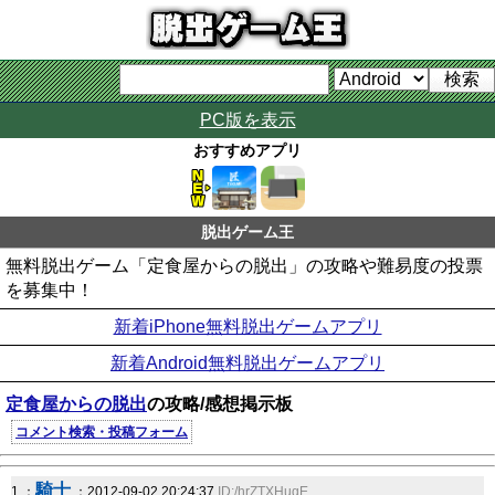
PC版を表示
おすすめアプリ
脱出ゲーム王
無料脱出ゲーム「定食屋からの脱出」の攻略や難易度の投票
を募集中！
新着iPhone無料脱出ゲームアプリ
新着Android無料脱出ゲームアプリ
定食屋からの脱出
の攻略/感想掲示板
コメント検索・投稿フォーム
騎士
1 ：
：2012-09-02 20:24:37
ID:/hrZTXHuqE