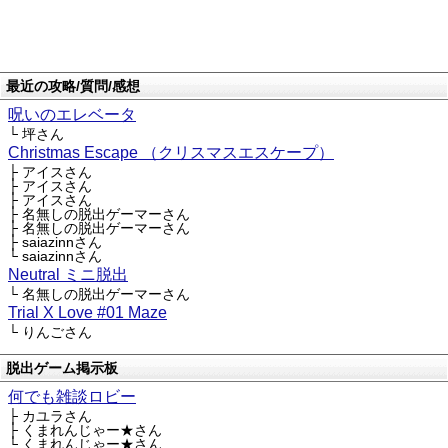
最近の攻略/質問/感想
呪いのエレベータ
└ 坪さん
Christmas Escape （クリスマスエスケープ）
├ アイスさん
├ アイスさん
├ アイスさん
├ 名無しの脱出ゲーマーさん
├ 名無しの脱出ゲーマーさん
├ saiazinnさん
└ saiazinnさん
Neutral ミニ脱出
└ 名無しの脱出ゲーマーさん
Trial X Love #01 Maze
└ りんごさん
脱出ゲーム掲示板
何でも雑談ロビー
├ カユラさん
├ くまれんじゃー★さん
└ くまれんじゃー★さん