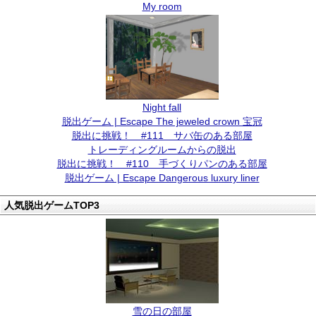
My room
Night fall
脱出ゲーム | Escape The jeweled crown 宝冠
脱出に挑戦！ #111 サバ缶のある部屋
トレーディングルームからの脱出
脱出に挑戦！ #110 手づくりパンのある部屋
脱出ゲーム | Escape Dangerous luxury liner
人気脱出ゲームTOP3
雪の日の部屋