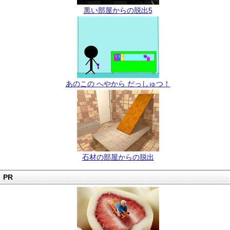
黒い部屋からの脱出5
あのこの へやから だっしゅつ！
石材の部屋からの脱出
PR