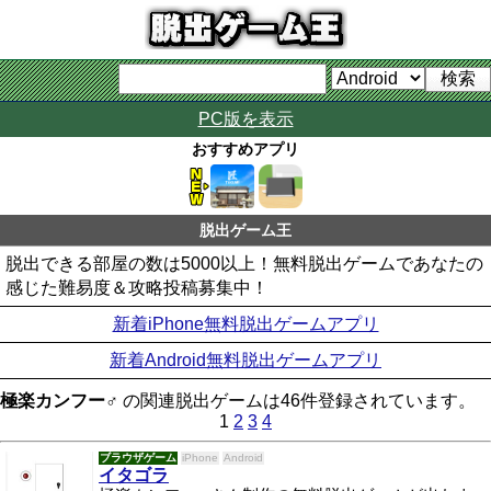
PC版を表示
おすすめアプリ
脱出ゲーム王
脱出できる部屋の数は5000以上！無料脱出ゲームであなたの
感じた難易度＆攻略投稿募集中！
新着iPhone無料脱出ゲームアプリ
新着Android無料脱出ゲームアプリ
極楽カンフー♂
の関連脱出ゲームは46件登録されています。
1
2
3
4
ブラウザゲーム
iPhone
Android
イタゴラ