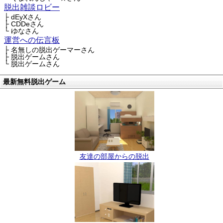
脱出雑談ロビー
├ dEyXさん
├ CDDeさん
└ ゆなさん
運営への伝言板
├ 名無しの脱出ゲーマーさん
├ 脱出ゲームさん
└ 脱出ゲームさん
最新無料脱出ゲーム
友達の部屋からの脱出