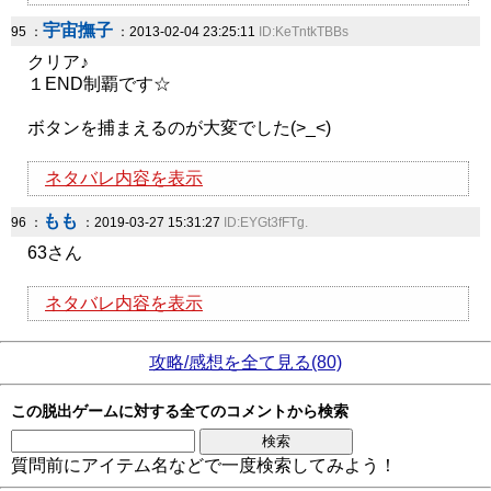
宇宙撫子
95 ：
：2013-02-04 23:25:11
ID:KeTntkTBBs
クリア♪
１END制覇です☆
ボタンを捕まえるのが大変でした(>_<)
ネタバレ内容を表示
もも
96 ：
：2019-03-27 15:31:27
ID:EYGt3fFTg.
63さん
ネタバレ内容を表示
攻略/感想を全て見る(80)
この脱出ゲームに対する全てのコメントから検索
質問前にアイテム名などで一度検索してみよう！