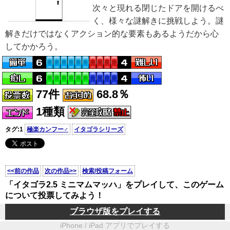
次々と現れる閉じたドアを開けるべ
く、様々な謎解きに挑戦しよう。謎
解きだけではなくアクション的な要素もあるようだから心
してかかろう。
77件
68.8％
1種類
タグ:1
極楽カンフー♂
イタゴラシリーズ
<<前の作品
次の作品>>
検索/投稿フォーム
「イタゴラ2.5 ミニマムマッハ」をプレイして、このゲーム
について投票してみよう！
ブラウザ版をプレイする
iPhone / iPad アプリでプレイする