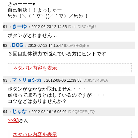
きゃーーー♥
自己解決！！よっしゃー
ﾔｯﾀｧｰ!＼（｀∇＼)(／｀∇）／ﾔｯﾀｧｰ!
きーゆ
91 ：
：2012-06-23 12:14:55
ID:mhDlBCzEgU
ボタンがとれません…
DOG
92 ：
：2012-07-12 14:15:47
ID:bA8Hv3jiPE
３回目動体視力で悩んでいる方にヒントです
ネタバレ内容を表示
マトリョシカ
93 ：
：2012-08-06 11:39:58
ID:JtShyl4SWA
ボタンがなかなか取れません・・・
頑張って取ろうとはしているのですが・・・
コツなどはありませんか？
じゅな
94 ：
：2012-08-16 16:05:01
ID:9Q5CEF.gZQ
>>93
さん
ネタバレ内容を表示