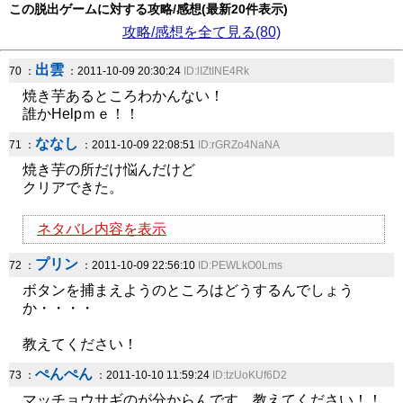
この脱出ゲームに対する攻略/感想(最新20件表示)
攻略/感想を全て見る(80)
出雲
70 ：
：2011-10-09 20:30:24
ID:lIZtINE4Rk
焼き芋あるところわかんない！
誰かHelpｍｅ！！
ななし
71 ：
：2011-10-09 22:08:51
ID:rGRZo4NaNA
焼き芋の所だけ悩んだけど
クリアできた。
ネタバレ内容を表示
プリン
72 ：
：2011-10-09 22:56:10
ID:PEWLkO0Lms
ボタンを捕まえようのところはどうするんでしょう
か・・・・
教えてください！
ぺんぺん
73 ：
：2011-10-10 11:59:24
ID:tzUoKUf6D2
マッチョウサギのが分からんです。教えてください！！