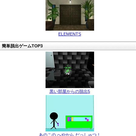
ELEMENTS
簡単脱出ゲームTOP3
黒い部屋からの脱出5
あのこの へやから だっしゅつ！