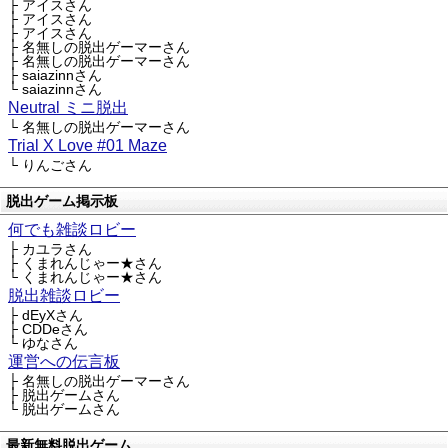
├ アイスさん
├ アイスさん
├ アイスさん
├ 名無しの脱出ゲーマーさん
├ 名無しの脱出ゲーマーさん
├ saiazinnさん
└ saiazinnさん
Neutral ミニ脱出
└ 名無しの脱出ゲーマーさん
Trial X Love #01 Maze
└ りんごさん
脱出ゲーム掲示板
何でも雑談ロビー
├ カユラさん
├ くまれんじゃー★さん
└ くまれんじゃー★さん
脱出雑談ロビー
├ dEyXさん
├ CDDeさん
└ ゆなさん
運営への伝言板
├ 名無しの脱出ゲーマーさん
├ 脱出ゲームさん
└ 脱出ゲームさん
最新無料脱出ゲーム