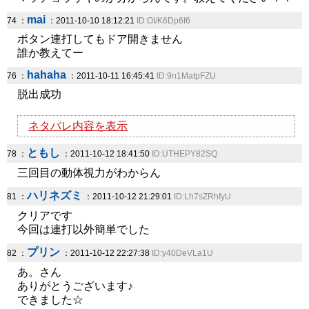
mai
74 ：
：2011-10-10 18:12:21
ID:OI/K6Dp6f6
ボタン連打してもドア開きません
誰か教えてー
hahaha
76 ：
：2011-10-11 16:45:41
ID:9n1MatpFZU
脱出成功
ネタバレ内容を表示
ともし
78 ：
：2011-10-12 18:41:50
ID:UTHEPY82SQ
三回目の動体視力がわからん
ハリネズミ
81 ：
：2011-10-12 21:29:01
ID:Lh7sZRhfyU
クリアです
今回は連打以外簡単でした
プリン
82 ：
：2011-10-12 22:27:38
ID:y40DeVLa1U
あ。さん
ありがとうございます♪
できました☆