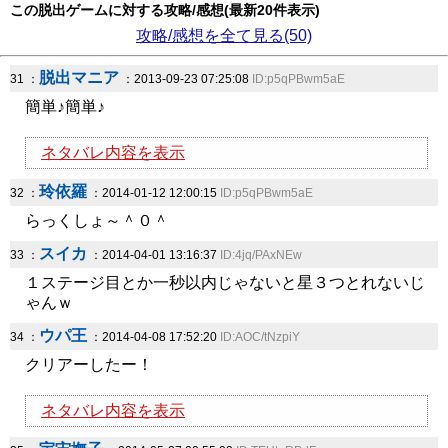
この脱出ゲームに対する攻略/感想(最新20件表示)
攻略/感想を全て見る(50)
脱出マニア
31 ：
：2013-09-23 07:25:08
ID:p5qPBwm5aE
簡単♪簡単♪
ネタバレ内容を表示
玲依羅
32 ：
：2014-01-12 12:00:15
ID:p5qPBwm5aE
らっくしょ～＾０＾
スイカ
33 ：
：2014-04-01 13:16:37
ID:4jq/PAxNEw
１ステージ目とか一秒以内じゃないと星３つとれないじ
ゃんｗ
ウパ王
34 ：
：2014-04-08 17:52:20
ID:AOC/tNzpiY
クリアーしたー！
ネタバレ内容を表示