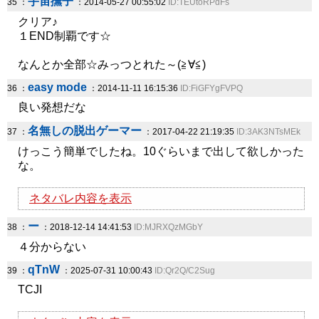
宇宙撫子
35 ：
：2014-05-27 00:55:02
ID:TEUtoRPdFs
クリア♪
１END制覇です☆
なんとか全部☆みっつとれた～(≧∀≦)
easy mode
36 ：
：2014-11-11 16:15:36
ID:FiGFYgFVPQ
良い発想だな
名無しの脱出ゲーマー
37 ：
：2017-04-22 21:19:35
ID:3AK3NTsMEk
けっこう簡単でしたね。10ぐらいまで出して欲しかった
な。
ネタバレ内容を表示
ー
38 ：
：2018-12-14 14:41:53
ID:MJRXQzMGbY
４分からない
qTnW
39 ：
：2025-07-31 10:00:43
ID:Qr2Q/C2Sug
TCJI