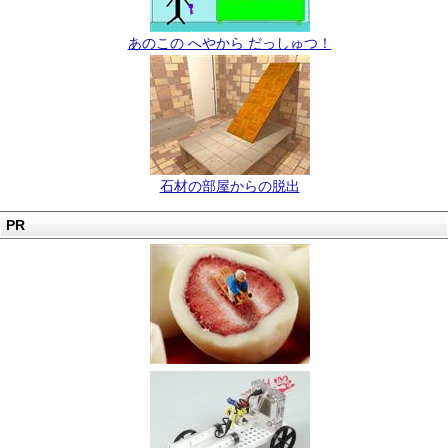
あのこの へやから だっしゅつ！
石材の部屋からの脱出
PR