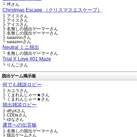
└ 坪さん
Christmas Escape （クリスマスエスケープ）
├ アイスさん
├ アイスさん
├ アイスさん
├ 名無しの脱出ゲーマーさん
├ 名無しの脱出ゲーマーさん
├ saiazinnさん
└ saiazinnさん
Neutral ミニ脱出
└ 名無しの脱出ゲーマーさん
Trial X Love #01 Maze
└ りんごさん
脱出ゲーム掲示板
何でも雑談ロビー
├ カユラさん
├ くまれんじゃー★さん
└ くまれんじゃー★さん
脱出雑談ロビー
├ dEyXさん
├ CDDeさん
└ ゆなさん
運営への伝言板
├ 名無しの脱出ゲーマーさん
├ 脱出ゲームさん