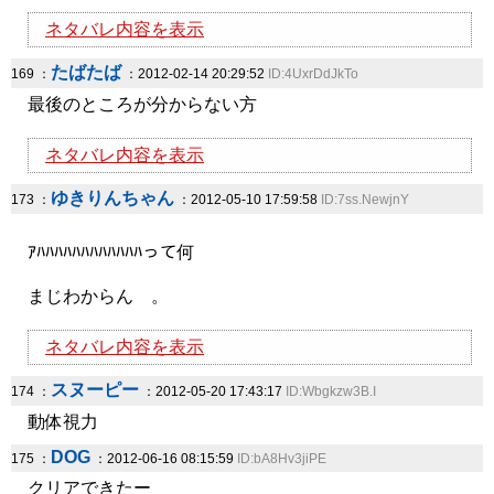
ネタバレ内容を表示
たばたば
169 ：
：2012-02-14 20:29:52
ID:4UxrDdJkTo
最後のところが分からない方
ネタバレ内容を表示
ゆきりんちゃん
173 ：
：2012-05-10 17:59:58
ID:7ss.NewjnY
ｱﾊﾊﾊﾊﾊﾊﾊﾊﾊﾊﾊﾊって何
まじわからん 。
ネタバレ内容を表示
スヌーピー
174 ：
：2012-05-20 17:43:17
ID:Wbgkzw3B.I
動体視力
DOG
175 ：
：2012-06-16 08:15:59
ID:bA8Hv3jiPE
クリアできたー