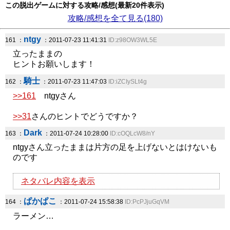
この脱出ゲームに対する攻略/感想(最新20件表示)
攻略/感想を全て見る(180)
ntgy
161 ：
：2011-07-23 11:41:31
ID:z98OW3WL5E
立ったままの
ヒントお願いします！
騎士
162 ：
：2011-07-23 11:47:03
ID:iZCIySLt4g
>>161
ntgyさん
>>31
さんのヒントでどうですか？
Dark
163 ：
：2011-07-24 10:28:00
ID:cOQLcW8/nY
ntgyさん立ったままは片方の足を上げないとはけないも
のです
ネタバレ内容を表示
ぱかぱこ
164 ：
：2011-07-24 15:58:38
ID:PcPJjuGqVM
ラーメン…