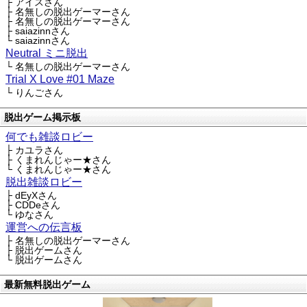
├ アイスさん
├ 名無しの脱出ゲーマーさん
├ 名無しの脱出ゲーマーさん
├ saiazinnさん
└ saiazinnさん
Neutral ミニ脱出
└ 名無しの脱出ゲーマーさん
Trial X Love #01 Maze
└ りんごさん
脱出ゲーム掲示板
何でも雑談ロビー
├ カユラさん
├ くまれんじゃー★さん
└ くまれんじゃー★さん
脱出雑談ロビー
├ dEyXさん
├ CDDeさん
└ ゆなさん
運営への伝言板
├ 名無しの脱出ゲーマーさん
├ 脱出ゲームさん
└ 脱出ゲームさん
最新無料脱出ゲーム