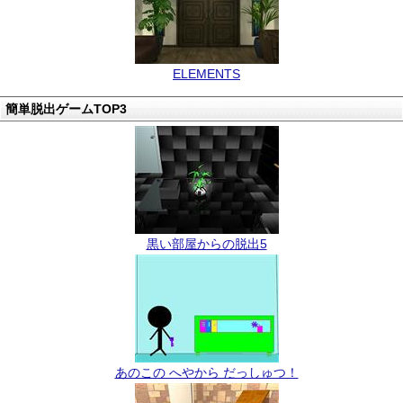
ELEMENTS
簡単脱出ゲームTOP3
黒い部屋からの脱出5
あのこの へやから だっしゅつ！