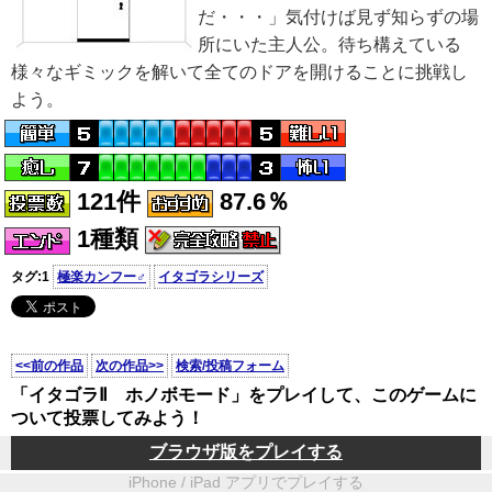
だ・・・」気付けば見ず知らずの場
所にいた主人公。待ち構えている
様々なギミックを解いて全てのドアを開けることに挑戦し
よう。
121件
87.6％
1種類
タグ:1
極楽カンフー♂
イタゴラシリーズ
<<前の作品
次の作品>>
検索/投稿フォーム
「イタゴラⅡ ホノボモード」をプレイして、このゲームに
ついて投票してみよう！
ブラウザ版をプレイする
iPhone / iPad アプリでプレイする