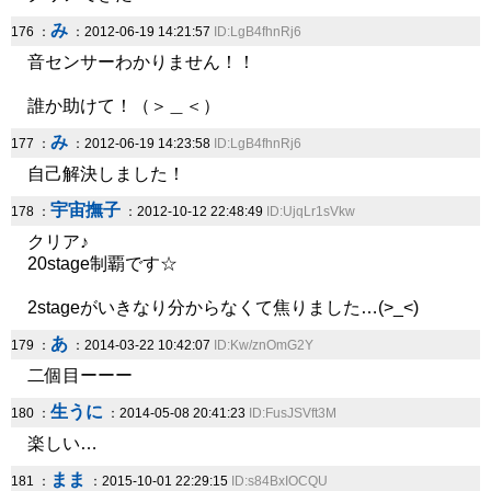
み
176 ：
：2012-06-19 14:21:57
ID:LgB4fhnRj6
音センサーわかりません！！
誰か助けて！（＞＿＜）
み
177 ：
：2012-06-19 14:23:58
ID:LgB4fhnRj6
自己解決しました！
宇宙撫子
178 ：
：2012-10-12 22:48:49
ID:UjqLr1sVkw
クリア♪
20stage制覇です☆
2stageがいきなり分からなくて焦りました…(>_<)
あ
179 ：
：2014-03-22 10:42:07
ID:Kw/znOmG2Y
二個目ーーー
生うに
180 ：
：2014-05-08 20:41:23
ID:FusJSVft3M
楽しい…
まま
181 ：
：2015-10-01 22:29:15
ID:s84BxIOCQU