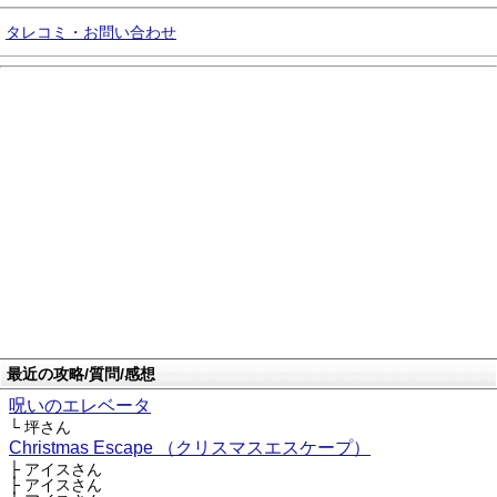
タレコミ・お問い合わせ
最近の攻略/質問/感想
呪いのエレベータ
└ 坪さん
Christmas Escape （クリスマスエスケープ）
├ アイスさん
├ アイスさん