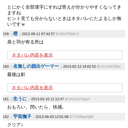
とにかく全部漢字にすれば答えが分かりやすくなってき
ますね
ヒント見ても分からないときはネタバレにたよるしか無
いですｗ
橙
159 ：
：2012-09-11 07:42:57
ID:9AXtT6hK.A
扉と羽が有る所は
ネタバレ内容を表示
名無しの脱出ゲーマー
160 ：
：2013-02-12 19:02:52
ID:s7y1OlCMxc
最後は鼾
ネタバレ内容を表示
生うに
161 ：
：2013-03-10 11:12:47
ID:HV21e7eguY
おもろい。閃いたら、快感。
宇宙撫子
162 ：
：2013-06-03 12:01:08
ID:TJ1fOpnQ6E
クリア♪