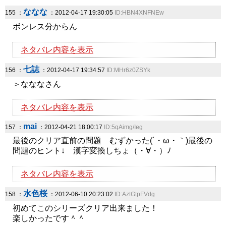
ななな
155 ：
：2012-04-17 19:30:05
ID:HBN4XNFNEw
ボンレス分からん
ネタバレ内容を表示
七誌
156 ：
：2012-04-17 19:34:57
ID:MHr6z0ZSYk
＞なななさん
ネタバレ内容を表示
mai
157 ：
：2012-04-21 18:00:17
ID:5qAimg/Ieg
最後のクリア直前の問題 むずかった(´・ω・｀)最後の
問題のヒント↓ 漢字変換しちょ（・∀・）ﾉ
ネタバレ内容を表示
水色桜
158 ：
：2012-06-10 20:23:02
ID:AztGtpFVdg
初めてこのシリーズクリア出来ました！
楽しかったです＾＾