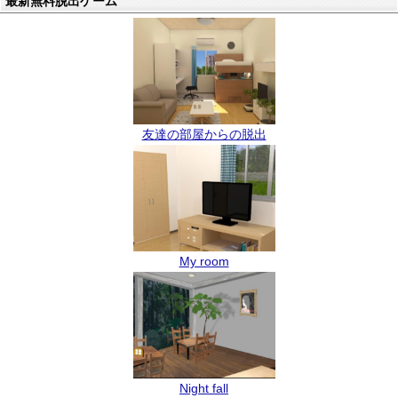
最新無料脱出ゲーム
友達の部屋からの脱出
My room
Night fall