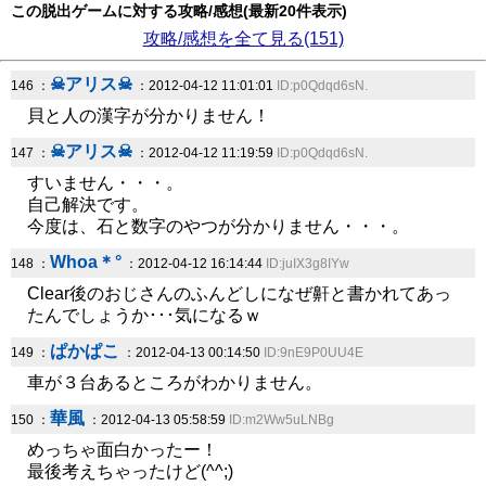
この脱出ゲームに対する攻略/感想(最新20件表示)
攻略/感想を全て見る(151)
☠アリス☠
146 ：
：2012-04-12 11:01:01
ID:p0Qdqd6sN.
貝と人の漢字が分かりません！
☠アリス☠
147 ：
：2012-04-12 11:19:59
ID:p0Qdqd6sN.
すいません・・・。
自己解決です。
今度は、石と数字のやつが分かりません・・・。
Whoa＊°
148 ：
：2012-04-12 16:14:44
ID:juIX3g8IYw
Clear後のおじさんのふんどしになぜ鼾と書かれてあっ
たんでしょうか･･･気になるｗ
ぱかぱこ
149 ：
：2012-04-13 00:14:50
ID:9nE9P0UU4E
車が３台あるところがわかりません。
華風
150 ：
：2012-04-13 05:58:59
ID:m2Ww5uLNBg
めっちゃ面白かったー！
最後考えちゃったけど(^^;)