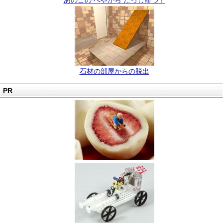
あのこの へやから だっしゅつ！
石材の部屋からの脱出
PR