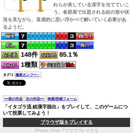
れらが表している漢字を当てていこ
う。各部屋で出題される絵の形や状
況を見ながら、直感的に思い浮かべて解いていく必要があ
るようだ。
148件
85.1％
1種類
タグ:1
極楽カンフー♂
<<前の作品
次の作品>>
検索/投稿フォーム
「イタゴラ流 絵漢字脱出」をプレイして、このゲームにつ
いて投票してみよう！
ブラウザ版をプレイする
iPhone / iPad アプリでプレイする