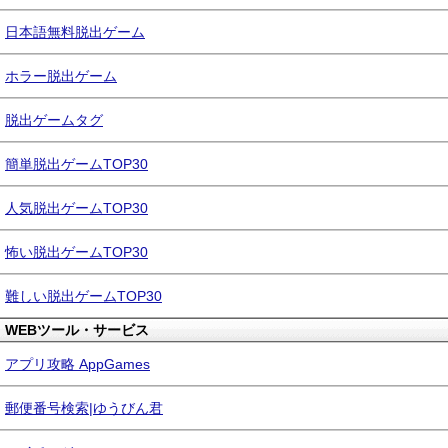
日本語無料脱出ゲーム
ホラー脱出ゲーム
脱出ゲームタグ
簡単脱出ゲームTOP30
人気脱出ゲームTOP30
怖い脱出ゲームTOP30
難しい脱出ゲームTOP30
WEBツール・サービス
アプリ攻略 AppGames
郵便番号検索|ゆうびん君