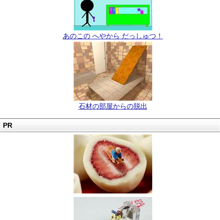
あのこの へやから だっしゅつ！
石材の部屋からの脱出
PR