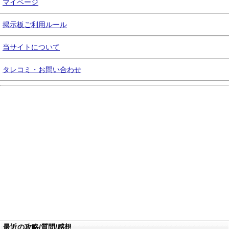
マイページ
掲示板ご利用ルール
当サイトについて
タレコミ・お問い合わせ
最近の攻略/質問/感想