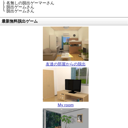
├ 名無しの脱出ゲーマーさん
├ 脱出ゲームさん
└ 脱出ゲームさん
最新無料脱出ゲーム
友達の部屋からの脱出
My room