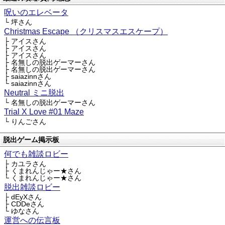
呪いのエレベータ
└ 坪さん
Christmas Escape （クリスマスエスケープ）
├ アイスさん
├ アイスさん
├ アイスさん
├ 名無しの脱出ゲーマーさん
├ 名無しの脱出ゲーマーさん
├ saiazinnさん
└ saiazinnさん
Neutral ミニ脱出
└ 名無しの脱出ゲーマーさん
Trial X Love #01 Maze
└ りんごさん
脱出ゲーム掲示板
何でも雑談ロビー
├ カユラさん
├ くまれんじゃー★さん
└ くまれんじゃー★さん
脱出雑談ロビー
├ dEyXさん
├ CDDeさん
└ ゆなさん
運営への伝言板