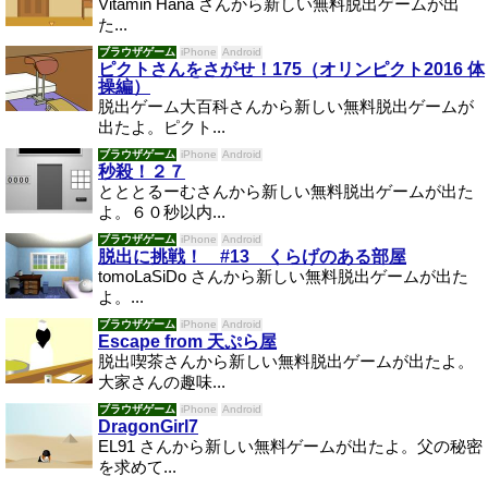
Vitamin Hana さんから新しい無料脱出ゲームが出
た...
ブラウザゲーム
iPhone
Android
ピクトさんをさがせ！175（オリンピクト2016 体
操編）
脱出ゲーム大百科さんから新しい無料脱出ゲームが
出たよ。ピクト...
ブラウザゲーム
iPhone
Android
秒殺！２７
とととるーむさんから新しい無料脱出ゲームが出た
よ。６０秒以内...
ブラウザゲーム
iPhone
Android
脱出に挑戦！ #13 くらげのある部屋
tomoLaSiDo さんから新しい無料脱出ゲームが出た
よ。...
ブラウザゲーム
iPhone
Android
Escape from 天ぷら屋
脱出喫茶さんから新しい無料脱出ゲームが出たよ。
大家さんの趣味...
ブラウザゲーム
iPhone
Android
DragonGirl7
EL91 さんから新しい無料ゲームが出たよ。父の秘密
を求めて...