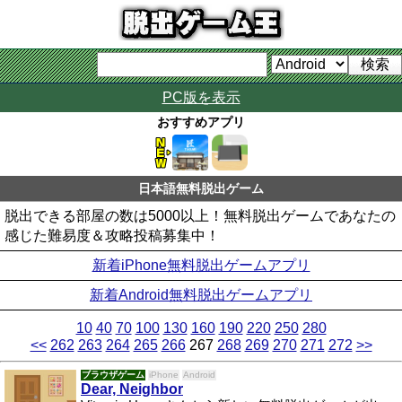
PC版を表示
おすすめアプリ
日本語無料脱出ゲーム
脱出できる部屋の数は5000以上！無料脱出ゲームであなたの
感じた難易度＆攻略投稿募集中！
新着iPhone無料脱出ゲームアプリ
新着Android無料脱出ゲームアプリ
10
40
70
100
130
160
190
220
250
280
<<
262
263
264
265
266
267
268
269
270
271
272
>>
ブラウザゲーム
iPhone
Android
Dear, Neighbor