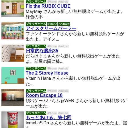
ブラウザゲーム
iPhone
Android
Fix the RUBIX CUBE
MayMay さんから新しい無料脱出ゲームが出たよ。
緑色の不...
ブラウザゲーム
iPhone
Android
アイスクリームパーラー
ファンキーランドさんから新しい無料脱出ゲームが
出たよ。アイス...
ブラウザゲーム
iPhone
Android
日常的な脱出35
だらけぐまさんから新しい無料脱出ゲームが出た
よ。部屋の隅に椅...
ブラウザゲーム
iPhone
Android
The 2 Storey House
Vitamin Hana さんから新しい無料脱出ゲームが出
た...
ブラウザゲーム
iPhone
Android
Room Escape 18
脱出ゲームいんふぉWEB さんから新しい無料脱出ゲ
ームが出た...
ブラウザゲーム
iPhone
Android
もっとあける。第七回
tomoLaSiDo さんから新しい無料ゲームが出たよ。謎