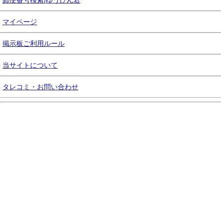
郵便番号検索|ゆうびん君
マイページ
掲示板ご利用ルール
当サイトについて
タレコミ・お問い合わせ