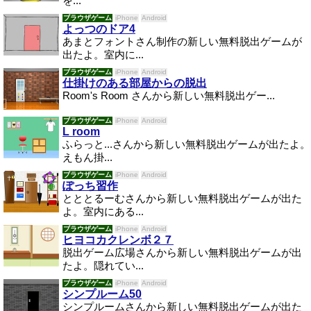
を...
ブラウザゲーム
iPhone
Android
よっつのドア4
あまとフォントさん制作の新しい無料脱出ゲームが
出たよ。室内に...
ブラウザゲーム
iPhone
Android
仕掛けのある部屋からの脱出
Room's Room さんから新しい無料脱出ゲー...
ブラウザゲーム
iPhone
Android
L room
ふらっと...さんから新しい無料脱出ゲームが出たよ。
えもん掛...
ブラウザゲーム
iPhone
Android
ぽっち習作
とととるーむさんから新しい無料脱出ゲームが出た
よ。室内にある...
ブラウザゲーム
iPhone
Android
ヒヨコカクレンボ２７
脱出ゲーム広場さんから新しい無料脱出ゲームが出
たよ。隠れてい...
ブラウザゲーム
iPhone
Android
シンプルーム50
シンプルームさんから新しい無料脱出ゲームが出た