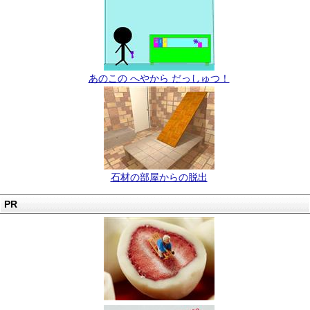
あのこの へやから だっしゅつ！
石材の部屋からの脱出
PR