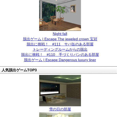
Night fall
脱出ゲーム | Escape The jeweled crown 宝冠
脱出に挑戦！ #111 サバ缶のある部屋
トレーディングルームからの脱出
脱出に挑戦！ #110 手づくりパンのある部屋
脱出ゲーム | Escape Dangerous luxury liner
人気脱出ゲームTOP3
雪の日の部屋