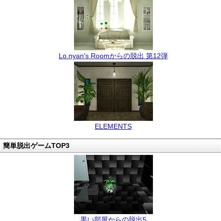
Lo.nyan's Roomからの脱出 第12弾
ELEMENTS
簡単脱出ゲームTOP3
黒い部屋からの脱出5