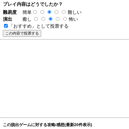
プレイ内容はどうでしたか？
難易度
簡単
難しい
演出
癒し
怖い
「おすすめ」として投票する
この脱出ゲームに対する攻略/感想(最新20件表示)