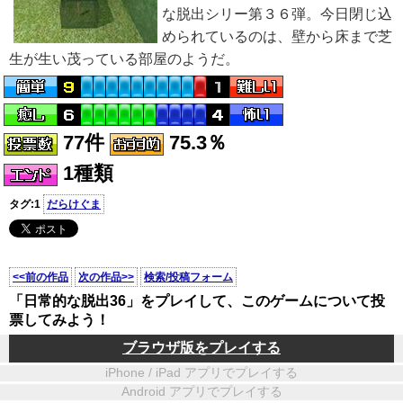
な脱出シリー第３６弾。今日閉じ込
められているのは、壁から床まで芝
生が生い茂っている部屋のようだ。
77件
75.3％
1種類
タグ:1
だらけぐま
<<前の作品
次の作品>>
検索/投稿フォーム
「日常的な脱出36」をプレイして、このゲームについて投
票してみよう！
ブラウザ版をプレイする
iPhone / iPad アプリでプレイする
Android アプリでプレイする