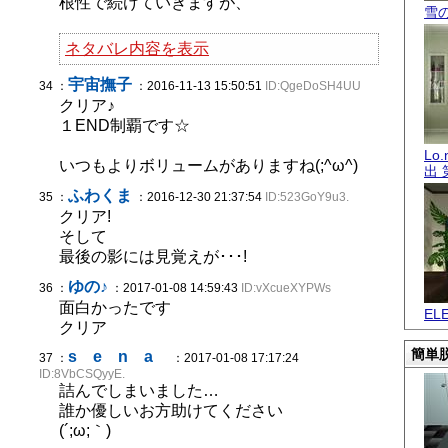
根性で続けていきますが、
雪
ネタバレ内容を表示
宇宙撫子
34 ：
：2016-11-13 15:50:51
ID:QgeDoSH4UU
クリア♪
１END制覇です☆
Lo
いつもよりボリュームがありますね(;^ω^)
出 
ふわくま
35 ：
：2016-12-30 21:37:54
ID:523GoY9u3.
クリア!
そして
最後の影には見覚えが･･･!
ゆの♪
36 ：
：2017-01-08 14:59:43
ID:vXcueXYPWs
面白かったです
EL
クリア
簡単脱
s e n a
37 ：
：2017-01-08 17:17:24
ID:8VbCSQyyE.
詰んでしまいました…
誰か優しいお方助けてください
(´;ω;｀)