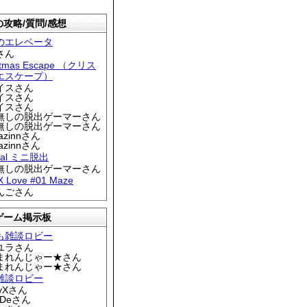
攻略/質問/感想
のエレベータ
さん
stmas Escape （クリス
エスケープ）
アイスさん
アイスさん
アイスさん
名無しの脱出ゲーマーさん
名無しの脱出ゲーマーさん
iazinnさん
iazinnさん
tral ミニ脱出
名無しの脱出ゲーマーさん
 X Love #01 Maze
りんごさん
ゲーム掲示板
も雑談ロビー
カユラさん
くまれんじゃー★さん
くまれんじゃー★さん
雑談ロビー
EyXさん
DDeさん