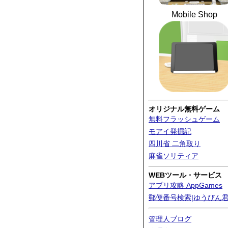
Mobile Shop
オリジナル無料ゲーム
無料フラッシュゲーム
モアイ発掘記
四川省 二角取り
麻雀ソリティア
WEBツール・サービス
アプリ攻略 AppGames
郵便番号検索|ゆうびん
管理人ブログ