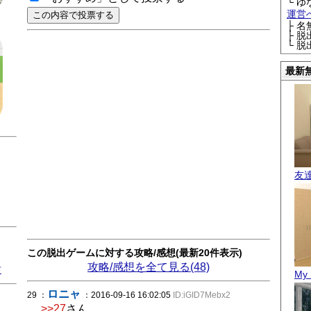
└ ゆ
運営
├ 
├ 
└ 
最新
友
この脱出ゲームに対する攻略/感想(最新20件表示)
攻略/感想を全て見る(48)
君
My 
ロニャ
29 ：
：2016-09-16 16:02:05
ID:iGID7Mebx2
>>27
さん