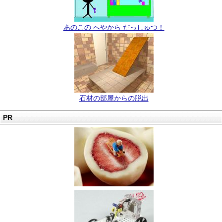
あのこの へやから だっしゅつ！
石材の部屋からの脱出
PR