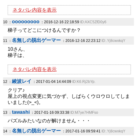
ネタバレ内容を表示
ooooooooo
10 ：
：2016-12-16 22:18:59
ID:AXC5ZfD0y6
梯子ってどこにつけるんですか？
名無しの脱出ゲーマー
11 ：
：2016-12-16 22:23:12
ID:.Yj8cwxkqY
10さん、
梯子は、
ネタバレ内容を表示
綾波レイ
12 ：
：2017-01-04 14:44:09
ID:K6.Rj2bYp.
クリア♪
屋上の視点変更に気づかず、しばらくウロウロしてしま
いました(>_<)。
tawashi
13 ：
：2017-01-16 09:33:38
ID:M7ye7HMFso
パズルみたいなのが解けません・・・
名無しの脱出ゲーマー
14 ：
：2017-01-16 09:59:41
ID:.Yj8cwxkqY