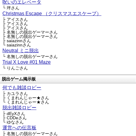
呪いのエレベータ
└ 坪さん
Christmas Escape （クリスマスエスケープ）
├ アイスさん
├ アイスさん
├ アイスさん
├ 名無しの脱出ゲーマーさん
├ 名無しの脱出ゲーマーさん
├ saiazinnさん
└ saiazinnさん
Neutral ミニ脱出
└ 名無しの脱出ゲーマーさん
Trial X Love #01 Maze
└ りんごさん
脱出ゲーム掲示板
何でも雑談ロビー
├ カユラさん
├ くまれんじゃー★さん
└ くまれんじゃー★さん
脱出雑談ロビー
├ dEyXさん
├ CDDeさん
└ ゆなさん
運営への伝言板
├ 名無しの脱出ゲーマーさん