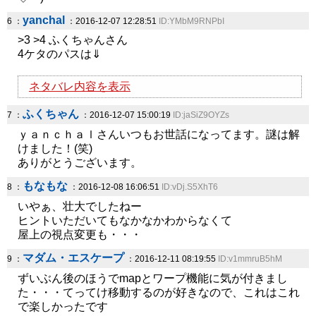
yanchal
6 ：
：2016-12-07 12:28:51
ID:YMbM9RNPbI
>3 >4 ふくちゃんさん
4ケタのパスは⇓
ネタバレ内容を表示
ふくちゃん
7 ：
：2016-12-07 15:00:19
ID:jaSiZ9OYZs
ｙａｎｃｈａｌさんいつもお世話になってます。謎は解
けました！(笑)
ありがとうございます。
もなもな
8 ：
：2016-12-08 16:06:51
ID:vDj.S5XhT6
いやぁ、壮大でしたねー
ヒントいただいてもなかなかわからなくて
屋上の視点変更も・・・
マダム・エスケープ
9 ：
：2016-12-11 08:19:55
ID:v1mmruB5hM
ずいぶん後のほうでmapとワープ機能に気が付きまし
た・・・てってけ移動するのが好きなので、これはこれ
で楽しかったです