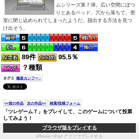
ムシリーズ第７弾。広い空間にぽつ
りとあるベッド。穴から落ちて、密
室に閉じ込められてしまったようだ。脱出する方法を見つ
け出そう。
89件
95.5％
？種類
タグ:1
極楽カンフー♂
<<前の作品
次の作品>>
検索/投稿フォーム
「ツレゲーム７」をプレイして、このゲームについて投票
してみよう！
ブラウザ版をプレイする
iPhone / iPad アプリでプレイする