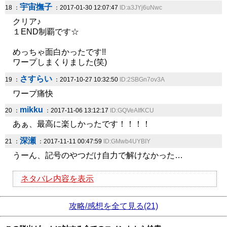
宇宙撫子
18 ：
：2017-01-30 12:07:47
ID:a3JYj6uNwc
クリア♪
１END制覇です☆
めっちゃ面白かったです!!
ワープしまくりました(笑)
さすらい
19 ：
：2017-10-27 10:32:50
ID:2SBGn7ov3A
ワープ痛快
mikku
20 ：
：2017-11-06 13:12:17
ID:GQVeAIfKCU
あぁ、最高に楽しかったです！！！！
深瀬
21 ：
：2017-11-11 00:47:59
ID:GMwb4UYBIY
うーん、記号のやつだけ自力で解けなかった…
ネタバレ内容を表示
攻略/感想を全て見る(21)