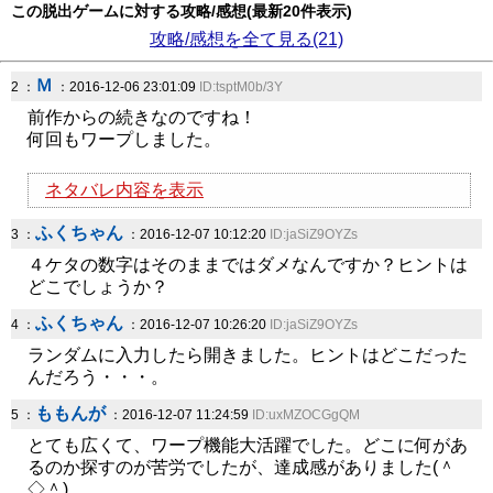
この脱出ゲームに対する攻略/感想(最新20件表示)
攻略/感想を全て見る(21)
Ｍ
2 ：
：2016-12-06 23:01:09
ID:tsptM0b/3Y
前作からの続きなのですね！
何回もワープしました。
ネタバレ内容を表示
ふくちゃん
3 ：
：2016-12-07 10:12:20
ID:jaSiZ9OYZs
４ケタの数字はそのままではダメなんですか？ヒントは
どこでしょうか？
ふくちゃん
4 ：
：2016-12-07 10:26:20
ID:jaSiZ9OYZs
ランダムに入力したら開きました。ヒントはどこだった
んだろう・・・。
ももんが
5 ：
：2016-12-07 11:24:59
ID:uxMZOCGgQM
とても広くて、ワープ機能大活躍でした。どこに何があ
るのか探すのが苦労でしたが、達成感がありました(＾
◇＾)