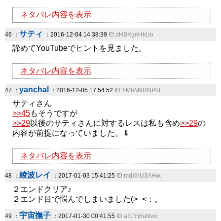
ネタバレ内容を表示
サティ
46 ：
：2016-12-04 14:38:39
ID:zHBKgnHkUo
諦めてYouTubeでヒントを見ました。
ネタバレ内容を表示
yanchal
47 ：
：2016-12-05 17:54:52
ID:YMbM9RNPbI
サティさん
>>45
もそうですが
>>29
以後のサティさんに対するレスは私も含め
>>29
の
内容が前提になっていました。⇓
ネタバレ内容を表示
綾波レイ
48 ：
：2017-01-03 15:41:25
ID:mdXhU3AHw.
２エンドクリア♪
２エンド目で悩んでしまいました(>_<：。
宇宙撫子
49 ：
：2017-01-30 00:41:55
ID:a3JYj6uNwc