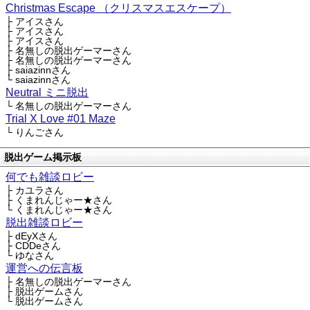
Christmas Escape （クリスマスエスケープ）
├ アイスさん
├ アイスさん
├ アイスさん
├ 名無しの脱出ゲーマーさん
├ 名無しの脱出ゲーマーさん
├ saiazinnさん
└ saiazinnさん
Neutral ミニ脱出
└ 名無しの脱出ゲーマーさん
Trial X Love #01 Maze
└ りんごさん
脱出ゲーム掲示板
何でも雑談ロビー
├ カユラさん
├ くまれんじゃー★さん
└ くまれんじゃー★さん
脱出雑談ロビー
├ dEyXさん
├ CDDeさん
└ ゆなさん
運営への伝言板
├ 名無しの脱出ゲーマーさん
├ 脱出ゲームさん
└ 脱出ゲームさん