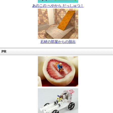
あのこの へやから だっしゅつ！
石材の部屋からの脱出
PR