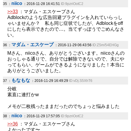
niico
35 ：
：2016-11-28 16:41:51
ID:9pzriOotC2
>>33
：マダム・エスケープさん
Adblockのような広告回避プラグインを入れていらっし
ゃいませんか？ 私も同じ症状でしたが、Adblockをoff
にしたら表示できたので…。当てずっぽうでごめんなさ
い。
マダム・エスケープ
36 ：
：2016-11-29 06:43:56
ID:ZSm/54EHGg
Mさん、niicoさん、ありがとうございます。niicoさんの
おっしゃる通りで、自分では解除できないので、夫にや
ってもらい、ゲームができるようになりました！本当に
ありがとうございました。
もなもな
37 ：
：2016-11-29 16:49:29
ID:vDj.S5XhT6
分岐
素直に連打かw
メモが二枚残ったままだったのでちょっと悩みました
niico
38 ：
：2016-11-29 17:57:05
ID:9pzriOotC2
>>36
：マダム・エスケープさん
よかったです〜