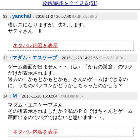
攻略/感想を全て見る(51)
yanchal
32 ：
：2016-11-27 20:57:40
ID:dPiZIy6BKg
横レスになりますが、失礼します。
サティさん ⇓
ネタバレ内容を表示
マダム・エスケープ
33 ：
：2016-11-28 14:22:56
ID:mS.Z3UE0U.
ゲーム画面が出ません・・（涙）「かもの巣窟」のワク
だけが表示されます。
過去の「かもとかもとかも」さんのゲームはできるの
に。うちのパソコンがどうかしちゃったのかしら？
Ｍ
34 ：
：2016-11-28 16:32:04
ID:vLIDqdsu3k
マダム・エスケープさん
その後表示されましたか？私のＰＣではちゃんとゲーム
画面出るのでバグではないと思います・・。
ネタバレ内容を表示