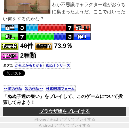
わか不思議キャラクター達がおうち
に集まったようだ。ここではいった
い何をするのかな？
46件
73.9％
2種類
タグ:1
かもとかもとかも
ぬぬ子シリーズ
<<前の作品
次の作品>>
検索/投稿フォーム
「ぬぬ子達の集い」をプレイして、このゲームについて投
票してみよう！
ブラウザ版をプレイする
iPhone / iPad アプリでプレイする
Android アプリでプレイする