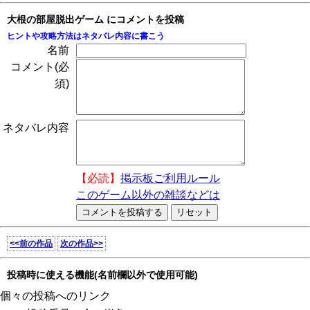
大根の部屋脱出ゲーム にコメントを投稿
ヒントや攻略方法はネタバレ内容に書こう
名前
コメント(必
須)
ネタバレ内容
【必読】
掲示板ご利用ルール
このゲーム以外の雑談などは
<<前の作品
次の作品>>
投稿時に使える機能(名前欄以外で使用可能)
個々の投稿へのリンク