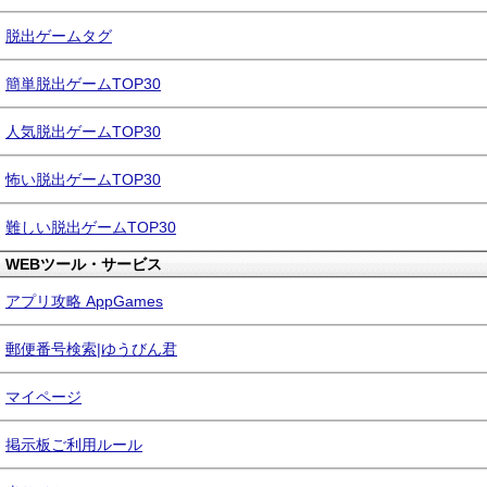
脱出ゲームタグ
簡単脱出ゲームTOP30
人気脱出ゲームTOP30
怖い脱出ゲームTOP30
難しい脱出ゲームTOP30
WEBツール・サービス
アプリ攻略 AppGames
郵便番号検索|ゆうびん君
マイページ
掲示板ご利用ルール