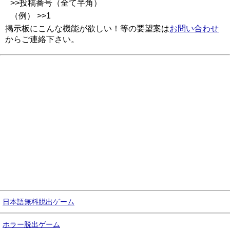
>>投稿番号（全て半角）
（例） >>1
掲示板にこんな機能が欲しい！等の要望案は
お問い合わせ
からご連絡下さい。
日本語無料脱出ゲーム
ホラー脱出ゲーム