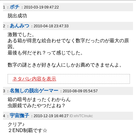
ポチ
1 ：
：2010-03-19 09:47:22
脱出成功
あんみつ
2 ：
：2010-04-18 23:47:33
激難でした。
ある箱が得意な絵合わせでなく数字だったのが最大の原
因。
最後も何だそれ？って感じでした。
数字の謎ときが好きな人にしかお薦めできませんよ。
ネタバレ内容を表示
名無しの脱出ゲーマー
3 ：
：2010-08-09 05:54:57
箱の暗号がまったくわからん
虫眼鏡でみたやつだよね？
宇宙撫子
4 ：
：2010-12-19 16:46:27
ID:eh/TClnukc
クリア♪
２END制覇です☆