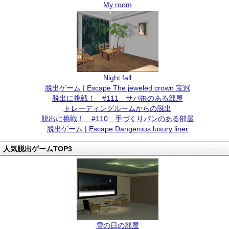
My room
Night fall
脱出ゲーム | Escape The jeweled crown 宝冠
脱出に挑戦！ #111 サバ缶のある部屋
トレーディングルームからの脱出
脱出に挑戦！ #110 手づくりパンのある部屋
脱出ゲーム | Escape Dangerous luxury liner
人気脱出ゲームTOP3
雪の日の部屋