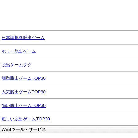
日本語無料脱出ゲーム
ホラー脱出ゲーム
脱出ゲームタグ
簡単脱出ゲームTOP30
人気脱出ゲームTOP30
怖い脱出ゲームTOP30
難しい脱出ゲームTOP30
WEBツール・サービス