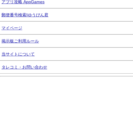
アプリ攻略 AppGames
郵便番号検索|ゆうびん君
マイページ
掲示板ご利用ルール
当サイトについて
タレコミ・お問い合わせ