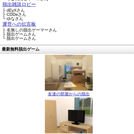
脱出雑談ロビー
├ dEyXさん
├ CDDeさん
└ ゆなさん
運営への伝言板
├ 名無しの脱出ゲーマーさん
├ 脱出ゲームさん
└ 脱出ゲームさん
最新無料脱出ゲーム
友達の部屋からの脱出