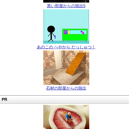
黒い部屋からの脱出5
あのこの へやから だっしゅつ！
石材の部屋からの脱出
PR