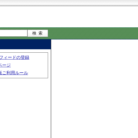
S フィードの登録
ページ
板ご利用ルール