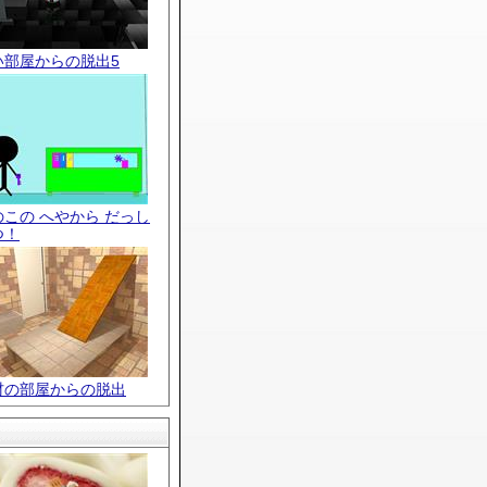
い部屋からの脱出5
のこの へやから だっし
つ！
材の部屋からの脱出