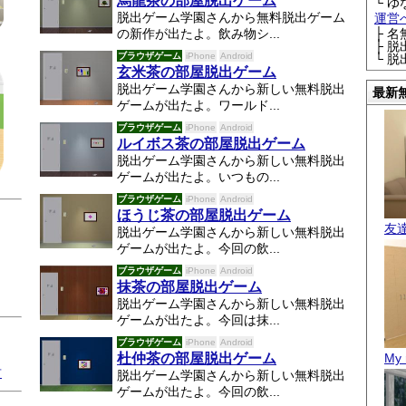
烏龍茶の部屋脱出ゲーム
└ ゆ
脱出ゲーム学園さんから無料脱出ゲーム
運営
の新作が出たよ。飲み物シ...
├ 
├ 
ブラウザゲーム
iPhone
Android
└ 
玄米茶の部屋脱出ゲーム
脱出ゲーム学園さんから新しい無料脱出
最新
ゲームが出たよ。ワールド...
ブラウザゲーム
iPhone
Android
ルイボス茶の部屋脱出ゲーム
脱出ゲーム学園さんから新しい無料脱出
ゲームが出たよ。いつもの...
ブラウザゲーム
iPhone
Android
ほうじ茶の部屋脱出ゲーム
友
脱出ゲーム学園さんから新しい無料脱出
ゲームが出たよ。今回の飲...
ブラウザゲーム
iPhone
Android
抹茶の部屋脱出ゲーム
脱出ゲーム学園さんから新しい無料脱出
ゲームが出たよ。今回は抹...
ブラウザゲーム
iPhone
Android
杜仲茶の部屋脱出ゲーム
My 
君
脱出ゲーム学園さんから新しい無料脱出
ゲームが出たよ。今回の飲...