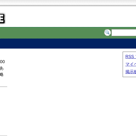
RS
00
マイ
あ
掲示
略