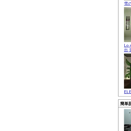
雪
Lo
出 
EL
簡単脱